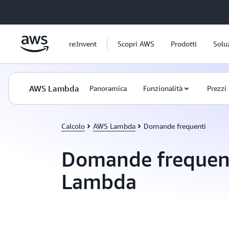
Passa al contenuto principale
re:Invent
Scopri AWS
Prodotti
Solu
AWS Lambda
Panoramica
Funzionalità
Prezzi
Calcolo
AWS Lambda
Domande frequenti
Domande frequen
Lambda