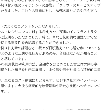
の切り替え後のレイテンシへの影響」「クラウドのサービスアップ
だきました。これらの課題に対し、AWSの取り組みや考え方も
以下のようなコメントをいただきました。
ナル・レジリエンスに対する考え方や、実際のインフラストラク
いご説明をいただきました。特に、単なる技術的な側面だけでな
を捉える重要性を再認識することができました。
ン切り替え時の課題など、我々が日頃抱えている懸念点についても
でどのような工夫や仕組みがあるのか、普段はなかなか知ること
たと感じています。
AWS利用状況や利用方法、金融庁をはじめとした官公庁の関心事
回得られた知見を社内に展開し、上位層や若手社員にも積極的に参
で、単なるコスト削減にとどまらず、ビジネス拡大やイノベーシ
と思います。今後も継続的な改善活動や新たな技術へのチャレンジ
ます。」