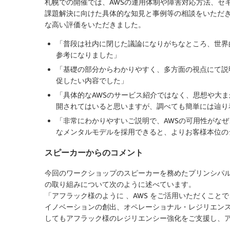
札幌での開催では、AWSの運用体制や障害対応方法、セ
課題解決に向けた具体的な知見と事例等の相談をいただ
な高い評価をいただきました。
「普段は社内に閉じた議論になりがちなところ、世界
参考になりました」
「基礎の部分からわかりやすく、多方面の視点にて説
促したい内容でした」
「具体的なAWSのサービス紹介ではなく、思想や大ま
開されてはいると思いますが、調べても簡単には辿り
「非常にわかりやすいご説明で、AWSの可用性がな
なメンタルモデルを採用できると、よりお客様本位の
スピーカーからのコメント
今回のワークショップのスピーカーを務めたプリンシパル
の取り組みについて次のように述べています。
「アフラック様のように 、AWS をご活用いただくこ
イノベーションの創出、オペレーショナル・レジリエンス
してもアフラック様のレジリエンシー強化をご支援し、