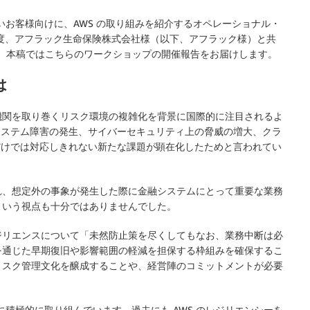
いお客様向けに、AWS の取り組みを紹介するオペレーショナル・
度、アフラック生命保険株式会社様（以下、アフラック様）と共
た。本稿ではこちらのワークショップの開催報告をお届けします。
は
機関を取り巻くリスク環境の複雑化を背景に国際的に注目されるよ
システム障害の発生、サイバーセキュリティ上の脅威の増大、クラ
だけでは対応しきれない新たな課題が顕在化したためと言われてい
れ、想定外の事象が発生した際に金融システムにとって重要な業務
という視点も十分ではありませんでした。
ジリエンスについて「未然防止策を尽くしてもなお、業務中断は必
を通じた早期復旧や影響範囲の軽減を担保する枠組みを確保するこ
リスク管理文化を醸成することや、経営陣のコミットメントが必要
に積極的に取り組んでいます。過去にも AWS のレジリエンシーを