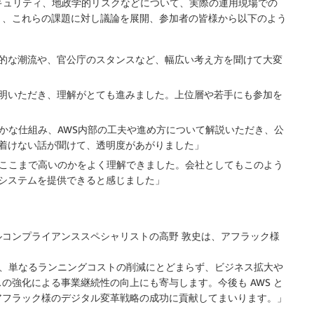
キュリティ、地政学的リスクなどについて、実際の運用現場での
き、これらの課題に対し議論を展開、参加者の皆様から以下のよう
的な潮流や、官公庁のスタンスなど、幅広い考え方を聞けて大変
明いただき、理解がとても進みました。上位層や若手にも参加を
かな仕組み、AWS内部の工夫や進め方について解説いただき、公
着けない話が聞けて、透明度があがりました」
ぜここまで高いのかをよく理解できました。会社としてもこのよう
システムを提供できると感じました」
コンプライアンススペシャリストの高野 敦史は、アフラック様
とで、単なるランニングコストの削減にとどまらず、ビジネス拡大や
の強化による事業継続性の向上にも寄与します。今後も AWS と
アフラック様のデジタル変革戦略の成功に貢献してまいります。」