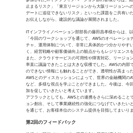
止まるリスク」「東京リージョンから大阪リージョンへ
デートに追従できないリスク」といった課題をご共有いた
お伝えしながら、建設的な議論が展開されました。
ITインフライノベーション部部長の藤田昌孝様からは、
「今回のワークショップを通じて、AWSのオペレーショ
チャ、運用体制について、非常に具体的かつ分かりやす
く、経営戦略や顧客価値向上の観点からもレジリエンス
また、クラウドサービスの可用性や障害対応、リージョ
率直に議論できたことは大きな収穫でした。AWSの内部
のできない情報にも触れることができ、透明性が高まっ
AWSとのディスカッションによって、世界の金融機関の
など、多様な視点を学ぶことができました。今後は、今
加を促していきたいと考えています。
アフラックとしても、AWSとの連携をさらに深めること
ョン創出、そして事業継続性の強化につなげていきたい
を通じて、お客様本位のシステム提供を目指してまいり
第2回のフィードバック