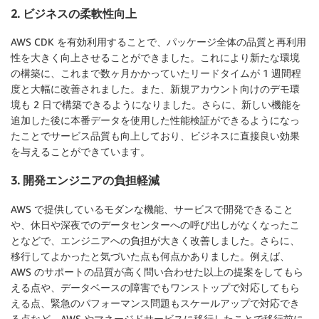
2. ビジネスの柔軟性向上
AWS CDK を有効利用することで、パッケージ全体の品質と再利用
性を大きく向上させることができました。これにより新たな環境
の構築に、これまで数ヶ月かかっていたリードタイムが 1 週間程
度と大幅に改善されました。また、新規アカウント向けのデモ環
境も 2 日で構築できるようになりました。さらに、新しい機能を
追加した後に本番データを使用した性能検証ができるようになっ
たことでサービス品質も向上しており、ビジネスに直接良い効果
を与えることができています。
3. 開発エンジニアの負担軽減
AWS で提供しているモダンな機能、サービスで開発できること
や、休日や深夜でのデータセンターへの呼び出しがなくなったこ
となどで、エンジニアへの負担が大きく改善しました。さらに、
移行してよかったと気づいた点も何点かありました。例えば、
AWS のサポートの品質が高く問い合わせた以上の提案をしてもら
える点や、データベースの障害でもワンストップで対応してもら
える点、緊急のパフォーマンス問題もスケールアップで対応でき
る点など、AWS やマネージドサービスに移行したことで移行前に