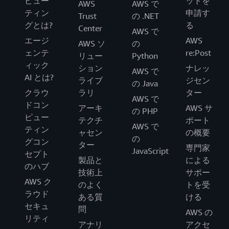
ピュー
ットを
AWS
AWS で
ティン
申請す
Trust
の .NET
グとは?
る
Center
AWS で
エージ
AWS
AWS ソ
の
ェンテ
re:Post
リュー
Python
ィック
ション
ナレッ
AWS で
AI とは?
ライブ
ジセン
の Java
クラウ
ラリ
ター
AWS で
ドコン
アーキ
AWS サ
の PHP
ピュー
テクチ
ポート
AWS で
ティン
ャセン
の概要
の
グコン
ター
専門家
JavaScript
セプト
製品と
による
のハブ
技術上
サポー
AWS ク
のよく
トを受
ラウド
ある質
ける
セキュ
問
AWS の
リティ
アナリ
アクセ