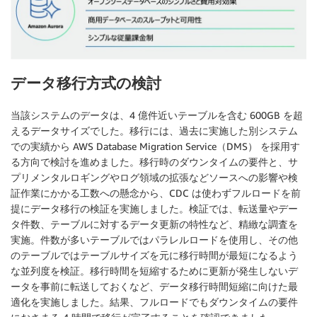
データ移行方式の検討
当該システムのデータは、4 億件近いテーブルを含む 600GB を超
えるデータサイズでした。移行には、過去に実施した別システム
での実績から AWS Database Migration Service（DMS） を採用す
る方向で検討を進めました。移行時のダウンタイムの要件と、サ
プリメンタルロギングやログ領域の拡張などソースへの影響や検
証作業にかかる工数への懸念から、CDC は使わずフルロードを前
提にデータ移行の検証を実施しました。検証では、転送量やデー
タ件数、テーブルに対するデータ更新の特性など、精緻な調査を
実施。件数が多いテーブルではパラレルロードを使用し、その他
のテーブルではテーブルサイズを元に移行時間が最短になるよう
な並列度を検証。移行時間を短縮するために更新が発生しないデ
ータを事前に転送しておくなど、データ移行時間短縮に向けた最
適化を実施しました。結果、フルロードでもダウンタイムの要件