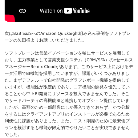
次はB2B SaaSへのAmazon QuickSight組み込み事例をソフトブレ
ーンの矢田様よりお話しいただきました。
ソフトブレーンは営業イノベーションを軸にサービスを展開して
おり、主力事業として営業支援システム（CRM/SFA）のeセールス
マネージャーRemix Cloudがあります。このサービス上におけるデ
ータ活用でBI機能を採用していますが、課題がいくつかありまし
た。まずデフォルトで自社開発のグラフレポート機能を提供して
いますが、機能性が限定的であり、コア機能の開発を優先してい
ることから中々BI開発にリソースを投入できませんでした。そこ
でサードパーティの高機能BIと連携してオプション提供していま
したが、高額のため一部顧客にしか導入できておらず、かつ分析
をするにはクライアントアプリのインストールが必要であるため
利便性に課題がありました。また、コスト削減のために最安価プ
ランを検討するも機能が限定的でやりたいことが実現できません
でした。