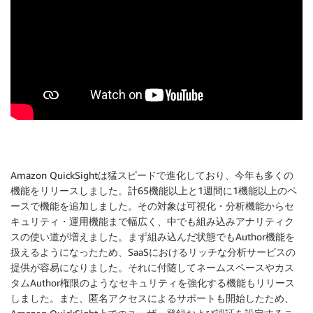
Amazon QuickSightは猛スピードで進化しており、今年も多くの
機能をリリースしました。計65機能以上と1週間に1機能以上のペ
ースで機能を追加しました。その対象は可視化・分析機能からセ
キュリティ・運用機能まで幅広く、中でも組み込みアナリティク
スの使い道が増えました。まず組み込んだ状態でもAuthor機能を
扱えるようになったため、SaaSにおけるリッチな分析サービスの
提供が容易になりました。それに付随してネームスペースやカス
タムAuthor権限のようなセキュリティを強化する機能もリリース
しました。また、匿名アクセスによるサポートも開始したため、