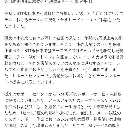
東日本電信電話株式会社 設備企画部 小暮 哲平 様
最初はNTT東日本の小暮様にご登壇いただき、小売店むけ防犯シス
テムにおけるデータの可視化・分析サービスについてお話しいた
だきました。
現状の小売業における万引き被害は深刻で、年間4兆円以上もの影
響があると報告されています。そこで、小売店舗での万引きを阻
止すべく、NTT東日本ではアースアイズ社のAIカメラを駆使した防
犯システム「AIガードマン」を運営しています。AIカメラで不審行
動を検知し、それを店舗スタッフのスマホに通知することで、い
ち早く不審者にお声がけし万引きを防ぐという仕組みです。ま
た、サポートセンターでは店舗からのお困りごとやデータレポー
トの提供に対応しています。
従来はサポートセンターからExcel形式のレポートサービスを顧客
に提供していましたが、アースアイズ社のデータベースからExcel
を抽出および加工し、各顧客にメール送信という手作業が発生し
たため、1週間に1度の対応が限界でした。他にも、メール誤送の
リスク・レポート作成におけるExcel機能の限界・別店舗との比較
が困難、のような課題もありました。そこで、BIサービスの導入