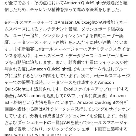
が全てであり、その点においてAmazon QuickSightが最適だと確
信したため、チャレンジ精神を持って進める決断をしました。
eセールスマネージャーではAmazon QuickSightのAPI機能（ネー
ムスペースによるマルチテナント管理、ダッシュボード組み込
み、ユーザー追加、シングルサインオンによる自動ユーザー認
証、データソース・セット連携）をふんだんに使い連携していま
す。まず新顧客にeセールスマネージャーのアナリティクスライセ
ンスを導入時、ネームスペース・データソース・ユーザーグルー
プを自動的に追加します。また、顧客側で社員にライセンスが付
与される度にAmazon QuickSight側でもユーザーを作成しグルー
プに追加するという制御をしています。次に、eセールスマネージ
ャーでの帳票作成時、データソースを作成するとAmazon
QuickSightにも追加されます。Excelファイルをアップロードする
場合はAWS Lambdaを起動してCSVファイルに変換後、Amazon
S3へ格納という方法を取っています。Amazon QuickSightの分析
画面へ遷移する際はAPIでトークンを発行してシングルサインオン
しています。分析を作成後はダッシュボードを公開します。分析
およびダッシュボードの一覧はAPIを使ってeセールスマネージャ
ー側で表示しており、クリックでダッシュボード画面に遷移する
際はその組み込みURLを取得します。