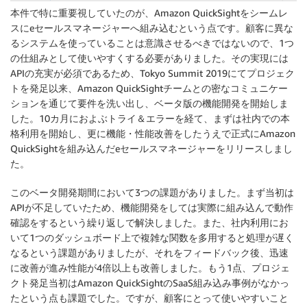
本件で特に重要視していたのが、Amazon QuickSightをシームレ
スにeセールスマネージャーへ組み込むという点です。顧客に異な
るシステムを使っていることは意識させるべきではないので、1つ
の仕組みとして使いやすくする必要がありました。その実現には
APIの充実が必須であるため、Tokyo Summit 2019にてプロジェク
トを発足以来、Amazon QuickSightチームとの密なコミュニケー
ションを通じて要件を洗い出し、ベータ版の機能開発を開始しま
した。10カ月におよぶトライ＆エラーを経て、まずは社内での本
格利用を開始し、更に機能・性能改善をしたうえで正式にAmazon
QuickSightを組み込んだeセールスマネージャーをリリースしまし
た。
このベータ開発期間において3つの課題がありました。まず当初は
APIが不足していたため、機能開発をしては実際に組み込んで動作
確認をするという繰り返しで解決しました。また、社内利用にお
いて1つのダッシュボード上で複雑な関数を多用すると処理が遅く
なるという課題がありましたが、それをフィードバック後、迅速
に改善が進み性能が4倍以上も改善しました。もう1点、プロジェ
クト発足当初はAmazon QuickSightのSaaS組み込み事例がなかっ
たという点も課題でした。ですが、顧客にとって使いやすいこと