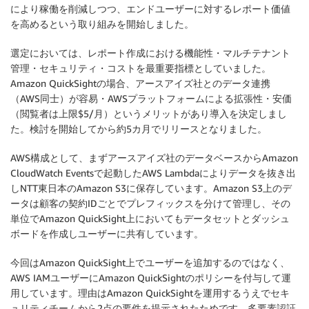
により稼働を削減しつつ、エンドユーザーに対するレポート価値
を高めるという取り組みを開始しました。
選定においては、レポート作成における機能性・マルチテナント
管理・セキュリティ・コストを最重要指標としていました。
Amazon QuickSightの場合、アースアイズ社とのデータ連携
（AWS同士）が容易・AWSプラットフォームによる拡張性・安価
（閲覧者は上限$5/月）というメリットがあり導入を決定しまし
た。検討を開始してから約5カ月でリリースとなりました。
AWS構成として、まずアースアイズ社のデータベースからAmazon
CloudWatch Eventsで起動したAWS Lambdaによりデータを抜き出
しNTT東日本のAmazon S3に保存しています。Amazon S3上のデ
ータは顧客の契約IDごとでプレフィックスを分けて管理し、その
単位でAmazon QuickSight上においてもデータセットとダッシュ
ボードを作成しユーザーに共有しています。
今回はAmazon QuickSight上でユーザーを追加するのではなく、
AWS IAMユーザーにAmazon QuickSightのポリシーを付与して運
用しています。理由はAmazon QuickSightを運用するうえでセキ
ュリティチームから2点の要件を提示されたためです。多要素認証