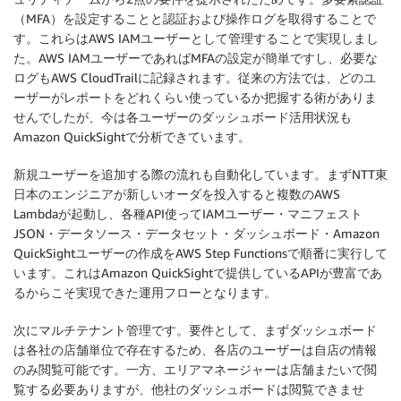
（MFA）を設定することと認証および操作ログを取得することで
す。これらはAWS IAMユーザーとして管理することで実現しまし
た。AWS IAMユーザーであればMFAの設定が簡単ですし、必要な
ログもAWS CloudTrailに記録されます。従来の方法では、どのユ
ーザーがレポートをどれくらい使っているか把握する術がありま
せんでしたが、今は各ユーザーのダッシュボード活用状況も
Amazon QuickSightで分析できています。
新規ユーザーを追加する際の流れも自動化しています。まずNTT東
日本のエンジニアが新しいオーダを投入すると複数のAWS
Lambdaが起動し、各種API使ってIAMユーザー・マニフェスト
JSON・データソース・データセット・ダッシュボード・Amazon
QuickSightユーザーの作成をAWS Step Functionsで順番に実行して
います。これはAmazon QuickSightで提供しているAPIが豊富であ
るからこそ実現できた運用フローとなります。
次にマルチテナント管理です。要件として、まずダッシュボード
は各社の店舗単位で存在するため、各店のユーザーは自店の情報
のみ閲覧可能です。一方、エリアマネージャーは店舗またいで閲
覧する必要ありますが、他社のダッシュボードは閲覧できませ