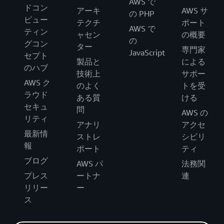
AWS で
ドコン
アーキ
AWS サ
の PHP
ピュー
テクチ
ポート
AWS で
ティン
ャセン
の概要
の
グコン
ター
専門家
JavaScript
セプト
製品と
による
のハブ
技術上
サポー
AWS ク
のよく
トを受
ラウド
ある質
ける
セキュ
問
AWS の
リティ
アナリ
アクセ
最新情
ストレ
シビリ
報
ポート
ティ
ブログ
AWS パ
法務関
プレス
ートナ
連
リリー
ー
ス