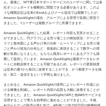
ん。最後に、NTT東日本サポートサービスのユーザーに関しては各
社ダッシュボードを横断的に閲覧できる必要があります。このよ
うな権限設定は従来のExcelおよびメール送信では困難でしたが、
Amazon QuickSightの場合、グループによる管理で容易に実現で
きました。1ユーザーは複数グループに所属できます。
Amazon QuickSightにした結果、レポート内容も充実させること
ができました。円グラフによる売り場ごとの検知状況・ゲージグ
ラフと散布図による声かけ率の分析・ヒートマップによる売り場
ごと声かけ状況の分布など、視覚的に表現することで数字への理
解が容易になりました。もちろん既存レポートにあるグラフも踏
襲して提供しています。Amazon QuickSightは最新データをレポ
ートに自動反映することも可能であるため、レポートの更新頻度
は従来の週1から毎日に改善することができ、かつ都度データを抽
出・加工・送信するという手間も省けました。
まとめると、Amazon QuickSightの採用によりレポート作成にお
ける稼働を削減し、レポート内容の品質も大幅に改善することが
できました。また、Amazon QuickSightのAPIと他AWSサービスを
活用することで導入を効率的に進めることができました。今後、
AIガードマンの販売が進む中で、4年後には年750万円の稼働削減