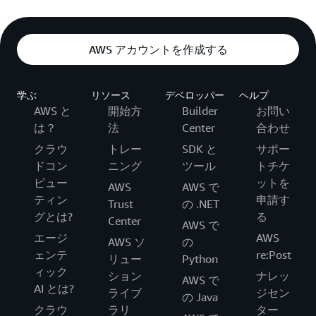
AWS アカウントを作成する
学ぶ
リソース
デベロッパー
ヘルプ
AWS と
開始方
Builder
お問い
は？
法
Center
合わせ
クラウ
トレー
SDK と
サポー
ドコン
ニング
ツール
トチケ
ピュー
ットを
AWS
AWS で
ティン
申請す
Trust
の .NET
グとは?
る
Center
AWS で
エージ
AWS
AWS ソ
の
ェンテ
re:Post
リュー
Python
ィック
ション
ナレッ
AWS で
AI とは?
ライブ
ジセン
の Java
クラウ
ラリ
ター