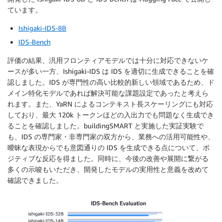
ています。
Ishigaki-IDS-8B
IDS-Bench
評価の結果、汎用フロンティアモデルでは十分に対応できないケ
ースが多い一方、Ishigaki-IDS は IDS を適切に生成できることを確
認しました。IDS が専門性の高い比較的新しい領域であるため、ド
メイン特化モデルであれば解決可能な課題設定であったと考えら
れます。また、YaRN によるコンテキスト長スケーリングにも対応
しており、最大 120k トークンほどの入出力でも問題なく生成でき
ることを確認しました。buildingSMART と実施した実証実験で
も、IDS の専門家・非専門家の双方から、業務への活用可能性や、
曖昧な表現からでも意図通りの IDS を生成できる点について、ポ
ジティブな反応を得ました。同時に、今後の改善や展開に繋がる
多くの示唆もいただき、開発したモデルの実用性と意義を改めて
確認できました。