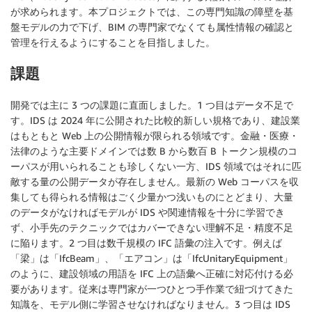
が求められます。本プロジェクトでは、この専門知識の障壁を基
盤モデルの力で下げ、BIM の専門家でなくても属性情報の確認と
管理を行えるようにすることを目指しました。
課題
開発では主に 3 つの課題に直面しました。1 つ目はデータ不足で
す。IDS は 2024 年に公開された比較的新しい規格であり、建設業
はもともと Web 上の公開情報が限られる領域です。金融・医療・
法律のような主要ドメインでは数 B から数百 B トークン規模のコ
ーパスが用いられることも珍しくない一方、IDS 領域ではそれに匹
敵する量の公開データが存在しません。最新の Web コーパスを収
集しても得られる情報はごく少量かつ浅いものにとどまり、大量
のデータがなければモデルが IDS や関連情報を十分に学習でき
ず、小手先のテクニックではカバーできない理解不足・精度不足
に陥ります。2 つ目は数千規模の IFC 語彙の注入です。例えば
「梁」は「IfcBeam」、「エアコン」は「IfcUnitaryEquipment」
のように、建設領域の用語を IFC 上の語彙へ正確に対応付ける必
要があります。従来は専門家が一つひとつ手作業で紐づけてきた
知識を、モデル側に学習させなければなりません。3 つ目は IDS