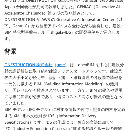
本ブログは ONESTRUCTION 株式会社様と Amazon Web Services
Japan 合同会社が共同で執筆しました。GENIAC（Generative AI
Accelerator Challenge）第 3 期の取り組みとして、
ONESTRUCTION が AWS の Generative AI Innovation Center（以
下、GenAIIC）から技術アドバイスを受けながら開発した、建設・
BIM 特化型基盤モデル「Ishigaki-IDS」の開発事例をご紹介しま
す。
背景
ONESTRUCTION 株式会社
（
note
） は、openBIM を中心に建設分
野の課題解決に取り組む建設テックスタートアップです。建設業
界の人手不足が続く中、設計・施工・維持管理の各段階で情報を
一元的に扱える BIM（Building Information Modeling）の活用
が、国レベルでも推進されています。一方で、BIM の導入や運用
には専門知識が必要であり、習得コストの高さが普及の壁となっ
ていました。
BIM モデル（IFC モデル）に対する情報の付与・照査の内容を定義
する XML 形式の規格が IDS（Information Delivery
Specifications）です。IDS の作成には、独自の文法に加えて
IFC（Industry Foundation Classes）に関する知識やルールの理解