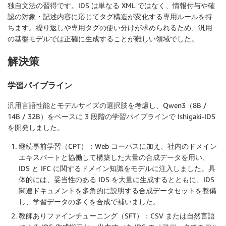
独自文法の習得です。IDS は単なる XML ではなく、情報付与や確
認の対象・記述内容に応じてタグ構造が変化する専用ルールを持
ちます。繰り返しや専用タグの使い分けが求められるため、汎用
の基盤モデルでは正確に生成することが難しい領域でした。
解決策
学習パイプライン
汎用言語性能とモデルサイズの選択肢を考慮し、Qwen3（8B /
14B / 32B）をベースに 3 段階の学習パイプラインで Ishigaki-IDS
を開発しました。
継続事前学習（CPT）：Web コーパスに加え、社内のドメイン
エキスパートと協働して構築した大量の合成データを用い、
IDS と IFC に関するドメイン知識をモデルに注入しました。具
体的には、妥当性のある IDS を大量に生成するとともに、IDS
関連ドキュメントを多角的に説明する合成データセットを整備
し、学習データの多くを合成で補いました。
教師ありファインチューニング（SFT）：CSV または自然言語