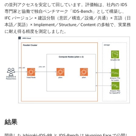
の並列アクセスを安定して回しています。評価軸は、社内の IDS
専門家と協働で独自ベンチマーク「IDS-Bench」として構築し、
IFC バージョン × 建設分類（意匠／構造／設備／共通）× 言語（日
本語／英語）× Implement／Structure／Content の多軸で、実業務
に耐え得る精度を測定しました。
結果
開発した Ishigaki-IDS-8B と IDS-Bench は Hugging Face で公開し