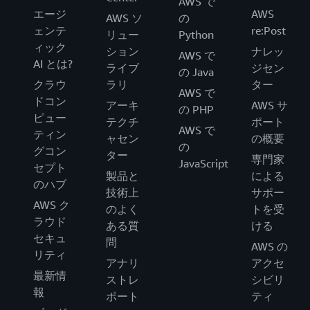
AWS で
エージ
AWS
AWS ソ
の
ェンテ
re:Post
リュー
Python
ィック
ション
ナレッ
AWS で
AI とは?
ライブ
ジセン
の Java
クラウ
ラリ
ター
AWS で
ドコン
アーキ
AWS サ
の PHP
ピュー
テクチ
ポート
AWS で
ティン
ャセン
の概要
の
グコン
ター
専門家
JavaScript
セプト
製品と
による
のハブ
技術上
サポー
AWS ク
のよく
トを受
ラウド
ある質
ける
セキュ
問
AWS の
リティ
アナリ
アクセ
最新情
ストレ
シビリ
報
ポート
ティ