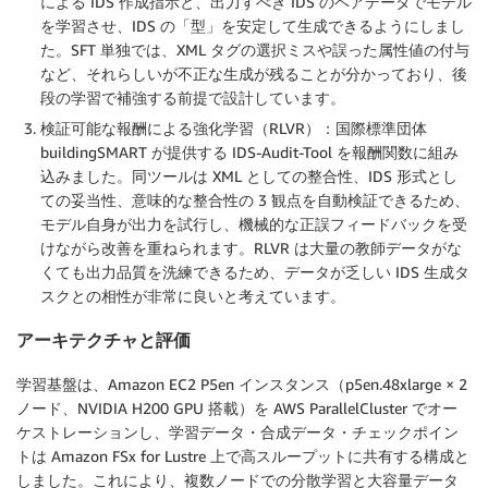
による IDS 作成指示と、出力すべき IDS のペアデータでモデル
を学習させ、IDS の「型」を安定して生成できるようにしまし
た。SFT 単独では、XML タグの選択ミスや誤った属性値の付与
など、それらしいが不正な生成が残ることが分かっており、後
段の学習で補強する前提で設計しています。
検証可能な報酬による強化学習（RLVR）：国際標準団体
buildingSMART が提供する IDS-Audit-Tool を報酬関数に組み
込みました。同ツールは XML としての整合性、IDS 形式とし
ての妥当性、意味的な整合性の 3 観点を自動検証できるため、
モデル自身が出力を試行し、機械的な正誤フィードバックを受
けながら改善を重ねられます。RLVR は大量の教師データがな
くても出力品質を洗練できるため、データが乏しい IDS 生成タ
スクとの相性が非常に良いと考えています。
アーキテクチャと評価
学習基盤は、Amazon EC2 P5en インスタンス（p5en.48xlarge × 2
ノード、NVIDIA H200 GPU 搭載）を AWS ParallelCluster でオー
ケストレーションし、学習データ・合成データ・チェックポイン
トは Amazon FSx for Lustre 上で高スループットに共有する構成と
しました。これにより、複数ノードでの分散学習と大容量データ