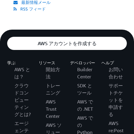
最新情報メール
RSS フィード
AWS アカウントを作成する
学ぶ
リソース
デベロッパー
ヘルプ
AWS と
開始方
Builder
お問い
は？
法
Center
合わせ
クラウ
トレー
SDK と
サポー
ドコン
ニング
ツール
トチケ
ピュー
ットを
AWS
AWS で
ティン
申請す
Trust
の .NET
グとは?
る
Center
AWS で
エージ
AWS
AWS ソ
の
ェンテ
re:Post
リュー
Python