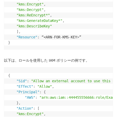
"kms:Encrypt"
,
"kms:Decrypt"
,
"kms:ReEncrypt*"
,
"kms:GenerateDataKey*"
,
"kms:DescribeKey"
]
,
"Resource"
:
 “<ARN
-
FOR
-
KMS
-
KEY
>
}
以下は、ロールを使用した IAM ポリシーの例です。
{
"Sid"
:
"Allow an external account to use this KM
"Effect"
:
"Allow"
,
"Principal"
:
{
"AWS"
:
"arn:aws:iam::444455556666:role/Examp
}
,
"Action"
:
[
"kms:Encrypt"
,