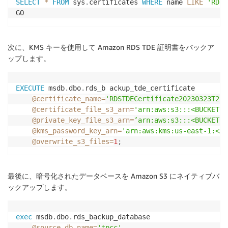
SELECT
*
FROM
 sys
.
certificates 
WHERE
 name 
LIKE
'RDST
次に、KMS キーを使用して Amazon RDS TDE 証明書をバックア
ップします。
EXECUTE
 msdb
.
dbo
.
rds_b ackup_tde_certificate

@certificate_name
=
'RDSTDECertificate20230323T215
@certificate_file_s3_arn
=
'arn:aws:s3:::<BUCKET-N
@private_key_file_s3_arn
=
’arn:aws:s3:::<BUCKET-N
@kms_password_key_arn
=
'arn:aws:kms:us-east-1:<AC
@overwrite_s3_files
=
1
;
最後に、暗号化されたデータベースを Amazon S3 にネイティブバ
ックアップします。
exec
 msdb
.
dbo
.
rds_backup_database

@source_db_name
=
'tpcc'
,