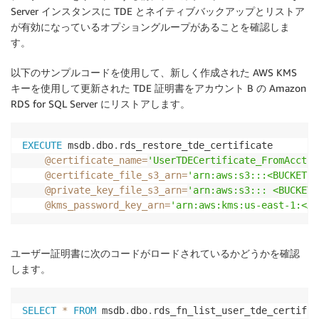
Server インスタンスに TDE とネイティブバックアップとリストア
が有効になっているオプショングループがあることを確認しま
す。
以下のサンプルコードを使用して、新しく作成された AWS KMS
キーを使用して更新された TDE 証明書をアカウント B の Amazon
RDS for SQL Server にリストアします。
EXECUTE
 msdb
.
dbo
.
rds_restore_tde_certificate

@certificate_name
=
'UserTDECertificate_FromAcct1'
@certificate_file_s3_arn
=
'arn:aws:s3:::<BUCKET-N
@private_key_file_s3_arn
=
'arn:aws:s3::: <BUCKET-
@kms_password_key_arn
=
'arn:aws:kms:us-east-1:<AC
ユーザー証明書に次のコードがロードされているかどうかを確認
します。
SELECT
*
FROM
 msdb
.
dbo
.
rds_fn_list_user_tde_certific