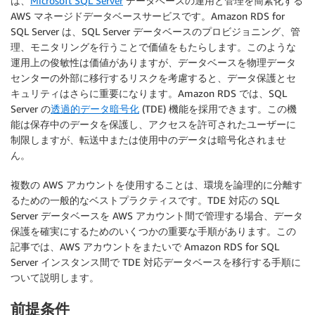
は、
Microsoft SQL Server
データベースの運用と管理を簡素化する
AWS マネージドデータベースサービスです。Amazon RDS for
SQL Server は、SQL Server データベースのプロビジョニング、管
理、モニタリングを行うことで価値をもたらします。このような
運用上の俊敏性は価値がありますが、データベースを物理データ
センターの外部に移行するリスクを考慮すると、データ保護とセ
キュリティはさらに重要になります。Amazon RDS では、SQL
Server の
透過的データ暗号化
(TDE) 機能を採用できます。この機
能は保存中のデータを保護し、アクセスを許可されたユーザーに
制限しますが、転送中または使用中のデータは暗号化されませ
ん。
複数の AWS アカウントを使用することは、環境を論理的に分離す
るための一般的なベストプラクティスです。TDE 対応の SQL
Server データベースを AWS アカウント間で管理する場合、データ
保護を確実にするためのいくつかの重要な手順があります。この
記事では、AWS アカウントをまたいで Amazon RDS for SQL
Server インスタンス間で TDE 対応データベースを移行する手順に
ついて説明します。
前提条件