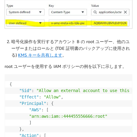
暗号化操作を実行するアカウント B の root ユーザー、他のユ
ーザーまたはロールと (TDE 証明書のバックアップに使用され
る)
KMS キーを共有します
。
root ユーザーを使用する IAM ポリシーの例を以下に示します。
{
"Sid"
:
"Allow an external account to use this KM
"Effect"
:
"Allow"
,
"Principal"
:
{
"AWS"
:
[
"arn:aws:iam::444455556666:root"
]
}
,
"Action"
:
[