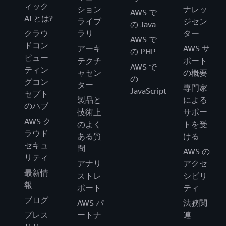
ィック
ション
ナレッ
AWS で
AI とは?
ライブ
ジセン
の Java
クラウ
ラリ
ター
AWS で
ドコン
アーキ
AWS サ
の PHP
ピュー
テクチ
ポート
AWS で
ティン
ャセン
の概要
の
グコン
ター
専門家
JavaScript
セプト
製品と
による
のハブ
技術上
サポー
AWS ク
のよく
トを受
ラウド
ある質
ける
セキュ
問
AWS の
リティ
アナリ
アクセ
最新情
ストレ
シビリ
報
ポート
ティ
ブログ
AWS パ
法務関
プレス
ートナ
連