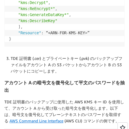
"kms:Decrypt"
,
"kms:ReEncrypt*"
,
"kms:GenerateDataKey*"
,
"kms:DescribeKey"
]
,
"Resource"
:
 “<ARN
-
FOR
-
KMS
-
KEY
>
}
TDE 証明書 (.cer) とプライベートキー (.pvk) のバックアップフ
ァイルをアカウント A の S3 バケットからアカウント B の S3
バケットにコピーします。
アカウント A の暗号文を復号化して平文のパスワードを抽
出
TDE 証明書のバックアップに使用した AWS KMS キー ID を使用し
て、アカウント A から受け取った暗号文を復号化します。以下
は、暗号文を復号化してプレーンテキストのパスワードを取得す
る
AWS Command Line Interface
(AWS CLI) コマンドの例です。