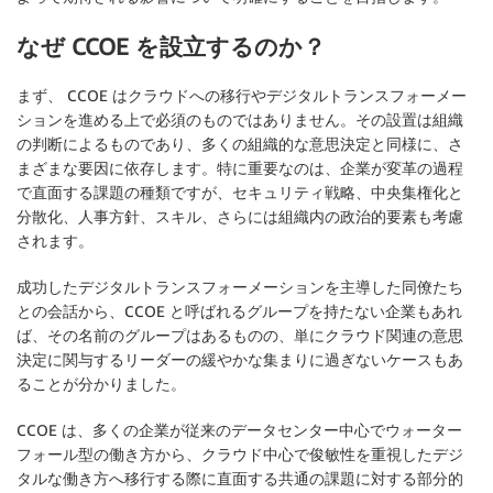
なぜ CCOE を設立するのか？
まず、 CCOE はクラウドへの移行やデジタルトランスフォーメー
ションを進める上で必須のものではありません。その設置は組織
の判断によるものであり、多くの組織的な意思決定と同様に、さ
まざまな要因に依存します。特に重要なのは、企業が変革の過程
で直面する課題の種類ですが、セキュリティ戦略、中央集権化と
分散化、人事方針、スキル、さらには組織内の政治的要素も考慮
されます。
成功したデジタルトランスフォーメーションを主導した同僚たち
との会話から、CCOE と呼ばれるグループを持たない企業もあれ
ば、その名前のグループはあるものの、単にクラウド関連の意思
決定に関与するリーダーの緩やかな集まりに過ぎないケースもあ
ることが分かりました。
CCOE は、多くの企業が従来のデータセンター中心でウォーター
フォール型の働き方から、クラウド中心で俊敏性を重視したデジ
タルな働き方へ移行する際に直面する共通の課題に対する部分的