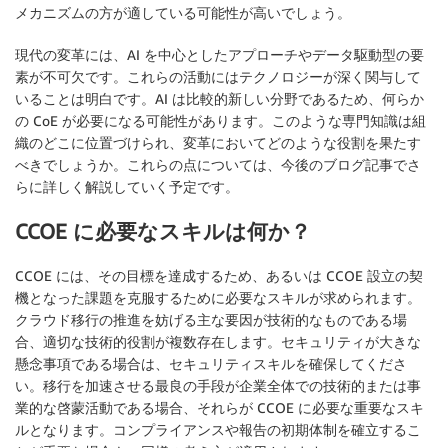
メカニズムの方が適している可能性が高いでしょう。
現代の変革には、AI を中心としたアプローチやデータ駆動型の要
素が不可欠です。これらの活動にはテクノロジーが深く関与して
いることは明白です。AI は比較的新しい分野であるため、何らか
の CoE が必要になる可能性があります。このような専門知識は組
織のどこに位置づけられ、変革においてどのような役割を果たす
べきでしょうか。これらの点については、今後のブログ記事でさ
らに詳しく解説していく予定です。
CCOE に必要なスキルは何か？
CCOE には、その目標を達成するため、あるいは CCOE 設立の契
機となった課題を克服するために必要なスキルが求められます。
クラウド移行の推進を妨げる主な要因が技術的なものである場
合、適切な技術的役割が複数存在します。セキュリティが大きな
懸念事項である場合は、セキュリティスキルを確保してくださ
い。移行を加速させる最良の手段が企業全体での技術的または事
業的な啓蒙活動である場合、それらが CCOE に必要な重要なスキ
ルとなります。コンプライアンスや報告の初期体制を確立するこ