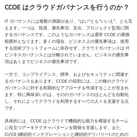
CCOE はクラウドガバナンスを行うのか？
IT ガバナンスには複数の側面があり、“はい”とも“いいえ”、とも言
えます。一つは、投資、優先事項、支出、プロジェクト監視に関
するガバナンスです。このようなガバナンスは通常 CCOE の業務
範囲外となります。多くの場合、ビジネス上の優先事項は、使用
する技術プラットフォームに依存せず、クラウドガバナンスは IT
ビジネスガバナンスとは分離されていません。ビジネスの優先事
項はあくまでビジネスの優先事項です。
一方で、コンプライアンス、標準、およびセキュリティに関連す
るガバナンスもあります。CCOE の役割には、この種のクラウド
ガバナンスに対する初期的なアプローチを作成することが含まれ
ます。特に興味深いのは、そののガバナンスのほとんどを自動化
し、それによってクラウドを利用するすべての人々を支援する点
です。
具体的には、CCOE はクラウドで機能的な能力を構築するチーム
に役立つアーキテクチャパターンを開発を支援します。また、
CI/CD (継続的インテグレーションと継続的デリバリー) のための