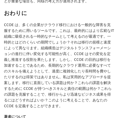
とが重要な場合も、同様の考え方が適用されます。
おわりに
CCOE は、多くの企業がクラウド移行における一般的な障害を克
服するために用いるツールです。これは、最終的にはより広範なIT
組織に吸収される一時的なチームとして考えるのが最適です。一
時的とはどのくらいの期間でしょうか？それは移行の規模と速度
によって異なります。組織構造はデジタルトランスフォーメーシ
ョンの進行に伴い変化する可能性が高く、CCOE はその変化を定
義し推進する役割を果たします。しかし、CCOE の目的は移行を
加速することであるため、長期的なクラウド運用に必要なすべて
のスキルを備えようとして、過度に複雑化したり長時間を費やし
たりするのは得策ではありません。私は実用的なアプローチを提
案します。移行に直面している課題は何か？これらの課題を解決
するために CCOE が持つべきスキルと責任の範囲は何か？これら
の課題を克服することで、移行からより迅速なビジネス成果を得
るにはどうすればよいか？このように考えることで、あなたの
CCOE を定義することができます。
著者について