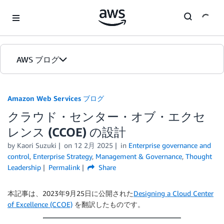
Skip to Main Content
AWS ブログ
ホーム
Amazon Web Services ブログ
クラウド・センター・オブ・エクセ
カテゴリ
レンス (CCOE) の設計
エディション
by
Kaori Suzuki
on
12 2月 2025
in
Enterprise governance and
control
,
Enterprise Strategy
,
Management & Governance
,
Thought
Leadership
Permalink
Share
本記事は、2023年9月25日に公開された
Designing a Cloud Center
of Excellence (CCOE)
を翻訳したものです。