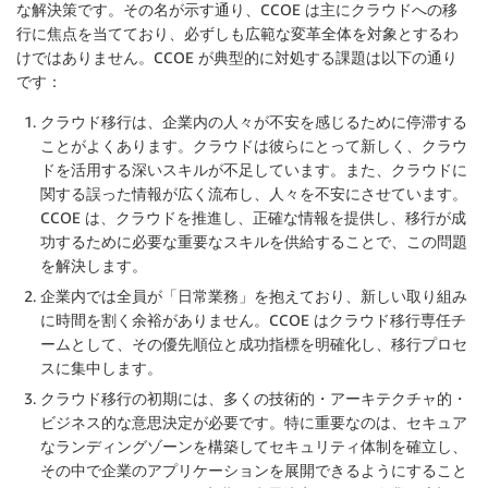
な解決策です。その名が示す通り、CCOE は主にクラウドへの移
行に焦点を当てており、必ずしも広範な変革全体を対象とするわ
けではありません。CCOE が典型的に対処する課題は以下の通り
です：
クラウド移行は、企業内の人々が不安を感じるために停滞する
ことがよくあります。クラウドは彼らにとって新しく、クラウ
ドを活用する深いスキルが不足しています。また、クラウドに
関する誤った情報が広く流布し、人々を不安にさせています。
CCOE は、クラウドを推進し、正確な情報を提供し、移行が成
功するために必要な重要なスキルを供給することで、この問題
を解決します。
企業内では全員が「日常業務」を抱えており、新しい取り組み
に時間を割く余裕がありません。CCOE はクラウド移行専任チ
ームとして、その優先順位と成功指標を明確化し、移行プロセ
スに集中します。
クラウド移行の初期には、多くの技術的・アーキテクチャ的・
ビジネス的な意思決定が必要です。特に重要なのは、セキュア
なランディングゾーンを構築してセキュリティ体制を確立し、
その中で企業のアプリケーションを展開できるようにすること