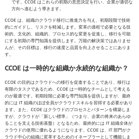
です。CCOE はこれらの初期の意思決定を行い、企業が適切な
方向へ進むよう導きます。
CCOE は、組織のクラウド移行に推進力を与え、初期段階で技術
的にガイドし、リスクを軽減します。変革の過程で必要となる技
術的、文化的、組織的、プロセス的な変更を促進し、移行を可能
にする初期の専門知識を提供します。万能の解決策ではありませ
んが、その目標は、移行の速度と品質を向上させることにありま
す。
CCOE は一時的な組織か永続的な組織か？
CCOE の目的はクラウドへの移行を促進することであり、移行は
有限のタスクであるため、CCOE は一時的なチームとして考える
のが最適です。初期段階に必要な専門知識を提供しますが、最終
的には IT 組織のほぼ全員がクラウドスキルを習得する必要があり
ます。また、CCOE はクラウドのプロセスとパターンを構築しま
すが、クラウドが「新しい標準」（つまり、企業の将来のあらゆ
ることを支える技術基盤）となるため、最終的には IT 組織全体が
クラウドの使用に優れるようになります。CCOE は、IT 部門がク
ラウド中心の組織に変革するためのイネーブラーとして機能しま