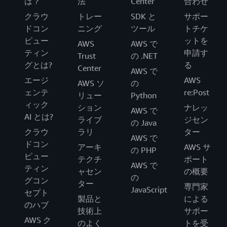
は？
法
Center
合わせ
クラウ
トレー
SDK と
サポー
ドコン
ニング
ツール
トチケ
ピュー
ットを
AWS
AWS で
ティン
申請す
Trust
の .NET
グとは?
る
Center
AWS で
エージ
AWS
AWS ソ
の
ェンテ
re:Post
リュー
Python
ィック
ション
ナレッ
AWS で
AI とは?
ライブ
ジセン
の Java
クラウ
ラリ
ター
AWS で
ドコン
アーキ
AWS サ
の PHP
ピュー
テクチ
ポート
AWS で
ティン
ャセン
の概要
の
グコン
ター
専門家
JavaScript
セプト
製品と
による
のハブ
技術上
サポー
AWS ク
のよく
トを受