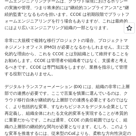
ームエンジニアリングチームは、クラウド環境におけるポリシー
の実施や管理、つまり将来的には“継続的コンプライアンス”と“継
続的監査”となるものを担います。CCOE は初期段階でプラットフ
ォームエンジニアリングを行う場合もありますが、これは最終的
にはより広いエンジニアリング組織の一部となります。
非常に大規模で複雑な移行プロジェクトの場合、プロジェクトマ
ネジメントオフィス (PMO) が必要となるかもしれません。主に文
化的な理由から、これを CCOE とは別組織として維持することを
お勧めします。CCOE は管理者や組織者ではなく、支援者と考え
るべきです。CCOE は専門知識をしますが、業務を指示して管理
する役割ではありません。
デジタルトランスフォーメーション (DX) には、組織の非常に上層
部での連携が必要です。ここで言葉を慎重に選んでいるのは、ク
ラウド移行自体が継続的な上層部での連携を必要とするのではな
く、より包括的な変革、すなわちビジネスをデジタル企業として
再定義し、組織全体にわたる文化的変革を実現することが本質的
に重要だからです。これは通常、CCOE の責任範囲ではなく、組
織の上層部の継続的な関与が必要となります。むしろ、このよう
な変革を推進するには、従来型のCoEよりも、柔軟な方向性決定の