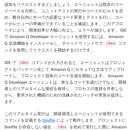
追加をリクエストするとしましょう。エージェントは既存のコー
ドベースを分析し、ユニットテストの実行やコードのビルドを含
め、数分以内にすべての必要なコード変更とテストを行い、コー
ドがレビューの準備ができていることを確認します。このアプロ
ーチにより、開発効率が大幅に向上し、エラーが減少します。 IDE
で Amazon Q Developer エージェントを使用するには、 Amazon
Q 拡張機能をインストールし、チャットウィンドウで
コマ
/dev
ンドを使用してリクエストを開始するだけです。
IDE で
コマンドが入力されると、エージェントはプロジェ
/dev
クトをパッケージ化して Amazon Q にセキュアな方法でアップロ
ードし、プロジェクト固有のコード生成を開始します。 Amazon
Q Developer エージェントは、単なるコード生成だけでなく、開発
者とのリアルタイムな接続を維持し、プロセスの進捗を共有しな
がら、要求された機能のための洗練されたパッチや実装を提供し
ます。
このリアルタイム実行は、開発環境とエージェントが使用できる
コマンドを定義する
Devfile
によって動作します。プロジェクトに
Devfile が存在しない場合、
を初めて実行した際に Amazon
/dev