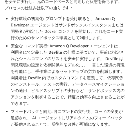
を安全に実行し、元のコードベースと同期した状態を保ちます。
プロセスの仕組みは以下の通りです：
実行環境の初期化:
プロンプトを受け取ると、 Amazon Q
Developer エージェントはサンドボックスインスタンスまたは
開発者が指定した Docker コンテナを開始し、これをコード実
行のためのサンドボックス環境として利用します。
安全なコマンド実行:
Amazon Q Developer エージェントは、
利用者にて定義した
Devfile
の仕様に基づいて、事前に指定さ
れたシェルコマンドのリストを安全に実行します。 Devfile は
開発環境の設定と依存関係をモデル化し、一貫した環境の再現
を可能にし、手作業によるセットアップの労力を削減します。
開発者は Devfile 内でカスタムコマンドを定義して、依存関係
のインストール、テストの実行、データベースマイグレーショ
ンの適用、ビルドスクリプトの実行など、サンドボックス内の
アクションを制御することで、精度と効率を向上させることが
できます。
フィードバックと同期:
各コマンドの実行後、コードの変更が
追跡され、 AI エージェントにリアルタイムのフィードバック
が提供されることで、反復的な改善が可能になります。