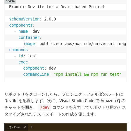
YAML
Example Devfile for a React
-
based Project

schemaVersion
:
components
:
-
name
:
 dev 

container
:
image
:
 public.ecr.aws/aws
-
mde/universal
-
image
:
commands
:
-
id
:
 test 

exec
:
component
:
 dev

commandLine
:
"npm install && npm run test"
リポジトリをクローンしたら、プロジェクトフォルダのルートに
Devfile を配置します。次に、Visual Studio Code で Amazon Q の
チャットを開き、
コマンドを入力してリポジトリ用のカス
/dev
タマイズされたテストスイートの作成を促します。