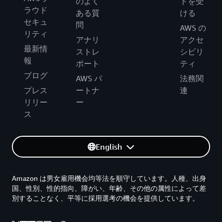
のよく
トを受
ラウド
ある質
ける
セキュ
問
AWS の
リティ
アナリ
アクセ
最新情
ストレ
シビリ
報
ポート
ティ
ブログ
AWS パ
法務関
プレス
ートナ
連
リリー
ー
ス
English
Amazon は男女雇用機会均等法を順守しています。人種、出身
国、性別、性的指向、障がい、年齢、その他の属性によって差
別することなく、平等に採用選考の機会を提供しています。