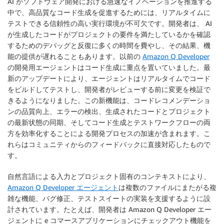
AI がソフトウェア開発における急速なイノベーションを推進する
中で、高品質なコード生成を促進するためには、リアルタイムに
テストできる信頼性の高い実行環境が不可欠です。開発者は、 AI
が生成したコードがプロジェクトの要件を満たしているかを確認
するためのデバッグと反復に多くの時間を費やし、その結果、機
能の提供が遅れることもあります。以前の
Amazon Q Developer
の開発用エージェントはコード生成に重点を置いていました。最
新のアップデートにより、エージェントはリアルタイムでコード
をビルドしてテストし、開発者がレビューする前に変更を検証で
きるようになりました。この新機能は、コードレコメンデーショ
ンの品質向上、エラーの検出、生成されたコードとプロジェクト
の最新状態の同期、そしてコード生成とテストワークフローの両
方を効率化することによる開発プロセスの加速が含まれます。こ
れらはコミュニティからのフィードバックに直接対応したもので
す。
自然言語による入力とプロジェクト固有のコンテキストにより、
Amazon Q Developer エージェント
は複数のファイルにまたがる複
雑な機能、バグ修正、テストスイートの実装を支援するように設
計されています。たとえば、開発者は Amazon Q Developer エー
ジェントに e コマースアプリケーションにチェックアウト機能を