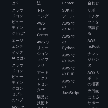
は？
法
Center
合わせ
クラウ
トレー
SDK と
サポー
ドコン
ニング
ツール
トチケ
ピュー
ットを
AWS
AWS で
ティン
申請す
Trust
の .NET
グとは?
る
Center
AWS で
エージ
AWS
AWS ソ
の
ェンテ
re:Post
リュー
Python
ィック
ション
ナレッ
AWS で
AI とは?
ライブ
ジセン
の Java
クラウ
ラリ
ター
AWS で
ドコン
アーキ
AWS サ
の PHP
ピュー
テクチ
ポート
AWS で
ティン
ャセン
の概要
の
グコン
ター
専門家
JavaScript
セプト
製品と
による
のハブ
技術上
サポー
AWS ク