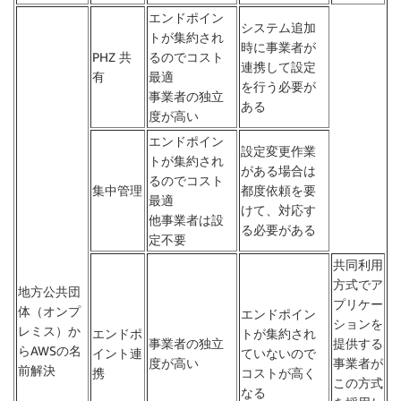
エンドポイン
システム追加
トが集約され
時に事業者が
PHZ 共
るのでコスト
連携して設定
有
最適
を行う必要が
事業者の独立
ある
度が高い
エンドポイン
設定変更作業
トが集約され
がある場合は
るのでコスト
集中管理
都度依頼を要
最適
けて、対応す
他事業者は設
る必要がある
定不要
共同利用
方式でア
地方公共団
プリケー
体（オンプ
エンドポイン
ションを
レミス）か
エンドポ
トが集約され
事業者の独立
提供する
らAWSの名
イント連
ていないので
度が高い
事業者が
前解決
携
コストが高く
この方式
なる