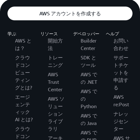
AWS アカウントを作成する
学ぶ
リソース
デベロッパー
ヘルプ
AWS と
開始方
Builder
お問い
は？
法
Center
合わせ
クラウ
トレー
SDK と
サポー
ドコン
ニング
ツール
トチケ
ピュー
ットを
AWS
AWS で
ティン
申請す
Trust
の .NET
グとは?
る
Center
AWS で
エージ
AWS
AWS ソ
の
ェンテ
re:Post
リュー
Python
ィック
ション
ナレッ
AWS で
AI とは?
ライブ
ジセン
の Java
クラウ
ラリ
ター
AWS で
ドコン
アーキ
AWS サ
の PHP