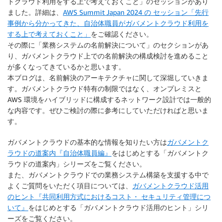
トクラウド利用をする上で考えておくこと」のセッションがあり
ました。詳細は、
AWS Summit Japan 2024 の セッション「先行
事例から分かってきた、自治体職員がガバメントクラウド利用を
する上で考えておくこと」
をご確認ください。
その際に「業務システムの名前解決について」のセクションがあ
り、ガバメントクラウド上での名前解決の構成検討を進めること
が多くなってきているかと思います。
本ブログは、名前解決のアーキテクチャに関して深堀していきま
す。ガバメントクラウド特有の制限ではなく、オンプレミスと
AWS 環境をハイブリッドに構成するネットワーク設計では一般的
な内容です。ぜひご検討の際に参考にしていただければと思いま
す。
ガバメントクラウドの基本的な情報を知りたい方は
ガバメントク
ラウドの道案内『自治体職員編』
をはじめとする「ガバメントク
ラウドの道案内」シリーズをご覧ください。
また、ガバメントクラウドでの業務システム構築を支援する中で
よくご質問をいただく項目については、
ガバメントクラウド活用
のヒント『共同利用方式におけるコスト・ セキュリティ管理につ
いて』
をはじめとする「ガバメントクラウド活用のヒント」シリ
ーズをご覧ください。