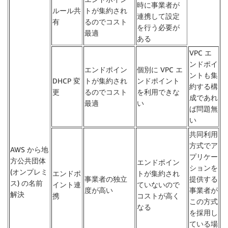
時に事業者が
ルール共
トが集約され
連携して設定
有
るのでコスト
を行う必要が
最適
ある
VPC エ
ンドポイ
エンドポイン
個別に VPC エ
ントも集
DHCP 変
トが集約され
ンドポイント
約する構
更
るのでコスト
を利用できな
成であれ
最適
い
ば問題無
い
共同利用
方式でア
AWS から地
プリケー
方公共団体
エンドポイン
ションを
(オンプレミ
エンドポ
トが集約され
事業者の独立
提供する
ス) の名前
イント連
ていないので
度が高い
事業者が
解決
携
コストが高く
この方式
なる
を採用し
ている場