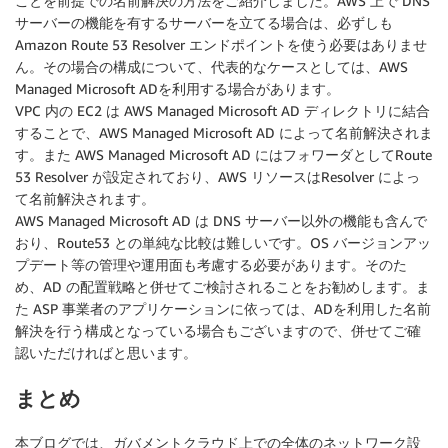
ことを前提での名前解決の方法をご紹介しました。AWS 上で DNS
サーバーの機能を有するサーバーを立てる場合は、必ずしも
Amazon Route 53 Resolver エンドポイントを使う必要はありませ
ん。その場合の構成について、代表的なケースとしては、AWS
Managed Microsoft ADを利用する場合があります。
VPC 内の EC2 は AWS Managed Microsoft AD ディレクトリに結合
することで、AWS Managed Microsoft AD によって名前解決されま
す。また AWS Managed Microsoft AD にはフォワーダとしてRoute
53 Resolver が設定されており、AWS リソースはResolver によっ
て名前解決されます。
AWS Managed Microsoft AD は DNS サーバー以外の機能も含んで
おり、Route53 との単純な比較は難しいです。OS バージョンアッ
プデート等の管理や運用面も考慮する必要があります。そのた
め、AD の配置戦略と併せてご検討されることをお勧めします。ま
た ASP 事業者のアプリケーションに依っては、ADを利用した名前
解決を行う構成となっている場合もございますので、併せてご確
認いただければと思います。
まとめ
本ブログでは、ガバメントクラウド上での全体のネットワーク設