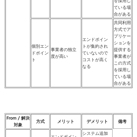
を採用し
ている場
合がある
共同利用
方式でア
プリケー
エンドポイン
ションを
個別エン
トが集約され
事業者の独立
提供する
ドポイン
ていないので
度が高い
事業者が
ト
コストが高く
この方式
なる
を採用し
ている場
合がある
From / 解決
方式
メリット
デメリット
備考
対象
システム追加
エンドポイン