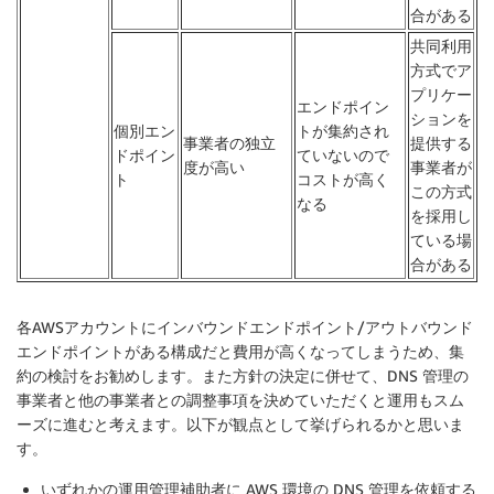
合がある
共同利用
方式でア
プリケー
エンドポイン
ションを
個別エン
トが集約され
事業者の独立
提供する
ドポイン
ていないので
度が高い
事業者が
ト
コストが高く
この方式
なる
を採用し
ている場
合がある
各AWSアカウントにインバウンドエンドポイント/アウトバウンド
エンドポイントがある構成だと費用が高くなってしまうため、集
約の検討をお勧めします。また方針の決定に併せて、DNS 管理の
事業者と他の事業者との調整事項を決めていただくと運用もスム
ーズに進むと考えます。以下が観点として挙げられるかと思いま
す。
いずれかの運用管理補助者に AWS 環境の DNS 管理を依頼する