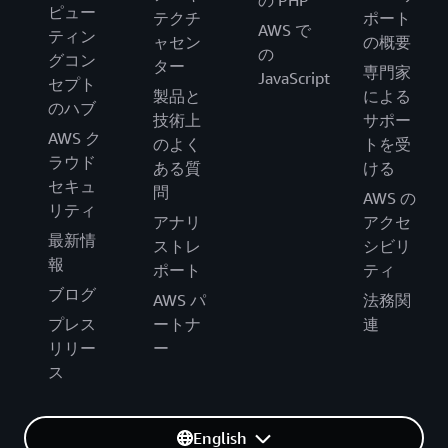
ピュー
テクチ
ポート
AWS で
ティン
ャセン
の概要
の
グコン
ター
専門家
JavaScript
セプト
製品と
による
のハブ
技術上
サポー
AWS ク
のよく
トを受
ラウド
ある質
ける
セキュ
問
AWS の
リティ
アナリ
アクセ
最新情
ストレ
シビリ
報
ポート
ティ
ブログ
AWS パ
法務関
プレス
ートナ
連
リリー
ー
ス
English