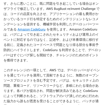
す。さらに悪いことに、既に問題を引き起こしている場合はオン
ザフライで修正しています。AWS BugBust re:Invent Challenge で
は、コードの品質を向上させ、アプリケーションの最も費用がか
かっているコード行を特定するためのインテリジェントなレコメ
ンデーションを提供する、機械学習を利用したデベロッパーツー
ルである
Amazon CodeGuru
を使用します。
Amazon CodeGuru
は、バグによって引き起こされたセキュリティおよび運用上のイ
ベントに対応するのではなく、記述中、および本番環境に移行す
る前に、定義されたコードベースで問題となり得る部分を事前予
防的にハイライトします。
CodeGuru
を利用することで、デベロッ
パーはすぐにバグ探しを開始でき、チャレンジのためのポイント
を獲得できます。
このチャレンジの一環として、
AWS
では、デベロッパーがイベン
トを通じてパッチを適用して貢献できるように、無数のオープン
ソースプロジェクトを含む予定です。バグは、セキュリティ上の
問題、重複コード、リソースリークなど、多岐にわたる場合があ
ります。各バグが提出され、問題が解決済みであると
CodeGuru
によって判断されると、ソフトウェアのバグ潰しのために行われ
た協力から誰もが恩恵を受けることができるように、パッチが適