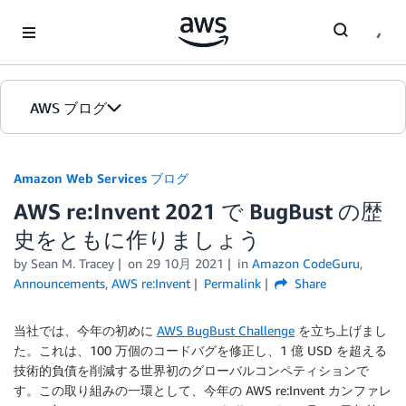
Skip to Main Content
AWS ブログ
ホーム
Amazon Web Services ブログ
AWS re:Invent 2021 で BugBust の歴
カテゴリ
史をともに作りましょう
エディション
by
Sean M. Tracey
on
29 10月 2021
in
Amazon CodeGuru
,
Announcements
,
AWS re:Invent
Permalink
Share
当社では、今年の初めに
AWS BugBust Challenge
を立ち上げまし
た。これは、100 万個のコードバグを修正し、1 億 USD を超える
技術的負債を削減する世界初のグローバルコンペティションで
す。この取り組みの一環として、今年の AWS re:Invent カンファレ