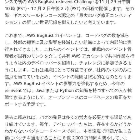
ンスで初の
AWS BugBust
re:Invent Challenge を11 月 29 日午前
10 時 (PST)～12 月 2 日午後 2 時 (PST) の日程で開催します。その
際、ギネスワールドレコーズ認定の「最大のバグ修正コンペティ
ション」の新しい世界記録を樹立したいと考えています。
これまで、AWS BugBust のイベントは、コードバグの数を減ら
し、外部の顧客に及ぶ影響を軽減したい組織によって内部的に実
行されてきました。これらのイベントでは、組織内のイベント管
理者が固有のリンクを介して共有 AWS アカウントで共同作業を行
うよう社内のデベロッパーを招待し、チャレンジに参加できるよ
うにします。これは組織にとって有益ですが、社内のバグのみに
焦点を当てているため、イベントの範囲は限定的なものとなりま
す。
AWS BugBust
イベントの影響力を強化するため、今年の
re:Invent では、Java または Python の知識を持つすべての人が挑
戦できるようにして、オープンソースのコードベースの修正をサ
ポートする予定です。
過去に鑑みれば、バグの発見は多くの労力を必要とする課題であ
り続けています。毎年、デベロッパーたちは、存在するかどうか
わからないバグをコードベースで探し、本番環境で問題が生じる
前にパッチを適用することに 6 億 2,000 万時間を費やしていま