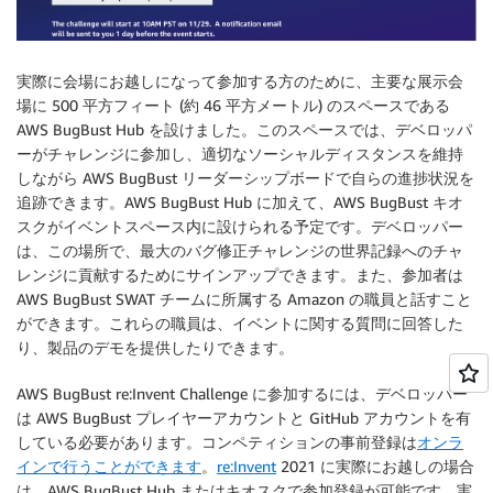
実際に会場にお越しになって参加する方のために、主要な展示会
場に 500 平方フィート (約 46 平方メートル) のスペースである
AWS BugBust
Hub を設けました。このスペースでは、デベロッパ
ーがチャレンジに参加し、適切なソーシャルディスタンスを維持
しながら AWS BugBust リーダーシップボードで自らの進捗状況を
追跡できます。AWS BugBust Hub に加えて、AWS BugBust キオ
スクがイベントスペース内に設けられる予定です。デベロッパー
は、この場所で、最大のバグ修正チャレンジの世界記録へのチャ
レンジに貢献するためにサインアップできます。また、参加者は
AWS BugBust SWAT チームに所属する Amazon の職員と話すこと
ができます。これらの職員は、イベントに関する質問に回答した
り、製品のデモを提供したりできます。
AWS BugBust
re:Invent Challenge に参加するには、デベロッパー
は AWS BugBust プレイヤーアカウントと GitHub アカウントを有
している必要があります。コンペティションの事前登録は
オンラ
インで行うことができます
。
re:Invent
2021 に実際にお越しの場合
は、AWS BugBust Hub またはキオスクで参加登録が可能です。実