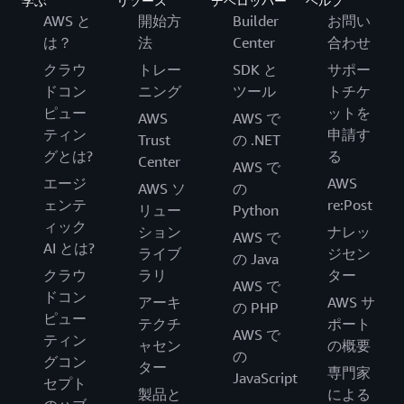
学ぶ
リソース
デベロッパー
ヘルプ
AWS と
開始方
Builder
お問い
は？
法
Center
合わせ
クラウ
トレー
SDK と
サポー
ドコン
ニング
ツール
トチケ
ピュー
ットを
AWS
AWS で
ティン
申請す
Trust
の .NET
グとは?
る
Center
AWS で
エージ
AWS
AWS ソ
の
ェンテ
re:Post
リュー
Python
ィック
ション
ナレッ
AWS で
AI とは?
ライブ
ジセン
の Java
クラウ
ラリ
ター
AWS で
ドコン
アーキ
AWS サ
の PHP
ピュー
テクチ
ポート
AWS で
ティン
ャセン
の概要
の
グコン
ター
専門家
JavaScript
セプト
製品と
による