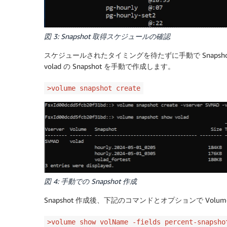
図 3: Snapshot 取得スケジュールの確認
スケジュールされたタイミングを待たずに手動で Snaps
volad の Snapshot を手動で作成します。
>volume snapshot create
図 4: 手動での Snapshot 作成
Snapshot 作成後、下記のコマンドとオプションで Vol
>volume show volName -fields percent-snapsho