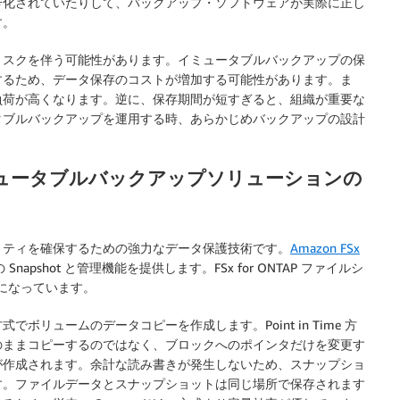
号化されていたりして、バックアップ・ソフトウェアが実際に正し
す。
リスクを伴う可能性があります。イミュータブルバックアップの保
するため、データ保存のコストが増加する可能性があります。ま
負荷が高くなります。逆に、保存期間が短すぎると、組織が重要な
タブルバックアップを運用する時、あらかじめバックアップの設計
NTAP イミュータブルバックアップソリューションの
リティを確保するための強力なデータ保護技術です。
Amazon FSx
napshot と管理機能を提供します。FSx for ONTAP ファイルシ
効になっています。
n Time 方式でボリュームのデータコピーを作成します。Point in Time 方
のままコピーするのではなく、ブロックへのポインタだけを変更す
が作成されます。余計な読み書きが発生しないため、スナップショ
す。ファイルデータとスナップショットは同じ場所で保存されます