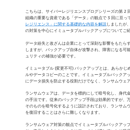
こちらは、サイバーレジリエンスブログシリーズの第 2
組織の重要な資産である「データ」の観点で 3 回に亘
レジリエンス」に関する基礎的な内容を解説
しましたが
の対策を中心にイミュータブルバックアップについてご
データ紛失と改ざんは企業にとって深刻な影響をもたら
しますが、バックアップ自体が攻撃され、障害になる可
ュリティの補強が必要です。
イミュータブル (変更不可) バックアップとは、あらか
ルやデータコピーのことです。イミュータブルバックア
にデータ損失を防止する役割だけでなく、ランサムウェ
ランサムウェアは、データを標的にして暗号化し、身代
の手法です。従来のバックアップ手段は効果的ですが、
そのものを暗号化するように設計されており、ランサム
を復旧することはさらに難しくなります。
ランサムウェア対策の観点でイミュータブルバックアッ