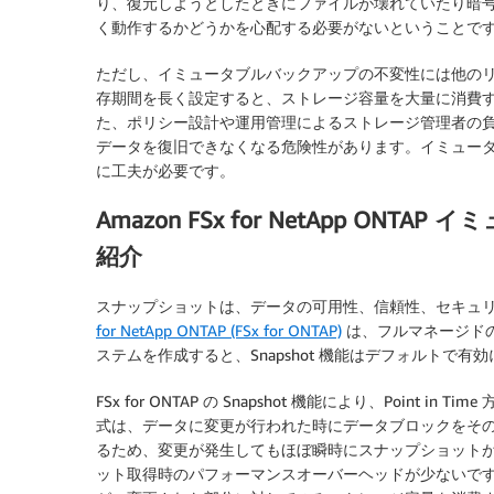
り、復元しようとしたときにファイルが壊れていたり暗
く動作するかどうかを心配する必要がないということで
ただし、イミュータブルバックアップの不変性には他の
存期間を長く設定すると、ストレージ容量を大量に消費
た、ポリシー設計や運用管理によるストレージ管理者の
データを復旧できなくなる危険性があります。イミュー
に工夫が必要です。
Amazon FSx for NetApp O
紹介
スナップショットは、データの可用性、信頼性、セキュ
for NetApp ONTAP (FSx for ONTAP)
は、フルマネージドの S
ステムを作成すると、Snapshot 機能はデフォルトで有
FSx for ONTAP の Snapshot 機能により、Point i
式は、データに変更が行われた時にデータブロックをそ
るため、変更が発生してもほぼ瞬時にスナップショット
ット取得時のパフォーマンスオーバーヘッドが少ないで