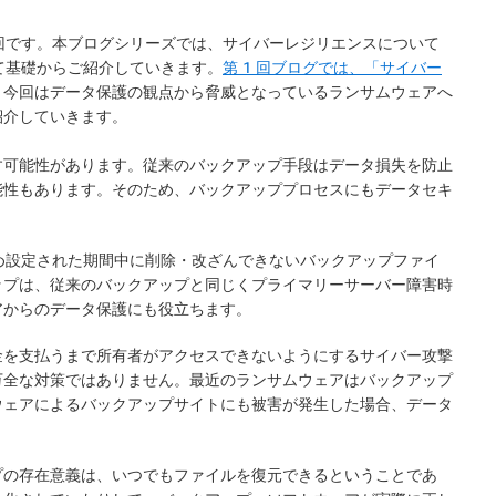
 回です。本ブログシリーズでは、サイバーレジリエンスについて
って基礎からご紹介していきます。
第 1 回ブログでは、「サイバー
、今回はデータ保護の観点から脅威となっているランサムウェアへ
紹介していきます。
す可能性があります。従来のバックアップ手段はデータ損失を防止
能性もあります。そのため、バックアッププロセスにもデータセキ
じめ設定された期間中に削除・改ざんできないバックアップファイ
ップは、従来のバックアップと同じくプライマリーサーバー障害時
アからのデータ保護にも役立ちます。
金を支払うまで所有者がアクセスできないようにするサイバー攻撃
万全な対策ではありません。最近のランサムウェアはバックアップ
ウェアによるバックアップサイトにも被害が発生した場合、データ
プの存在意義は、いつでもファイルを復元できるということであ