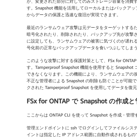
が、変更された部分に対してのみストレージ容量を消費するため
す。Snapshot 機能を活用してローカルまたはバッ
からデータの保護と迅速な復旧が実現できます。
最近のランサムウェア攻撃は元データをターゲットする
暗号化されたり、削除されたり、バックアップ先が攻撃
に設定しても、ランサムウェアの被害に気づくのが遅れ
号化前の正常なバックアップデータを食いつぶしてしま
このような攻撃に対する保護対策として、FSx for ONTAP 
す。Tamperproof Snapshot 機能を使用すると S
できなくなります。この機能により、ランサムウェアの
不正な管理者による Snapshot の削除も防ぐことが
クされた Tamperproof Snapshot を使用してデータを
FSx for ONTAP で Snapshot の作成
ここからは ONTAP CLI を使って Snapshot を作成
管理エンドポイントに ssh でログインしてファイルシステムの状
イントは指定した IP アドレス範囲に自動作成されるも