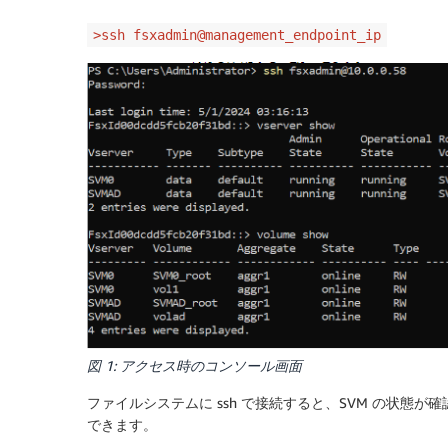
>ssh fsxadmin@management_endpoint_ip
図 1: アクセス時のコンソール画面
ファイルシステムに ssh で接続すると、SVM の状態が確認で
できます。