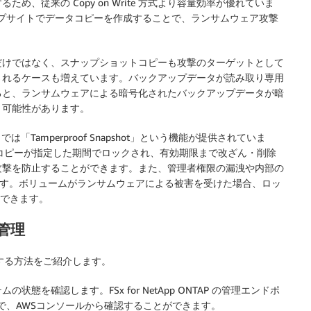
、従来の Copy on Write 方式より容量効率が優れていま
クアップサイトでデータコピーを作成することで、ランサムウェア攻撃
だけではなく、スナップショットコピーも攻撃のターゲットとして
されるケースも増えています。バックアップデータが読み取り専用
ると、ランサムウェアによる暗号化されたバックアップデータが暗
う可能性があります。
では「Tamperproof Snapshot」という機能が提供されていま
napshot コピーが指定した期間でロックされ、有効期限まで改ざん・削除
攻撃を防止することができます。また、管理者権限の漏洩や内部の
可能です。ボリュームがランサムウェアによる被害を受けた場合、ロッ
復元できます。
と管理
・管理する方法をご紹介します。
態を確認します。FSx for NetApp ONTAP の管理エンドポ
ので、AWSコンソールから確認することができます。