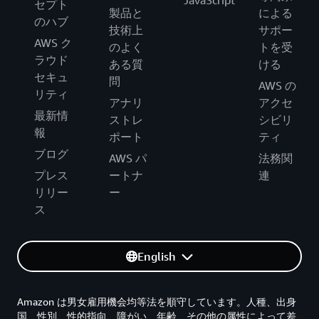
セプト
製品と
による
のハブ
技術上
サポー
AWS ク
のよく
トを受
ラウド
ある質
ける
セキュ
問
AWS の
リティ
アナリ
アクセ
最新情
ストレ
シビリ
報
ポート
ティ
ブログ
AWS パ
法務関
プレス
ートナ
連
リリー
ー
ス
English
Amazon は男女雇用機会均等法を順守しています。人種、出身
国、性別、性的指向、障がい、年齢、その他の属性によって差