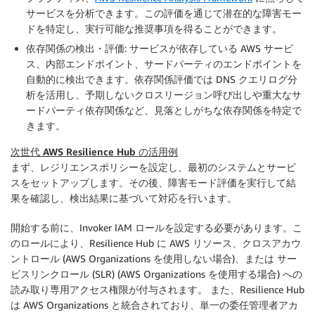
サービスを分析できます。この評価を通じて潜在的な障害モー
ドを特定し、実行可能な推奨事項を得ることができます。
依存関係の検出・評価
: サービスが依存している AWS サービ
ス、内部エンドポイント、サードパーティのエンドポイントを
自動的に検出できます。依存関係評価では DNS クエリログ分
析を活用し、予期しないクロスリージョン呼び出しや重大なサ
ードパーティ依存関係など、見落としがちな依存関係を特定で
きます。
次世代 AWS Resilience Hub の活用例
まず、レジリエンスポリシーを設定し、最初のシステムとサービ
スをセットアップします。その後、障害モード評価を実行して結
果を確認し、検出結果に基づいて対応を行います。
開始する前に、Invoker IAM ロールを設定する必要があります。こ
のロールにより、Resilience Hub に AWS リソース、クロスアカウ
ントロール (AWS Organizations を使用しない場合)、または サー
ビスリンクロール (SLR) (AWS Organizations を使用する場合) への
読み取り専用アクセス権限が付与されます。 また、Resilience Hub
は AWS Organizations と統合されており、単一の委任管理者アカ