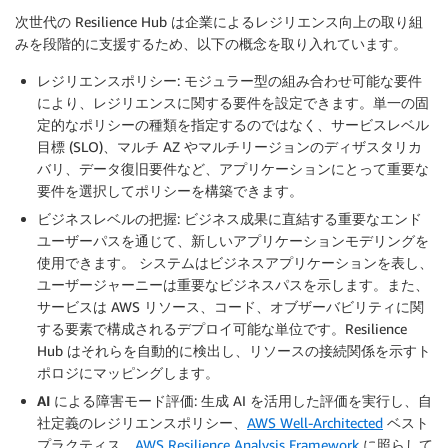
次世代の Resilience Hub は企業によるレジリエンス向上の取り組
みを段階的に支援するため、以下の概念を取り入れています。
レジリエンスポリシー
: モジュラー型の組み合わせ可能な要件
により、レジリエンスに関する要件を設定できます。単一の固
定的なポリシーの種類を指定するのではなく、サービスレベル
目標 (SLO)、マルチ AZ やマルチリージョンのディザスタリカ
バリ、データ復旧要件など、アプリケーションにとって重要な
要件を選択してポリシーを構築できます。
ビジネスレベルの把握
: ビジネス成果に直結する重要なエンド
ユーザーパスを通じて、新しいアプリケーションモデリングを
使用できます。 システムはビジネスアプリケーションを表し、
ユーザージャーニーは重要なビジネスパスを示します。また、
サービスは AWS リソース、コード、オブザーバビリティに関
する要素で構成されるデプロイ可能な単位です。Resilience
Hub はそれらを自動的に検出し、リソースの接続関係を示すト
ポロジにマッピングします。
AI による障害モード評価
: 生成 AI を活用した評価を実行し、自
社定義のレジリエンスポリシー、
AWS Well-Architected
ベスト
プラクティス、
AWS Resilience Analysis Framework
に照らして