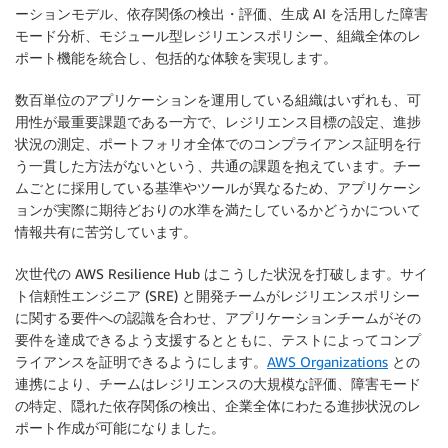
ーションモデル、依存関係の検出・評価、生成 AI を活用した障害
モード分析、モジュール型レジリエンスポリシー、組織全体のレ
ポート機能を統合し、包括的な体験を実現します。
数百単位のアプリケーションを運用している組織はいずれも、可
用性が最重要課題である一方で、レジリエンス目標の設定、進捗
状況の測定、ポートフォリオ全体でのコンプライアンス証明を行
う一貫した方法がないという、共通の課題を抱えています。チー
ムごとに採用している基準やツールが異なるため、アプリケーシ
ョンが実際に期待どおりの水準を満たしているかどうかについて
情報共有に苦労しています。
次世代の AWS Resilience Hub はこうした状況を打破します。サイ
ト信頼性エンジニア (SRE) と開発チームがレジリエンスポリシー
に関する要件への認識を合わせ、アプリケーションチームがその
要件を達成できるよう支援するとともに、テストによってコンプ
ライアンスを証明できるようにします。
AWS Organizations
との
連携により、チームはレジリエンスの大規模な評価、障害モード
の特定、隠れた依存関係の検出、企業全体にわたる進捗状況のレ
ポート作成が可能になりました。