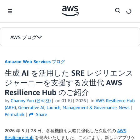
Skip to Main Content
AWS ブログ
ホーム
Amazon Web Services ブログ
生成 AI を活用した SRE レジリエンス
カテゴリ
ジャーニーを支援する次世代 AWS
エディション
Resilience Hub のご紹介
by
Channy Yun (윤석찬)
on
01 6月 2026
in
AWS Resilience Hub
(ARH)
,
Generative AI
,
Launch
,
Management & Governance
,
News
Permalink
Share
2026 年 5 月 28 日、各種機能を大幅に強化した次世代の
AWS
Resilience Hub
を発表いたしました。これにより、新しいアプリケ