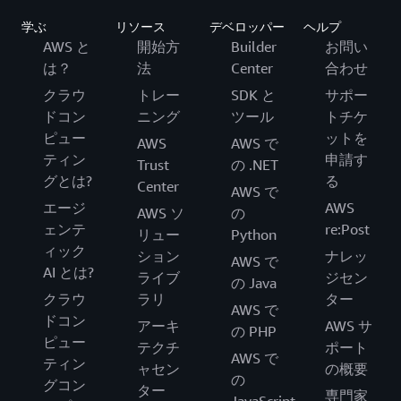
学ぶ
リソース
デベロッパー
ヘルプ
AWS と
開始方
Builder
お問い
は？
法
Center
合わせ
クラウ
トレー
SDK と
サポー
ドコン
ニング
ツール
トチケ
ピュー
ットを
AWS
AWS で
ティン
申請す
Trust
の .NET
グとは?
る
Center
AWS で
エージ
AWS
AWS ソ
の
ェンテ
re:Post
リュー
Python
ィック
ション
ナレッ
AWS で
AI とは?
ライブ
ジセン
の Java
クラウ
ラリ
ター
AWS で
ドコン
アーキ
AWS サ
の PHP
ピュー
テクチ
ポート
AWS で
ティン
ャセン
の概要
の
グコン
ター
専門家
JavaScript