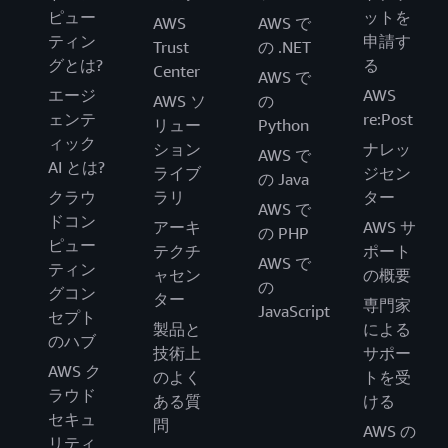
ピュー
ットを
AWS
AWS で
ティン
申請す
Trust
の .NET
グとは?
る
Center
AWS で
エージ
AWS
AWS ソ
の
ェンテ
re:Post
リュー
Python
ィック
ション
ナレッ
AWS で
AI とは?
ライブ
ジセン
の Java
クラウ
ラリ
ター
AWS で
ドコン
アーキ
AWS サ
の PHP
ピュー
テクチ
ポート
AWS で
ティン
ャセン
の概要
の
グコン
ター
専門家
JavaScript
セプト
製品と
による
のハブ
技術上
サポー
AWS ク
のよく
トを受
ラウド
ある質
ける
セキュ
問
AWS の
リティ