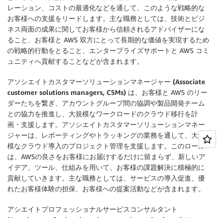
レーション、コストの最適化などを通して、このような戦略的な
お客様への支援をリードします。主な職務としては、技術とビジ
ネス両面の成果に関してお客様から信頼されるアドバイザーにな
ること、お客様と AWS 双方にとって長期的な価値を実現するため
の戦略的行動をとること、エンタープライズサポートと AWS コミ
ュニティへ貢献することなどが含まれます。
アソシエイトカスタマーソリューションマネージャー (Associate
customer solutions managers, CSMs)
は、お客様と AWS のリー
ダーたちを繋ぎ、アカウントグループ間の協調や製品開発チーム
との協力を推進し、大規模なワークロードのクラウド移行を計
画・支援します。アソシエイトカスタマーソリューションマネー
ジャーは、レポーティングやトラッキングの業務を通して、大規
模なクラウド導入のプロジェクト管理を支援します。このロール
は、AWSの良さをお客様にお届けするだけに留まらず、新しいア
イデア、ツール、仕組みを用いて、お客様の課題解決に積極的に
貢献していきます。主な職務としては、サービスの導入促進、優
れたお客様体験の担保、お客様への提案活動などが含まれます。
アシエイトプロフェッショナルサービスコンサルタント