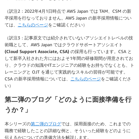
（訳注2：2022年4月1日時点で AWS Japan では TAM、CSM の新
卒採用を行なっておりません。AWS Japan の新卒採用情報につい
ては、
こちらのページ
をご確認ください）
（訳注3：記事原文では紹介されていないアソシエイトレベルの技
術職として、AWS Japan では
クラウドサポートアソシエイト
(Cloud Support Associate, CSA)
の採用も行っています。CSA と
して新卒入社された方にはおよそ1年間の研修期間が用意されてお
り、クラウドの知識やITエンジニアの経験をお持ちでなくとも、ト
レーニングと OJT を通じて実践的なスキルの習得が可能です。
CSA の新卒採用情報については、
こちらのページ
をご確認くださ
い）
第二弾のブログ「どのように面接準備を行
うか？」
本シリーズの
第二弾のブログ
では、採用面接のため、これまでの
職務で経験したことの詳細な例と、そういった経験をどのように
伝えるかについての準備方法を解説します。