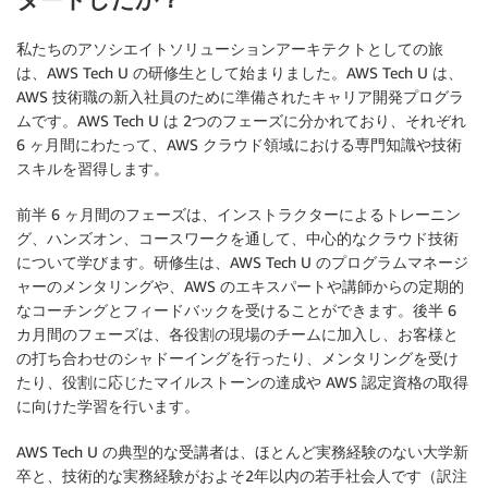
私たちのアソシエイトソリューションアーキテクトとしての旅
は、AWS Tech U の研修生として始まりました。AWS Tech U は、
AWS 技術職の新入社員のために準備されたキャリア開発プログラ
ムです。AWS Tech U は 2つのフェーズに分かれており、それぞれ
6 ヶ月間にわたって、AWS クラウド領域における専門知識や技術
スキルを習得します。
前半 6 ヶ月間のフェーズは、インストラクターによるトレーニン
グ、ハンズオン、コースワークを通して、中心的なクラウド技術
について学びます。研修生は、AWS Tech U のプログラムマネージ
ャーのメンタリングや、AWS のエキスパートや講師からの定期的
なコーチングとフィードバックを受けることができます。後半 6
カ月間のフェーズは、各役割の現場のチームに加入し、お客様と
の打ち合わせのシャドーイングを行ったり、メンタリングを受け
たり、役割に応じたマイルストーンの達成や AWS 認定資格の取得
に向けた学習を行います。
AWS Tech U の典型的な受講者は、ほとんど実務経験のない大学新
卒と、技術的な実務経験がおよそ2年以内の若手社会人です（訳注