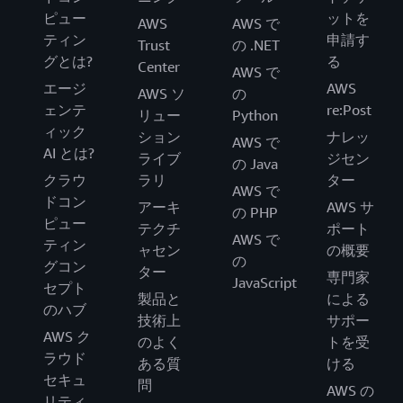
ピュー
ットを
AWS
AWS で
ティン
申請す
Trust
の .NET
グとは?
る
Center
AWS で
エージ
AWS
AWS ソ
の
ェンテ
re:Post
リュー
Python
ィック
ション
ナレッ
AWS で
AI とは?
ライブ
ジセン
の Java
クラウ
ラリ
ター
AWS で
ドコン
アーキ
AWS サ
の PHP
ピュー
テクチ
ポート
AWS で
ティン
ャセン
の概要
の
グコン
ター
専門家
JavaScript
セプト
製品と
による
のハブ
技術上
サポー
AWS ク
のよく
トを受
ラウド
ある質
ける
セキュ
問
AWS の
リティ