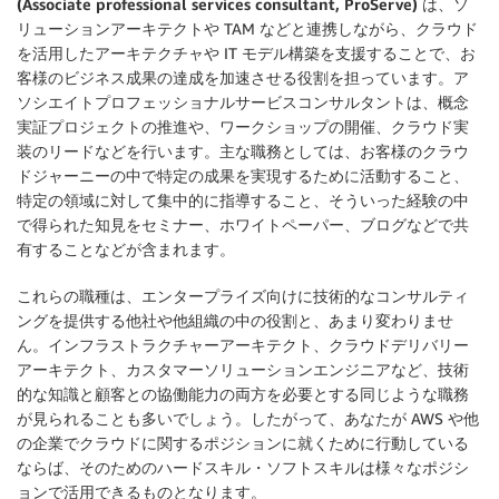
(Associate professional services consultant, ProServe)
は、ソ
リューションアーキテクトや TAM などと連携しながら、クラウド
を活用したアーキテクチャや IT モデル構築を支援することで、お
客様のビジネス成果の達成を加速させる役割を担っています。ア
ソシエイトプロフェッショナルサービスコンサルタントは、概念
実証プロジェクトの推進や、ワークショップの開催、クラウド実
装のリードなどを行います。主な職務としては、お客様のクラウ
ドジャーニーの中で特定の成果を実現するために活動すること、
特定の領域に対して集中的に指導すること、そういった経験の中
で得られた知見をセミナー、ホワイトペーパー、ブログなどで共
有することなどが含まれます。
これらの職種は、エンタープライズ向けに技術的なコンサルティ
ングを提供する他社や他組織の中の役割と、あまり変わりませ
ん。インフラストラクチャーアーキテクト、クラウドデリバリー
アーキテクト、カスタマーソリューションエンジニアなど、技術
的な知識と顧客との協働能力の両方を必要とする同じような職務
が見られることも多いでしょう。したがって、あなたが AWS や他
の企業でクラウドに関するポジションに就くために行動している
ならば、そのためのハードスキル・ソフトスキルは様々なポジシ
ョンで活用できるものとなります。