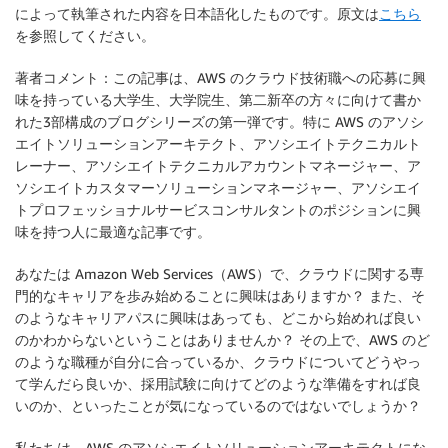
によって執筆された内容を日本語化したものです。原文は
こちら
を参照してください。
著者コメント：この記事は、AWS のクラウド技術職への応募に興
味を持っている大学生、大学院生、第二新卒の方々に向けて書か
れた3部構成のブログシリーズの第一弾です。特に AWS のアソシ
エイトソリューションアーキテクト、アソシエイトテクニカルト
レーナー、アソシエイトテクニカルアカウントマネージャー、ア
ソシエイトカスタマーソリューションマネージャー、アソシエイ
トプロフェッショナルサービスコンサルタントのポジションに興
味を持つ人に最適な記事です。
あなたは Amazon Web Services（AWS）で、クラウドに関する専
門的なキャリアを歩み始めることに興味はありますか？ また、そ
のようなキャリアパスに興味はあっても、どこから始めれば良い
のかわからないということはありませんか？ その上で、AWS のど
のような職種が自分に合っているか、クラウドについてどうやっ
て学んだら良いか、採用試験に向けてどのような準備をすれば良
いのか、といったことが気になっているのではないでしょうか？
私たちは、AWS のアソシエイトソリューションアーキテクトにな