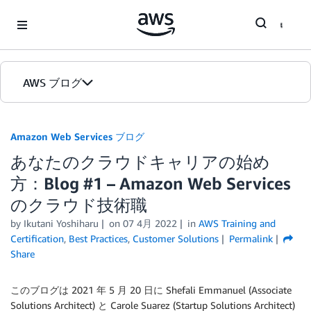
Skip to Main Content
AWS ブログ
ホーム
Amazon Web Services ブログ
あなたのクラウドキャリアの始め
カテゴリ
方：Blog #1 – Amazon Web Services
エディション
のクラウド技術職
by
Ikutani Yoshiharu
on
07 4月 2022
in
AWS Training and
Certification
,
Best Practices
,
Customer Solutions
Permalink
Share
このブログは 2021 年 5 月 20 日に Shefali Emmanuel (Associate
Solutions Architect) と Carole Suarez (Startup Solutions Architect)