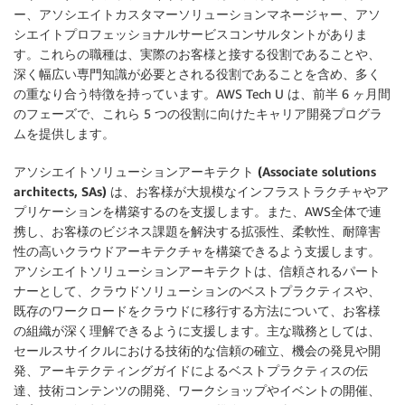
ー、アソシエイトカスタマーソリューションマネージャー、アソ
シエイトプロフェッショナルサービスコンサルタントがありま
す。これらの職種は、実際のお客様と接する役割であることや、
深く幅広い専門知識が必要とされる役割であることを含め、多く
の重なり合う特徴を持っています。AWS Tech U は、前半 6 ヶ月間
のフェーズで、これら 5 つの役割に向けたキャリア開発プログラ
ムを提供します。
アソシエイトソリューションアーキテクト (Associate solutions
architects, SAs)
は、お客様が大規模なインフラストラクチャやア
プリケーションを構築するのを支援します。また、AWS全体で連
携し、お客様のビジネス課題を解決する拡張性、柔軟性、耐障害
性の高いクラウドアーキテクチャを構築できるよう支援します。
アソシエイトソリューションアーキテクトは、信頼されるパート
ナーとして、クラウドソリューションのベストプラクティスや、
既存のワークロードをクラウドに移行する方法について、お客様
の組織が深く理解できるように支援します。主な職務としては、
セールスサイクルにおける技術的な信頼の確立、機会の発見や開
発、アーキテクティングガイドによるベストプラクティスの伝
達、技術コンテンツの開発、ワークショップやイベントの開催、