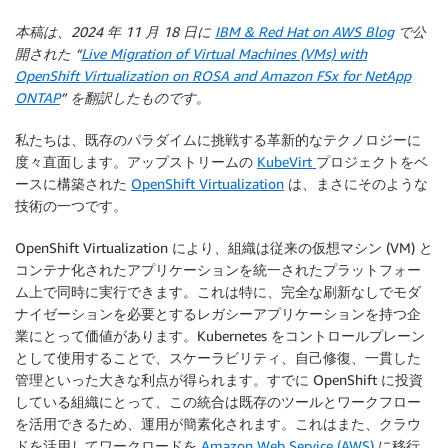
本稿は、2024 年 11 月 18 日に
IBM & Red Hat on AWS Blog
で公
開された “
Live Migration of Virtual Machines (VMs) with
OpenShift Virtualization on ROSA and Amazon FSx for NetApp
ONTAP
” を翻訳したものです。
私たちは、既存のパラダイムに挑戦する革新的なテクノロジーに
度々直面します。アップストリームの
KubeVirt
プロジェクトをベ
ースに構築された
OpenShift Virtualization
は、まさにそのような
技術の一つです。
OpenShift Virtualization により、組織は従来の仮想マシン (VM) と
コンテナ化されたアプリケーションを統一されたプラットフォー
ム上で同時に実行できます。これは特に、完全な刷新なしでモダ
ナイゼーションを必要とするレガシーアプリケーションを持つ企
業にとって価値があります。Kubernetes をコントロールプレーン
として使用することで、スケーラビリティ、自己修復、一貫した
管理といった大きな利点が得られます。すでに OpenShift に投資
している組織にとって、この統合は既存のツールとワークフロー
を活用できるため、運用が簡素化されます。これはまた、クラウ
ドを活用してワークロードを
Amazon Web Service (AWS)
に移行