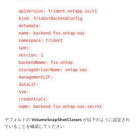
apiVersion: trident.netapp.io/v1
kind: TridentBackendConfig
metadata:
name: backend-fsx-ontap-nas
namespace: trident
spec:
version: 1
backendName: fsx-ontap
storageDriverName: ontap-nas
managementLIF:
dataLIF:
svm:
credentials:
name: backend-fsx-ontap-nas-secret
デフォルトの VolumeSnapShotClasses が以下のように設定され
ていることを確認してください