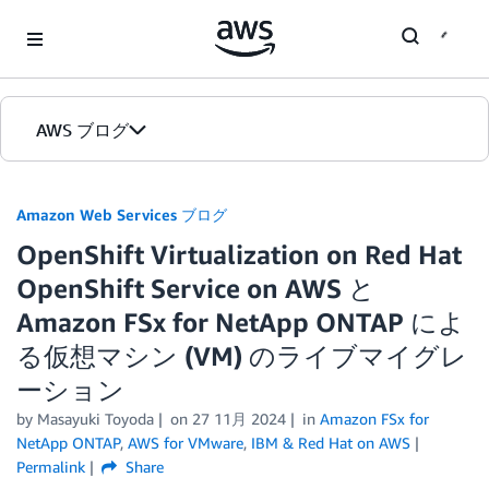
Skip to Main Content
AWS ブログ
ホーム
Amazon Web Services ブログ
OpenShift Virtualization on Red Hat
カテゴリ
OpenShift Service on AWS と
エディション
Amazon FSx for NetApp ONTAP によ
る仮想マシン (VM) のライブマイグレ
ーション
by
Masayuki Toyoda
on
27 11月 2024
in
Amazon FSx for
NetApp ONTAP
,
AWS for VMware
,
IBM & Red Hat on AWS
Permalink
Share