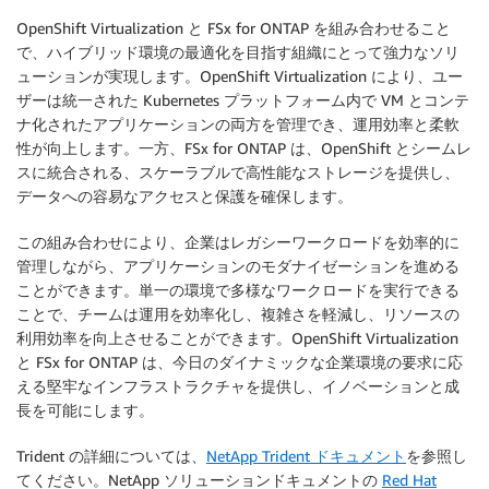
OpenShift Virtualization と FSx for ONTAP を組み合わせること
で、ハイブリッド環境の最適化を目指す組織にとって強力なソリ
ューションが実現します。OpenShift Virtualization により、ユー
ザーは統一された Kubernetes プラットフォーム内で VM とコンテ
ナ化されたアプリケーションの両方を管理でき、運用効率と柔軟
性が向上します。一方、FSx for ONTAP は、OpenShift とシームレ
スに統合される、スケーラブルで高性能なストレージを提供し、
データへの容易なアクセスと保護を確保します。
この組み合わせにより、企業はレガシーワークロードを効率的に
管理しながら、アプリケーションのモダナイゼーションを進める
ことができます。単一の環境で多様なワークロードを実行できる
ことで、チームは運用を効率化し、複雑さを軽減し、リソースの
利用効率を向上させることができます。OpenShift Virtualization
と FSx for ONTAP は、今日のダイナミックな企業環境の要求に応
える堅牢なインフラストラクチャを提供し、イノベーションと成
長を可能にします。
Trident の詳細については、
NetApp Trident ドキュメント
を参照し
てください。NetApp ソリューションドキュメントの
Red Hat