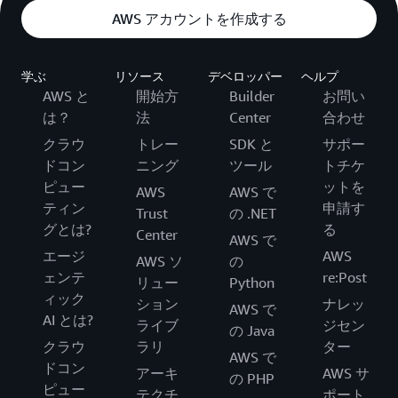
AWS アカウントを作成する
学ぶ
リソース
デベロッパー
ヘルプ
AWS と
開始方
Builder
お問い
は？
法
Center
合わせ
クラウ
トレー
SDK と
サポー
ドコン
ニング
ツール
トチケ
ピュー
ットを
AWS
AWS で
ティン
申請す
Trust
の .NET
グとは?
る
Center
AWS で
エージ
AWS
AWS ソ
の
ェンテ
re:Post
リュー
Python
ィック
ション
ナレッ
AWS で
AI とは?
ライブ
ジセン
の Java
クラウ
ラリ
ター
AWS で
ドコン
アーキ
AWS サ
の PHP
ピュー
テクチ
ポート