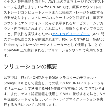
クセスと管理機能を備えた、AWS 上のフルマネージドの共有スト
レージを提供します。FSx for ONTAP では、顧客アカウント内に
ストレージコンピュートノードまたは接続ストレージを追加する
必要があります。ストレージのスケーリングと回復性は、顧客ア
カウントにエンドポイントのみが表示されるサービスチームアカ
ウント内で実現されます。これにより、基盤となるインフラコス
トと、回復性を実現するための
アベイラビリティゾーン
（AZ）間
のデータ転送コストが削減されます。FSx for ONTAP は、NetApp
Trident をストレージオーケストレーターとして使用することで、
OpenShift 上で実行されるアプリケーションや VM で利用できま
す。
ソリューションの概要
以下では、FSx for ONTAP を ROSA クラスターのデフォルト
StorageClass として設定し、その後 FSx for ONTAP ストレージを
ボリュームとして利用するVMを作成する方法について見ていきま
す。また、ゲスト認証情報を使用して VM に接続する方法と、VM
を現在のノードから新しいノードへライブマイグレーションを実
行する方法についても説明します。