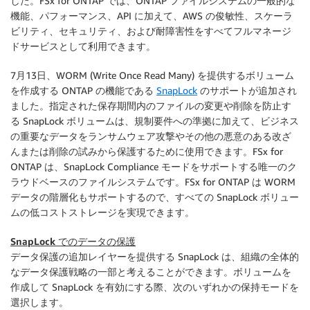
した。FSx for ONTAP では、ONTAP ファイルシステムの一般的な
機能、パフォーマンス、API に加えて、AWS の俊敏性、スケーラ
ビリティ、セキュリティ、および耐障害性をすべてフルマネージ
ドサービスとして利用できます。
7月13日、WORM (Write Once Read Many) を提供するボリューム
を作成する ONTAP の機能である
SnapLock
のサポートが追加され
ました。指定された保存期間内のファイルの変更や削除を防止す
る SnapLock ボリュームは、規制要件への準拠に加えて、ビジネス
の重要なデータをランサムウェア攻撃やその他の悪意のある改ざ
んまたは削除の試みから保護するために使用できます。FSx for
ONTAP は、SnapLock Compliance モードをサポートする唯一のク
ラウドベースのファイルシステムです。FSx for ONTAP は WORM
データの階層化もサポートするので、すべての SnapLock ボリュー
ムの低コストストレージを実現できます。
SnapLock でのデータの保護
データ保護の追加レイヤーを提供する SnapLock は、組織の全体的
なデータ保護戦略の一部と考えることができます。ボリュームを
作成して SnapLock を有効にする際、次のいずれかの保持モードを
選択します。