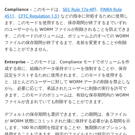
Compliance
– このモードは、
SEC Rule 17a-4(f)
、
FINRA Rule
4511
、
CFTC Regulation 1.31
などの指令に対処するために使用し
ます。このモードを使用すると、保存期間が終了するまでいずれ
のユーザーからも WORM ファイルが削除されることを防止できま
す。このモードのボリュームは、ボリューム上のすべての WORM
ファイルの保存期間が終了するまで、名前を変更することや削除
することができません。
Enterprise
– このモードは、Compliance モードでボリュームを作
成する前に、組織のデータ保持ポリシーを強制することや、保存
設定をテストするために使用されます。このモードを使用する
と、ほとんどのユーザーに対して WORM データの削除を禁止しな
がら、必要に応じて、承認されたユーザーに削除の実行を許可で
きます。このモードのボリュームは、有効な保存期間内の WORM
ファイルが含まれていても削除することができます。
デフォルトの保存期間も選択できます。この期間は、各ファイル
が WORM 状態にコミットされた後に保持する必要がある期間を示
します。100 年の期間を指定することや、無期限のオプションも
使用することもできます。特定のファイルまたは特定のファイル