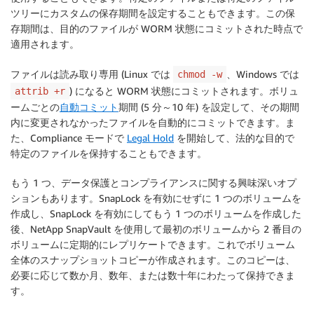
ツリーにカスタムの保存期間を設定することもできます。この保
存期間は、目的のファイルが WORM 状態にコミットされた時点で
適用されます。
ファイルは読み取り専用 (Linux では
、Windows では
chmod -w
) になると WORM 状態にコミットされます。ボリュ
attrib +r
ームごとの
自動コミット
期間 (5 分～10 年) を設定して、その期間
内に変更されなかったファイルを自動的にコミットできます。ま
た、Compliance モードで
Legal Hold
を開始して、法的な目的で
特定のファイルを保持することもできます。
もう 1 つ、データ保護とコンプライアンスに関する興味深いオプ
ションもあります。SnapLock を有効にせずに 1 つのボリュームを
作成し、SnapLock を有効にしてもう 1 つのボリュームを作成した
後、NetApp SnapVault を使用して最初のボリュームから 2 番目の
ボリュームに定期的にレプリケートできます。これでボリューム
全体のスナップショットコピーが作成されます。このコピーは、
必要に応じて数か月、数年、または数十年にわたって保持できま
す。