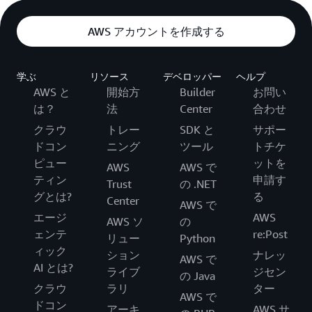
AWS アカウントを作成する
学ぶ
リソース
デベロッパー
ヘルプ
AWS と
開始方
Builder
お問い
は？
法
Center
合わせ
クラウ
トレー
SDK と
サポー
ドコン
ニング
ツール
トチケ
ピュー
ットを
AWS
AWS で
ティン
申請す
Trust
の .NET
グとは?
る
Center
AWS で
エージ
AWS
AWS ソ
の
ェンテ
re:Post
リュー
Python
ィック
ション
ナレッ
AWS で
AI とは?
ライブ
ジセン
の Java
クラウ
ラリ
ター
AWS で
ドコン
アーキ
AWS サ