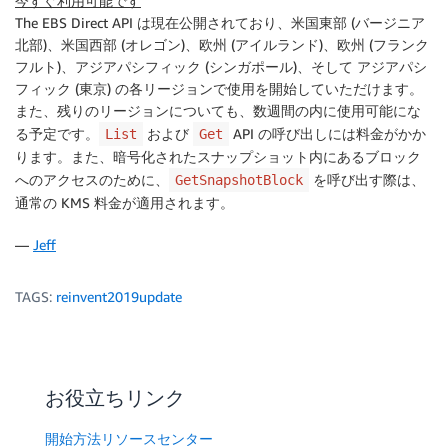
今すぐ利用可能です
The EBS Direct API は現在公開されており、
米国東部 (バージニア
北部)
、
米国西部 (オレゴン)
、
欧州 (アイルランド)
、
欧州 (フランク
フルト)
、
アジアパシフィック (シンガポール)
、そして
アジアパシ
フィック (東京)
の各リージョンで使用を開始していただけます。
また、残りのリージョンについても、数週間の内に使用可能にな
る予定です。
および
API の呼び出しには料金がかか
List
Get
ります。また、暗号化されたスナップショット内にあるブロック
へのアクセスのために、
を呼び出す際は、
GetSnapshotBlock
通常の KMS 料金が適用されます。
—
Jeff
TAGS:
reinvent2019update
お役立ちリンク
開始方法リソースセンター