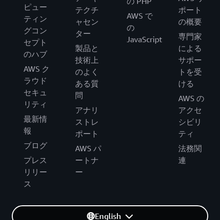
の PHP
ピュー
テクチ
ポート
AWS で
ティン
ャセン
の概要
の
グコン
ター
専門家
JavaScript
セプト
製品と
による
のハブ
技術上
サポー
AWS ク
のよく
トを受
ラウド
ある質
ける
セキュ
問
AWS の
リティ
アナリ
アクセ
最新情
ストレ
シビリ
報
ポート
ティ
ブログ
AWS パ
法務関
プレス
ートナ
連
リリー
ー
ス
English