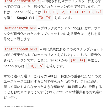
– 指定されたスナップショットにあるす
ListSnapshotBlocks
べてのブロックを、暗号化されたトークンの形で特定します。こ
れは、
Snap1
に関しては
[T0、T1、T2、T3、T4、T5、T6、T7]
を返し、
Snap2
では
を返します。
[T0、T4]
– ブロックのコンテンツを返します。ブロ
GetSnapshotBlock
ックが暗号化されたスナップショット内にある場合は、それを復
号化して返します。
– 同じ系統にある 2 つのスナップショット
ListChangedBlocks
の間で変更があるブロックのリストを返します。これも、暗号化
されたトークンです。これは、
Snap2
から
を返し、
[T0、T4]
Snap3
からは
を返します。
[T0,、T5]
すでに述べた通り、これらの API は、特別かつ重要なただ 1 つの
ユースケースに対応する目的で作られたものです。これに続き、
新しく思いもよらなかったような機能が、48 時間以内に登場する
こともお約束できそうです (それらについての情報共有もお気楽に
どうぞ) 。