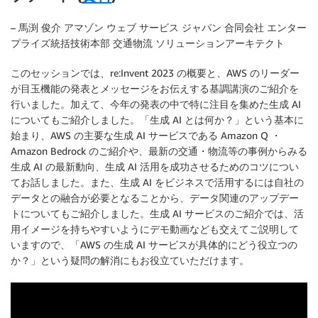
– 馬渕 俊介 アマゾン ウェブ サービス ジャパン 合同会社 エンター
プライズ統括技術本部 交通物流 ソリューションアーキテクト
このセッションでは、re:Invent 2023 の概要と、AWS のリーダー
が目玉機能の発表とメッセージをお伝えする基調講演のご紹介を
行いました。加えて、今年の発表の中で特に注目を集めた生成 AI
についてもご紹介しました。「生成 AI とは何か？」という基本に
始まり、AWS の主要な生成 AI サービスである Amazon Q ・
Amazon Bedrock のご紹介や、最新の交通・物流等の事例からみる
生成 AI の最新動向、生成 AI 活用を成功させるためのコツについ
てお話しました。また、生成 AI をビジネスで活用するには自社の
データとの融合が必要となることから、データ関連のアップデー
トについてもご紹介しました。生成 AI サービスのご紹介では、活
用イメージを持ちやすいようにデモ動画なども交えてご説明して
いますので、「AWS の生成 AI サービスが具体的にどう役立つの
か？」という疑問の解消にもお役立ていただけます。