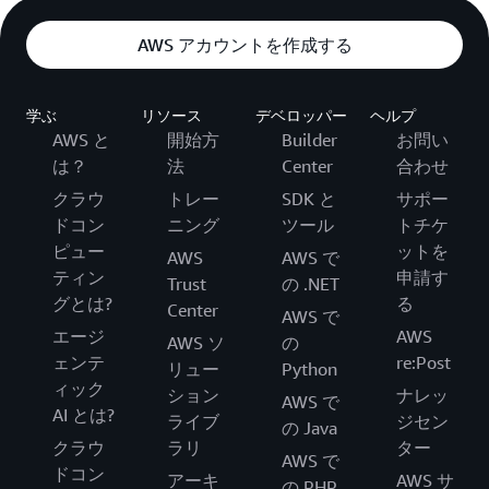
AWS アカウントを作成する
学ぶ
リソース
デベロッパー
ヘルプ
AWS と
開始方
Builder
お問い
は？
法
Center
合わせ
クラウ
トレー
SDK と
サポー
ドコン
ニング
ツール
トチケ
ピュー
ットを
AWS
AWS で
ティン
申請す
Trust
の .NET
グとは?
る
Center
AWS で
エージ
AWS
AWS ソ
の
ェンテ
re:Post
リュー
Python
ィック
ション
ナレッ
AWS で
AI とは?
ライブ
ジセン
の Java
クラウ
ラリ
ター
AWS で
ドコン
アーキ
AWS サ
の PHP