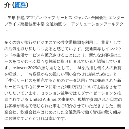
介 (
資料
)
– 矢形 拓也 アマゾン ウェブ サービス ジャパン 合同会社 エンター
プライズ統括技術本部 交通物流 シニアソリューションアーキテク
ト
多くの方が旅行やビジネスで公共交通機関を利用し、業界として
の活気を取り戻しつつあると感じています。交通業界もインバウ
ンドや生活サービスを拡充させることにより、新たなお客様のニ
ーズをつかむべく様々な施策に取り組まれていると認識していま
す。re:Invent2023の振り返りとして、「AIを活用し働く人の負荷
を軽減」、「お客様からの難しい問い合わせに挑むために」と
「生活サービスを拡充するためのデータ活用」では発表された新
サービスを中心にテーマに沿った利用方法についてお話をさせて
いただいています。セッション後半ではモダナイゼーションを推
進されている United Airlines の事例や、現地で参加された日本の
お客様が現地で感じられた事をご紹介させていただきました。航
空会社、鉄道会社をはじめとした交通業界で働く皆様の取り組み
にお役立ていただければ幸いです。