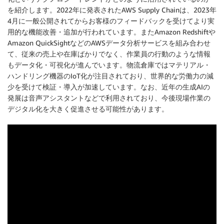
を紹介します。2022年に発表されたAWS Supply Chainは、2023年
4月に一般公開されてからお客様のフィードバックを受けてより実
用的な機能改善・追加が行われています。またAmazon Redshiftや
Amazon QuickSightなどのAWSデータ分析サービスを組み合わせ
て、従来の売上や在庫ばかりでなく、作業員の行動のような情報
もデータ化・可視化が進んでいます。物流倉庫ではマテリアル・
ハンドリング機器のIoT化が注目されており、世界的な労働力の減
少を受けて検証・導入が加速しています。なお、近年の生成AIの
発展は音声アシスタントなどで利用されており、今後現場作業の
デジタル化を大きく促進させる可能性があります。