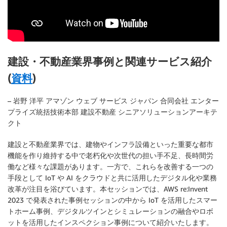
建設・不動産業界事例と関連サービス紹介
(
資料
)
– 岩野 洋平 アマゾン ウェブ サービス ジャパン 合同会社 エンター
プライズ統括技術本部 建設不動産 シニアソリューションアーキテ
クト
建設と不動産業界では、建物やインフラ設備といった重要な都市
機能を作り維持する中で老朽化や次世代の担い手不足、長時間労
働など様々な課題があります。一方で、これらを改善する一つの
手段として IoT や AI をクラウドと共に活用したデジタル化や業務
改革が注目を浴びています。本セッションでは、AWS re:Invent
2023 で発表された事例セッションの中から IoT を活用したスマー
トホーム事例、デジタルツインとシミュレーションの融合やロボ
ットを活用したインスペクション事例について紹介いたします。