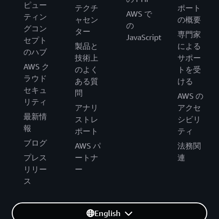
ピュー
テクチ
ポート
AWS で
ティン
ャセン
の概要
の
グコン
ター
専門家
JavaScript
セプト
製品と
による
のハブ
技術上
サポー
AWS ク
のよく
トを受
ラウド
ある質
ける
セキュ
問
AWS の
リティ
アナリ
アクセ
最新情
ストレ
シビリ
報
ポート
ティ
ブログ
AWS パ
法務関
プレス
ートナ
連
リリー
ー
ス
English