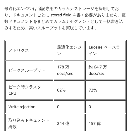
最適化エンジンは追記専用のカラムナストレージを採用してお
り、ドキュメントごとに stored field を書く必要がありません。複
数ドキュメントをまとめてカラムナセグメントとして一括書き込
みするため、高いスループットを実現しています。
最適化エンジ
Lucene ベースラ
メトリクス
ン
イン
178 万
約 64.7 万
ピークスループット
docs/sec
docs/sec
ピーク時クラスタ
62%
72%
CPU
Write rejection
0
0
取り込みドキュメント
244 億
157 億
総数