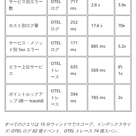
サービス別エラー
OTEL
717
2.8 s
3.9x
数
ログ
ms
OTEL
252
ホスト別ログ量
17.6 s
70x
ログ
ms
サービス・メソッ
OTEL
171
885 ms
5.2x
ド別 5xx エラー
ログ
ms
OTEL
エラー上位サービ
635
約
トレ
569 ms
ス
ms
1x
ース
OTEL
ポイントルックア
394
トレ
783 ms
2x
ップ (単一 traceId)
ms
ース
すべてのクエリは 15 分ウィンドウでスコープ。インデックスサイ
ズ: OTEL ログ 82 億イベント、OTEL トレース 74 億スパン。