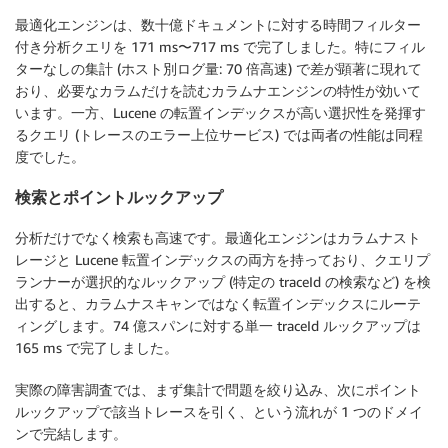
最適化エンジンは、数十億ドキュメントに対する時間フィルター
付き分析クエリを 171 ms〜717 ms で完了しました。特にフィル
ターなしの集計 (ホスト別ログ量: 70 倍高速) で差が顕著に現れて
おり、必要なカラムだけを読むカラムナエンジンの特性が効いて
います。一方、Lucene の転置インデックスが高い選択性を発揮す
るクエリ (トレースのエラー上位サービス) では両者の性能は同程
度でした。
検索とポイントルックアップ
分析だけでなく検索も高速です。最適化エンジンはカラムナスト
レージと Lucene 転置インデックスの両方を持っており、クエリプ
ランナーが選択的なルックアップ (特定の traceId の検索など) を検
出すると、カラムナスキャンではなく転置インデックスにルーテ
ィングします。74 億スパンに対する単一 traceId ルックアップは
165 ms で完了しました。
実際の障害調査では、まず集計で問題を絞り込み、次にポイント
ルックアップで該当トレースを引く、という流れが 1 つのドメイ
ンで完結します。