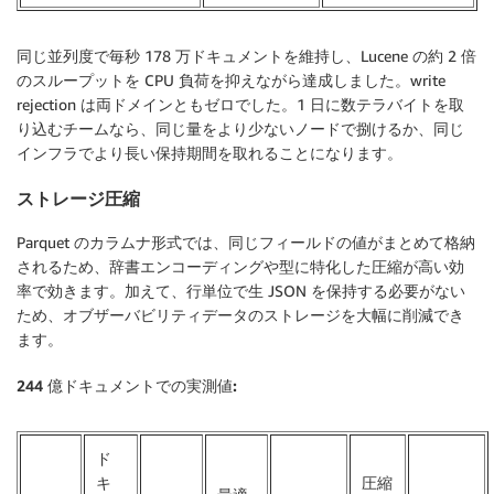
同じ並列度で毎秒 178 万ドキュメントを維持し、Lucene の約 2 倍
のスループットを CPU 負荷を抑えながら達成しました。write
rejection は両ドメインともゼロでした。1 日に数テラバイトを取
り込むチームなら、同じ量をより少ないノードで捌けるか、同じ
インフラでより長い保持期間を取れることになります。
ストレージ圧縮
Parquet のカラムナ形式では、同じフィールドの値がまとめて格納
されるため、辞書エンコーディングや型に特化した圧縮が高い効
率で効きます。加えて、行単位で生 JSON を保持する必要がない
ため、オブザーバビリティデータのストレージを大幅に削減でき
ます。
244 億ドキュメントでの実測値:
ド
キ
圧縮