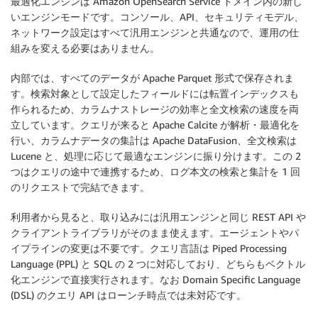
最適化エンジンは Amazon OpenSearch Service ドメイン内の新し
いエンジンモードです。コンソール、API、セキュリティモデル、
ネットワーク設定はすべて汎用エンジンと共通なので、運用の仕
組みを変える必要はありません。
内部では、すべてのデータが Apache Parquet 形式で保存されま
す。検索対象として設定したフィールドには転置インデックスも
作られるため、カラムナストレージの効率と全文検索の速度を両
立しています。クエリが来ると Apache Calcite が解析・最適化を
行い、カラムナデータの集計は Apache DataFusion、全文検索は
Lucene と、処理に応じて最適なエンジンに振り分けます。この 2
つはクエリの途中で連携するため、ログ本文の検索と集計を 1 回
のリクエストで完結できます。
利用者から見ると、取り込みには汎用エンジンと同じ REST API や
クライアントライブラリがそのまま使えます。エージェントやパ
イプラインの変更は不要です。クエリ言語は Piped Processing
Language (PPL) と SQL の 2 つに対応しており、どちらもベクトル
化エンジンで直接実行されます。なお Domain Specific Language
(DSL) のクエリ API はローンチ時点では未対応です。