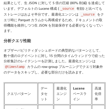
結果として、生 JSON に対して 5 倍の圧縮 (80% 削減) を達成して
います。デフォルトの Lucene 構成 (
有効) と比べても
_source
ストレージはおよそ半分です。最適化エンジンは
をク
_source
エリ時に Parquet カラムから再構成するため、ドキュメントの取
得機能を維持しつつ生 JSON を別途保存する必要がなくなってい
ます。
分析クエリ性能
オブザーバビリティダッシュボードの典型的なパターンとして、
数十億のログイベントに対し 15 分間のタイムウィンドウで絞った
分析集計のレイテンシーを計測しました。最適化エンジンは
カラムの row-group プルーニングでクエリ対象外
@timestamp
のデータをスキップし、必要な部分だけを読みます。
デー
最適化
Lucene
高速
クエリパターン
タセ
エンジ
ベースラ
化倍
ット
ン
イン
率