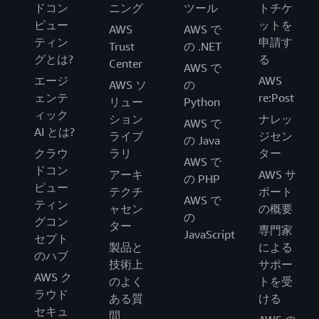
ドコン
ニング
ツール
トチケ
ピュー
ットを
AWS
AWS で
ティン
申請す
Trust
の .NET
グとは?
る
Center
AWS で
エージ
AWS
AWS ソ
の
ェンテ
re:Post
リュー
Python
ィック
ション
ナレッ
AWS で
AI とは?
ライブ
ジセン
の Java
クラウ
ラリ
ター
AWS で
ドコン
アーキ
AWS サ
の PHP
ピュー
テクチ
ポート
AWS で
ティン
ャセン
の概要
の
グコン
ター
専門家
JavaScript
セプト
製品と
による
のハブ
技術上
サポー
AWS ク
のよく
トを受
ラウド
ある質
ける
セキュ
問