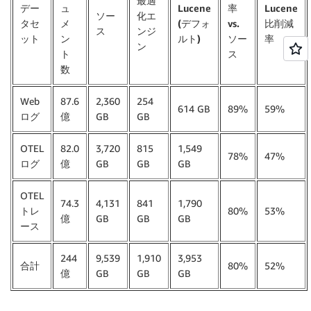
最適
デー
ュ
Lucene
率
Lucene
ソー
化エ
タセ
メ
(デフォ
vs.
比削減
ス
ンジ
ット
ン
ルト)
ソー
率
ン
ト
ス
数
Web
87.6
2,360
254
614 GB
89%
59%
ログ
億
GB
GB
OTEL
82.0
3,720
815
1,549
78%
47%
ログ
億
GB
GB
GB
OTEL
74.3
4,131
841
1,790
トレ
80%
53%
億
GB
GB
GB
ース
244
9,539
1,910
3,953
合計
80%
52%
億
GB
GB
GB