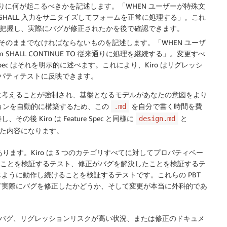
りに何が起こるべきかを記述します。「WHEN ユーザーが特殊文
em SHALL 入力をサニタイズしてフォームを正常に処理する」。これ
かを把握し、実際にバグが修正されたかを後で確認できます。
そのままでなければならないものを記述します。「WHEN ユーザ
m SHALL CONTINUE TO 従来通りに処理を継続する」。変更すべ
c はそれを明示的に述べます。これにより、Kiro はリグレッシ
パティテストに反映できます。
に考えることが強制され、基盤となるモデルがあなたの意図をより
ションを自動的に構築するため、この
を自分で書く時間を費
.md
Kiro は Feature Spec と同様に
と
design.md
た内容になります。
ります。Kiro は 3 つのカテゴリすべてに対してプロパティベー
ることを検証するテスト、修正がバグを解決したことを検証するテ
ように動作し続けることを検証するテストです。これらの PBT
て実際にバグを修正したかどうか、そして変更が本当に外科的であ
雑なバグ、リグレッションリスクが高い状況、または修正のドキュメ