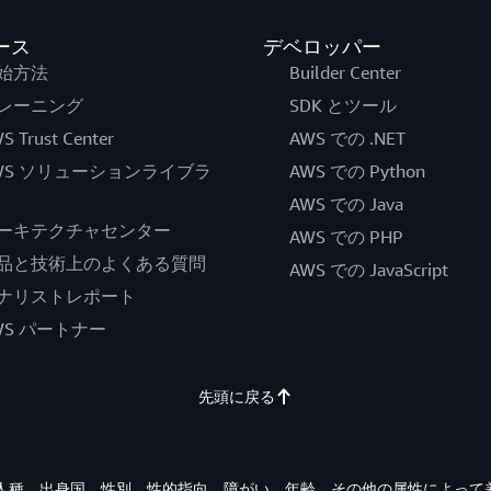
ース
デベロッパー
始方法
Builder Center
レーニング
SDK とツール
S Trust Center
AWS での .NET
WS ソリューションライブラ
AWS での Python
AWS での Java
ーキテクチャセンター
AWS での PHP
品と技術上のよくある質問
AWS での JavaScript
ナリストレポート
WS パートナー
先頭に戻る
す。人種、出身国、性別、性的指向、障がい、年齢、その他の属性によって