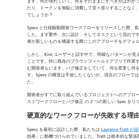
ます。何が壊れていて、何をそのままにすべきかはわか
たり、トークンを無駄に消費して堂々巡りすることなく
でしょうか？
Specs と仕様駆動開発ワークフローをリリースした際、
した。まず要件、次に設計、そしてタスクという流れで
者が新しいものを構築する際にこのアプローチをデフォ
しかし、Kiro ユーザーと話す中で、明確なパターンが
ことです。特に既存のブラウンフィールドアプリで作業
む開発者もいます。バグ修正をしていて、何を変更し何
す。Specs の構造は手放したくないが、現在のフロー
た。
開発者がすでに取り組んでいるプロジェクトへのアプロ
ストワークフローとバグ修正 の 2 つの新しい Spec を
硬直的なワークフローが失敗する理
Specs を最初に設計した際、私たちは
Laurence Tratt 
効果」に動機づけられていました。Tratt は根本的な緊