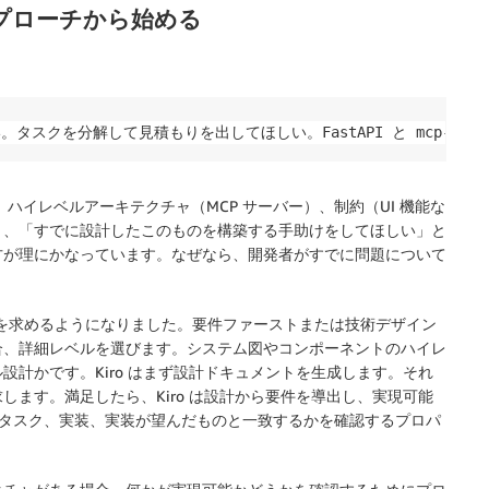
的アプローチから始める
。タスクを分解して見積もりを出してほしい。FastAPI と mcp-pyth
hon）、ハイレベルアーキテクチャ（MCP サーバー）、制約（UI 機能な
く、「すでに設計したこのものを構築する手助けをしてほしい」と
方が理にかなっています。なぜなら、開発者がすでに問題について
 は選択を求めるようになりました。
要件ファースト
または技術
デザイン
合、詳細レベルを選びます。システム図やコンポーネントのハイレ
計かです。Kiro はまず設計ドキュメントを生成します。それ
ます。満足したら、Kiro は設計から要件を導出し、実現可能
す。タスク、実装、実装が望んだものと一致するかを確認するプロパ