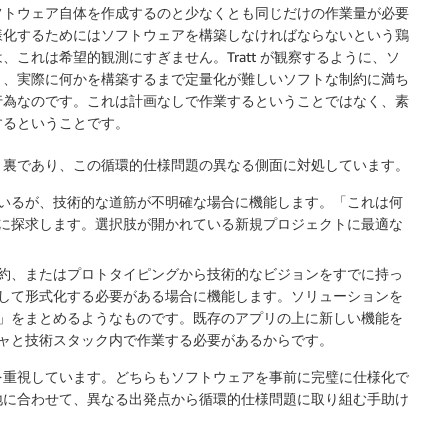
フトウェア自体を作成するのと少なくとも同じだけの作業量が必要
様化するためにはソフトウェアを構築しなければならないという鶏
これは希望的観測にすぎません。Tratt が観察するように、ソ
り、実際に何かを構築するまで定量化が難しいソフトな制約に満ち
行為なのです。これは計画なしで作業するということではなく、素
するということです。
と裏であり、この循環的仕様問題の異なる側面に対処しています。
いるが、技術的な道筋が不明確な場合に機能します。「これは何
に探求します。選択肢が開かれている新規プロジェクトに最適な
約、またはプロトタイピングから技術的なビジョンをすでに持っ
して形式化する必要がある場合に機能します。ソリューションを
」をまとめるようなものです。既存のアプリの上に新しい機能を
ャと技術スタック内で作業する必要があるからです。
を重視しています。どちらもソフトウェアを事前に完璧に仕様化で
地に合わせて、異なる出発点から循環的仕様問題に取り組む手助け