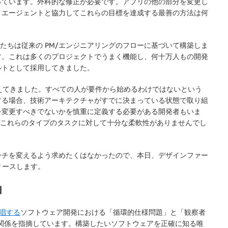
っています。外科的な修正が必要です。アプリの他の部分を変更し
、エージェントと協力してこれらの目標を達成する最善の方法は何
私たちは従来の PM/エンジニアリングのフローに基づいて構築しま
す。これは多くのプロジェクトでうまく機能し、何十万人もの開発
ルトとして採用してきました。
見えてきました。すべての人が要件から始めるわけではないという
する場合、技術アーキテクチャがすでに決まっている状態で取り組
を変更すべきでないかを慎重に定義する必要がある開発者もいま
ではこれらのタイプのタスクに対して十分な柔軟性がありませんでし
ーチを変えるよう求めたくはなかったので、本日、デザインファー
リリースします。
由
が提唱する
ソフトウェア開発における「循環的仕様問題」と「観察者
張関係を指摘しています。
構築したいソフトウェアを正確に知る唯