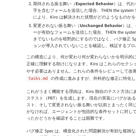
期待される振る舞い（Expected Behavior）
は、代わ
字を含むフォームを送信した場合、THEN the syst
により、Kiro は解決された状態がどのようなもの
変更されない振る舞い（Unchanged Behavior）
は、
ーが有効なフォームを送信した場合、THEN the syste
きでないものを暗黙的にするのではなく、バグ修正 Spe
ョンが導入されていないことを確認し、検証するプロ
この構造により、何が変わり何が変わらないかを明示的
正確に理解する助けになります。Kiro はこれらのセク
やす必要はありません。これらの条件をレビューして改善し、その後 
の作成に進みますが、外科的な修正に特化し
tasks.md
これがうまく機能する理由は、Kiro 独自のテスト方法にあ
ステスト（PBT）を生成します。現在の実装にバグがあ
スト、そして変更されない振る舞いが以前とまったく同じ
がなければ、エージェントが包括的な条件セットに対し
ったかどうかを確認することは困難です。
バグ修正 Spec は、構造化された問題解決が有効な複