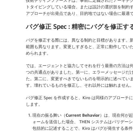
技術デザインファーストは、事前に定義されたアーキテ
トタイピングしている場合、または設計の選択肢を制約
アプローチが出発点であり、目的地ではない場合に最適
バグ修正 Spec : 精密にバグを修正す
バグを修正する際には、異なる制約と目標があります。
範囲も異なります。変更しすぎると、正常に動作してい
められます。
では、エージェントと協力してそれを行う最善の方法は何でし
つの共通点がありました。第一に、エラーメッセージだ
た。第二に、変更すべきでないものを明示的に述べてい
す。壊れているものを修正し、それ以外には触れません
バグ修正 Spec を作成すると、Kiro は同様のアプロ
します。
現在の振る舞い（Current Behavior）
は、現在何が起
ォームを送信した場合、 THEN システムはバリデー
包括的に記述することで、Kiro はバグが発生する条