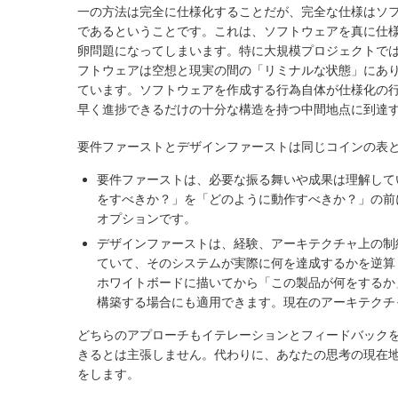
一の方法は完全に仕様化することだが、完全な仕様はソ
である
ということです。これは、ソフトウェアを真に仕
卵問題になってしまいます。特に大規模プロジェクトでは、
フトウェアは空想と現実の間の「リミナルな状態」にあ
ています。ソフトウェアを作成する行為自体が仕様化の
早く進捗できるだけの十分な構造を持つ中間地点に到達
要件ファーストとデザインファーストは同じコインの表
要件ファースト
は、必要な振る舞いや成果は理解して
をすべきか？」を「どのように動作すべきか？」の前
オプションです。
デザインファースト
は、経験、アーキテクチャ上の制
ていて、そのシステムが実際に何を達成するかを逆算
ホワイトボードに描いてから「この製品が何をするか
構築する場合にも適用できます。現在のアーキテクチ
どちらのアプローチもイテレーションとフィードバック
きるとは主張しません。代わりに、あなたの思考の現在
をします。