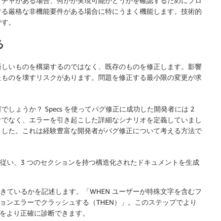
クチャがある場合、何かが実現可能かどうかを確認するためにプロ
する厳格な非機能要件がある場合に特にうまく機能します。技術的
です。
る
新しいものを構築するのではなく、既存のものを修正します。影響
たものを壊すリスクがあります。問題を修正する最小限の変更が求
ょうか？ Specs を使ってバグ修正に成功した開発者には 2
けでなく、エラーを引き起こした詳細なシナリオを定義していまし
ました。これは経験豊富な開発者がバグ修正について考える方法で
。
ーチに従い、3 つのセクションを持つ構造化されたドキュメントを生成
きているかを記述します。「WHEN ユーザーが特殊文字を含むフ
ションエラーでクラッシュする（THEN）」。このステップでより
件をより正確に診断できます。