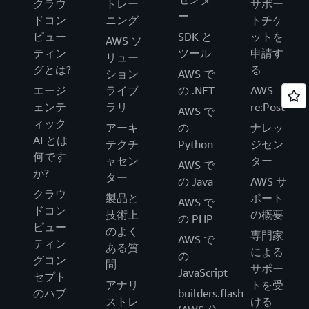
クラウ
トレー
サポー
ー
ドコン
ニング
トチケ
ピュー
SDK と
ットを
AWS ソ
ティン
ツール
申請す
リュー
グとは?
る
ション
AWS で
エージ
ライブ
の .NET
AWS
ェンテ
ラリ
re:Post
AWS で
ィック
アーキ
の
ナレッ
AI とは
テクチ
Python
ジセン
何です
ャセン
ター
AWS で
か?
ター
の Java
AWS サ
クラウ
製品と
ポート
AWS で
ドコン
技術上
の概要
の PHP
ピュー
のよく
専門家
AWS で
ティン
ある質
による
の
グコン
問
サポー
JavaScript
セプト
アナリ
トを受
のハブ
builders.flash
ストレ
ける