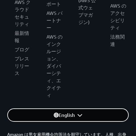
(AWS 公
AWS ク
ポート
AWS の
式ウェ
ラウド
AWS パ
アクセ
ブマガ
セキュ
ートナ
シビリ
ジン)
リティ
ー
ティ
最新情
AWS の
法務関
報
インク
連
ブログ
ルージ
プレス
ョン、
リリー
ダイバ
ス
ーシテ
ィ、エ
クイテ
ィ
English
Amazon は男女雇用機会均等法を順守しています。人種、出身