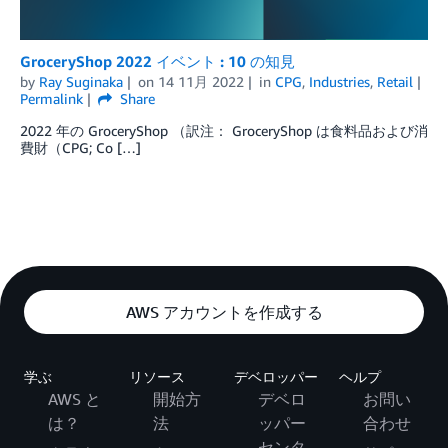
GroceryShop 2022 イベント : 10 の知見
by
Ray Suginaka
on
14 11月 2022
in
CPG
,
Industries
,
Retail
Permalink
Share
2022 年の GroceryShop （訳注： GroceryShop は食料品および消
費財（CPG; Co […]
AWS アカウントを作成する
学ぶ
リソース
デベロッパー
ヘルプ
AWS と
開始方
デベロ
お問い
は？
法
ッパー
合わせ
センタ