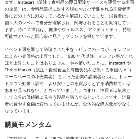
ます。Instacart（訳注：食料品の即日配達サービスを運営する米国
の企業）は、食料品選択に対する現在および予測される消費者需
要にどのように対応しているかを解説していました。消費者は、
個々人のレベルで自分が理解され、関与されることを期待してい
ます。特に Z 世代は、健康やウェルネス、アクティビティ、持続
可能性といった関心事に見合うブランドを探しています。
イベント週を通して議論された主なトピックの一つが、インフレ
による小売価格の上昇でした。1980 年代以降、インフレ率がこれ
ほど上昇したことはありません。やや驚いたことに、Instacart や
Thrive Market（訳注：自然食品と有機食品を提供する米国の e コ
マースベースの小売業者） といった企業の講演者たちは、トレー
ドダウン効果（訳注：より安いものを買おうとする消費動向）は
あまり見られない、と言っていました。つまり、消費者は依然と
して自分の価値観に見合う製品を購入するということです。消費
者の費やす金額は変わっていませんが、全体的な購入量が少なく
なっています。
購買モメンタム
「常時接続」している世界では消費者は始終オンラインになり、