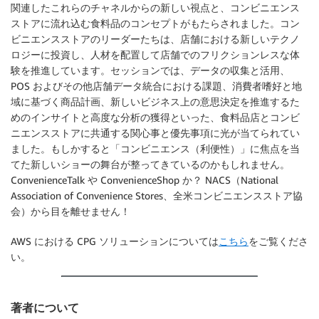
関連したこれらのチャネルからの新しい視点と、コンビニエンス
ストアに流れ込む食料品のコンセプトがもたらされました。コン
ビニエンスストアのリーダーたちは、店舗における新しいテクノ
ロジーに投資し、人材を配置して店舗でのフリクションレスな体
験を推進しています。セッションでは、データの収集と活用、
POS およびその他店舗データ統合における課題、消費者嗜好と地
域に基づく商品計画、新しいビジネス上の意思決定を推進するた
めのインサイトと高度な分析の獲得といった、食料品店とコンビ
ニエンスストアに共通する関心事と優先事項に光が当てられてい
ました。もしかすると「コンビニエンス（利便性）」に焦点を当
てた新しいショーの舞台が整ってきているのかもしれません。
ConvenienceTalk や ConvenienceShop か？ NACS（National
Association of Convenience Stores、全米コンビニエンスストア協
会）から目を離せません！
AWS における CPG ソリューションについては
こちら
をご覧くださ
い。
著者について