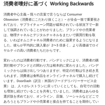
消費者嗜好に基づく Working Backwards
消費者中心主義 – 我々の言葉で言うならば Consumer
Obsession（消費者にこだわり抜くこと）− が全会一致で重要視さ
れており、サプライチェーン問題が緩和されている状況下で一新
して強調されていることがわかりました。ブランドや小売業者
は、物理チャネルとデジタルチャネルをまたいで購買行動を取
る、いわばオムニチャネル消費者のために協業するようになりま
した。彼らが平均的に購入量が 2〜3 倍多く、より高価値でロイ
ヤルティの高い消費者たちだからです。
変わったのは消費者行動です。パンデミックにより、消費者の購
買行動やブランドとの関わり方は根本的に変わりました。パンデ
ミックからは抜け出しつつありますが、特定の行動は引き続き見
られます。消費者は食料品をオンラインチャネルで購入し続けて
います。DoorDash（訳注：米国のフードデリバリーサービス企
業） は、人々がレストランに戻っていくとしても、自宅での活動
も増加し続けていることを共有していました。消費者はあらゆる
選択肢を求めており、オンライン、店舗、ソーシャルなどどこで
あろうともブランドや小売業者と接点を持てることを期待してい