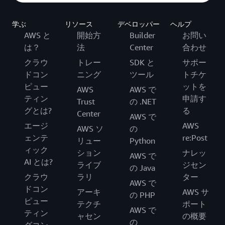
学ぶ
リソース
デベロッパー
ヘルプ
AWS と
開始方
Builder
お問い
は？
法
Center
合わせ
クラウ
トレー
SDK と
サポー
ドコン
ニング
ツール
トチケ
ピュー
ットを
AWS
AWS で
ティン
申請す
Trust
の .NET
グとは?
る
Center
AWS で
エージ
AWS
AWS ソ
の
ェンテ
re:Post
リュー
Python
ィック
ション
ナレッ
AWS で
AI とは?
ライブ
ジセン
の Java
クラウ
ラリ
ター
AWS で
ドコン
アーキ
AWS サ
の PHP
ピュー
テクチ
ポート
AWS で
ティン
ャセン
の概要
の
グコン