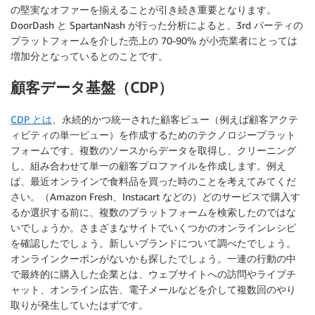
の堅実なオファーを揃えることが引き続き重要となります。
DoorDash と SpartanNash が行った分析によると、3rd パーティの
プラットフォームを介した売上の 70-90% が小売業者にとっては
増加分となっているとのことです。
顧客データ基盤（CDP）
CDP とは
、永続的かつ統一された顧客ビュー（例えば顧客アクテ
ィビティの単一ビュー）を作成するためのテクノロジープラット
フォームです。複数のソースからデータを取得し、クリーニング
し、組み合わせて単一の顧客プロファイルを作成します。例え
ば、最近オンラインで食料品を買った時のことを考えてみてくだ
さい。（Amazon Fresh、Instacart などの）どのサービスで購入す
るか選択する前に、複数のプラットフォームを検索したのではな
いでしょうか。さまざまなサイトでいくつかのオンラインレシピ
を確認したでしょう。新しいブランドについて調べたでしょう。
オンラインクーポンがないかも探したでしょう。一連の行動の中
で最終的に購入した企業とは、ウェブサイトへの訪問やライブチ
ャット、オンライン広告、電子メールなどを介して複数回のやり
取りが発生していたはずです。