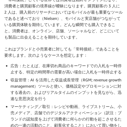
消費者と購買顧客の境界線が曖昧になります。購買顧客の 3 人に
2 人は、購入前のリサーチにおいてはモバイルが最も重要なツール
であると述べており（Nielsen）、モバイルと実店舗がつながって
いる購買体験を期待しています。どんな瞬間でも購入できるこ
と。消費者は、オンライン、店舗、ソーシャルなど、どこにいて
も製品に出会えることを期待しています。
これはブランドと小売業者に対しても「常時接続」であることを
要求します。次のようなケースを想定します：
広告：たとえば、在庫切れ商品のキーワードでの入札を一時停
止する、特定の時間帯の需要が高い場合に入札を一時停止する
収益管理：AI を活用した収益成長管理（RGM; revenue growth
management）ツールと使い、価格設定やプロモーションに対
する過去の、およびリアルタイムのインプットを見ながら、迅
速な意思決定を行う
マーケティング／取引：レシピや動画、ライブストリーム、小
売メディア、店舗でのデジタルアクティベーション（訳注：ブ
ランドの認知度を上げて消費者に何らかの行動を起こさせるた
めの一連の活動のこと、顧客化すること）において買い物をし