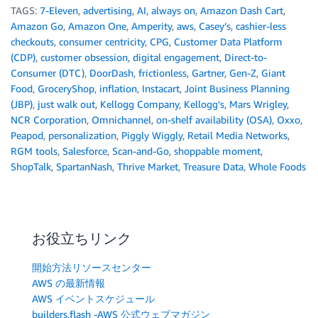
TAGS:
7-Eleven
,
advertising
,
AI
,
always on
,
Amazon Dash Cart
,
Amazon Go
,
Amazon One
,
Amperity
,
aws
,
Casey’s
,
cashier-less
checkouts
,
consumer centricity
,
CPG
,
Customer Data Platform
(CDP)
,
customer obsession
,
digital engagement
,
Direct-to-
Consumer (DTC)
,
DoorDash
,
frictionless
,
Gartner
,
Gen-Z
,
Giant
Food
,
GroceryShop
,
inflation
,
Instacart
,
Joint Business Planning
(JBP)
,
just walk out
,
Kellogg Company
,
Kellogg’s
,
Mars Wrigley
,
NCR Corporation
,
Omnichannel
,
on-shelf availability (OSA)
,
Oxxo
,
Peapod
,
personalization
,
Piggly Wiggly
,
Retail Media Networks
,
RGM tools
,
Salesforce
,
Scan-and-Go
,
shoppable moment
,
ShopTalk
,
SpartanNash
,
Thrive Market
,
Treasure Data
,
Whole Foods
お役立ちリンク
開始方法リソースセンター
AWS の最新情報
AWS イベントスケジュール
builders.flash -AWS 公式ウェブマガジン