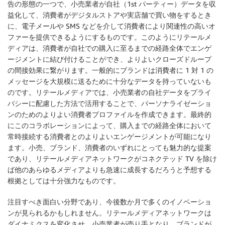
告の形態の一つで、小売業者が自社（1st パーティー）データを収
益化して、消費者がデジタルストアや実店舗で買い物をするとき
に、電子メールや SMS などを介して消費者により関連性の高いオ
ファーを提供できるようにするものです。このようにリテールメ
ディアは、消費者が自社での購入に至るまでの経路全体でエンゲ
ージメントに結び付けることができ、よりよいクローズドループ
の間接効果に繋がります。一般的にブランドは消費者に 1 対 1 の
メッセージを大規模に送るために十分なデータを持っていないも
のです。リテールメディアでは、小売業者の自社データをプライ
バシーに配慮した方法で活用することで、パーソナライゼーショ
ンのためのよりよい消費者プロファイルを作成できます。最終的
にこのコラボレーションによって、購入までの経路全体において
常時接続する消費者とのよりよいエンゲージメントが可能になり
ます。小売、ブランド、消費者のいずれにとっても魅力的な提案
であり、リテールメディアネットワークがコネクテッド TV を除け
ば他のあらゆるメディアよりも急速に成長するだろうと予想する
根拠としては十分強力なものです。
注目すべき面白い分野であり、今後数か月で多くのイノベーショ
ンが見られるかもしれません。リテールメディアネットワークは
ダイナミクスを変化させ、小売業者が売り手となり、ブランドが