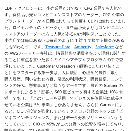
CDP テクノロジーは、小売業界だけでなく CPG 業界でも人気で
す。食料品小売やコンビニエンスストアのリーダー、CPG 企業の
ブランドリーダーが 4 日間にわたって何度も CDP に触れていまし
た。ロイヤルティのトピックが、食料品小売よりもコンビニエン
スストアのリーダーの方に人気があるのは興味深いことでした。
小売店では毎日あるいは毎週のように 1 対 1 で接する機会がある
にも関わらず、です。
Treasure Data
、
Amperity
、
Salesforce
など
の AWS パートナー各社は、購買顧客や消費者をより理解し関与す
ることに重点を置いた多くのイニシアチブやプログラムの中で登
場していました。Customer Obsession（顧客にこだわり抜くこ
と）をマスターする第一歩は、人口統計、心理学的属性、取引、
購入履歴、問い合わせ内容、製品の利用状況、購買習慣、コンテ
ンツの好み、懸案事項など様々なデータです。最近の Gartner の
レポートによると「顧客の 360 度ビューを有する企業は 10% 未
満」であり、「このビューを活用してビジネスを体系的に成長さ
せている企業は 5% 未満」しかありません。さらに Gartner によ
ると、CIO が投資を強化しているテクノロジ分野のトップは「ビ
ジネスインテリジェンス、またはデータ分析ソリューション」と
なっています。CIO の 45% がこの分野への投資を増やしており、
投資を減らしている企業はわずか 1% です。CDP ソリューション