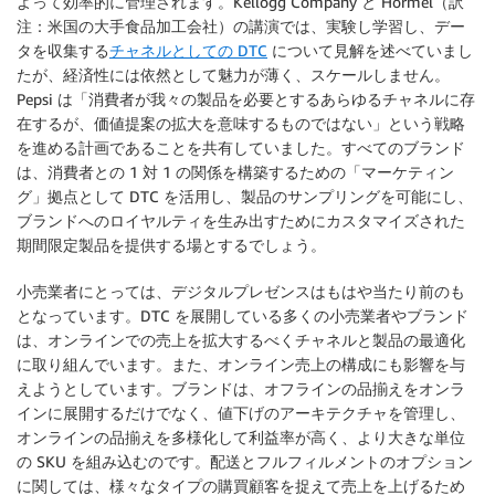
よって効率的に管理されます。Kellogg Company と Hormel（訳
注：米国の大手食品加工会社）の講演では、実験し学習し、デー
タを収集する
チャネルとしての DTC
について見解を述べていまし
たが、経済性には依然として魅力が薄く、スケールしません。
Pepsi は「消費者が我々の製品を必要とするあらゆるチャネルに存
在するが、価値提案の拡大を意味するものではない」という戦略
を進める計画であることを共有していました。すべてのブランド
は、消費者との 1 対 1 の関係を構築するための「マーケティン
グ」拠点として DTC を活用し、製品のサンプリングを可能にし、
ブランドへのロイヤルティを生み出すためにカスタマイズされた
期間限定製品を提供する場とするでしょう。
小売業者にとっては、デジタルプレゼンスはもはや当たり前のも
となっています。DTC を展開している多くの小売業者やブランド
は、オンラインでの売上を拡大するべくチャネルと製品の最適化
に取り組んでいます。また、オンライン売上の構成にも影響を与
えようとしています。ブランドは、オフラインの品揃えをオンラ
インに展開するだけでなく、値下げのアーキテクチャを管理し、
オンラインの品揃えを多様化して利益率が高く、より大きな単位
の SKU を組み込むのです。配送とフルフィルメントのオプション
に関しては、様々なタイプの購買顧客を捉えて売上を上げるため