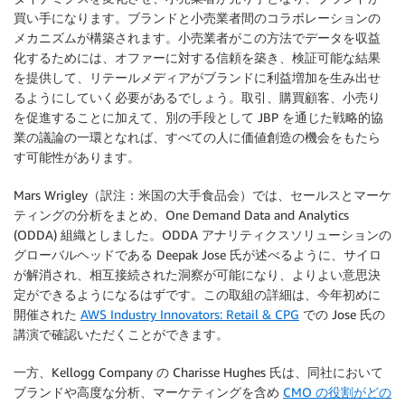
買い手になります。ブランドと小売業者間のコラボレーションの
メカニズムが構築されます。小売業者がこの方法でデータを収益
化するためには、オファーに対する信頼を築き、検証可能な結果
を提供して、リテールメディアがブランドに利益増加を生み出せ
るようにしていく必要があるでしょう。取引、購買顧客、小売り
を促進することに加えて、別の手段として JBP を通じた戦略的協
業の議論の一環となれば、すべての人に価値創造の機会をもたら
す可能性があります。
Mars Wrigley（訳注：米国の大手食品会）では、セールスとマーケ
ティングの分析をまとめ、One Demand Data and Analytics
(ODDA) 組織としました。ODDA アナリティクスソリューションの
グローバルヘッドである Deepak Jose 氏が述べるように、サイロ
が解消され、相互接続された洞察が可能になり、よりよい意思決
定ができるようになるはずです。この取組の詳細は、今年初めに
開催された
AWS Industry Innovators: Retail & CPG
での Jose 氏の
講演で確認いただくことができます。
一方、Kellogg Company の Charisse Hughes 氏は、同社において
ブランドや高度な分析、マーケティングを含め
CMO の役割がどの