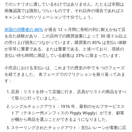
てのシナリオに適しているわけではありません。たとえば衣類は
画像認識では識別しづらいものです。それ以外の場合であればス
キャン＆ゴーのソリューションで十分でしょう。
米国の消費者の 86%
が過去 12 ヶ月間に長蛇の列に耐えかねて店
を出た経験があり、この店内での購買放棄によって 30 億ドル以上
の売り上げ損失につながっています。購買客の 85% は支払い体験
が非常に重要である、または重要である、と述べており、現状の
支払い待ち時間に満足している顧客は 23% に留まっています。
小売店における支払いは、これまでの歴史の中で 6 つのフェーズ
を経てきました。 各フェーズでのフリクションを振り返ってみま
す：
店員：リストを持って店舗に行き、店員がリストの商品をすべ
て取りに行っていました。
シングルチェックアウト：1916 年、最初のセルフサービスス
トア（テネシー州メンフィスの Piggly Wiggly）ができ、顧客
が棚から商品を選ぶことができるようになりました。
スケーリングされたチェックアウト：支払いレーンが客数に応