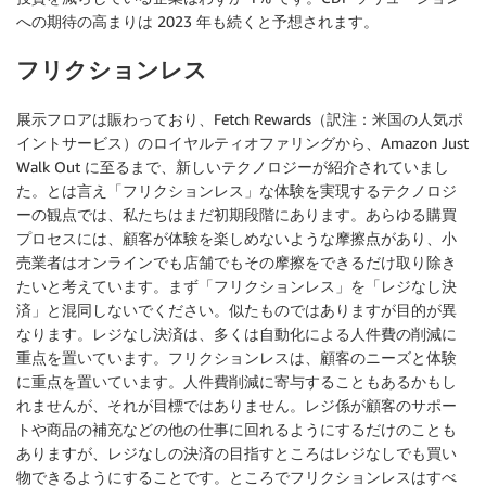
への期待の高まりは 2023 年も続くと予想されます。
フリクションレス
展示フロアは賑わっており、Fetch Rewards（訳注：米国の人気ポ
イントサービス）のロイヤルティオファリングから、Amazon Just
Walk Out に至るまで、新しいテクノロジーが紹介されていまし
た。とは言え「フリクションレス」な体験を実現するテクノロジ
ーの観点では、私たちはまだ初期段階にあります。あらゆる購買
プロセスには、顧客が体験を楽しめないような摩擦点があり、小
売業者はオンラインでも店舗でもその摩擦をできるだけ取り除き
たいと考えています。まず「フリクションレス」を「レジなし決
済」と混同しないでください。似たものではありますが目的が異
なります。レジなし決済は、多くは自動化による人件費の削減に
重点を置いています。フリクションレスは、顧客のニーズと体験
に重点を置いています。人件費削減に寄与することもあるかもし
れませんが、それが目標ではありません。レジ係が顧客のサポー
トや商品の補充などの他の仕事に回れるようにするだけのことも
ありますが、レジなしの決済の目指すところはレジなしでも買い
物できるようにすることです。ところでフリクションレスはすべ