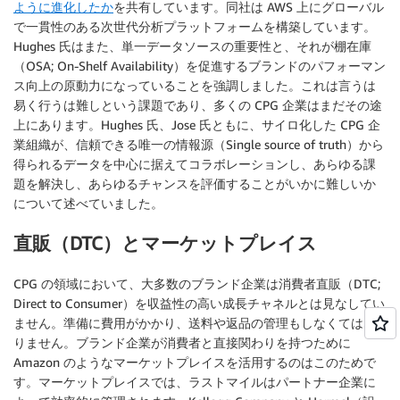
ように進化したか
を共有しています。同社は AWS 上にグローバル
で一貫性のある次世代分析プラットフォームを構築しています。
Hughes 氏はまた、単一データソースの重要性と、それが棚在庫
（OSA; On-Shelf Availability）を促進するブランドのパフォーマン
ス向上の原動力になっていることを強調しました。これは言うは
易く行うは難しという課題であり、多くの CPG 企業はまだその途
上にあります。Hughes 氏、Jose 氏ともに、サイロ化した CPG 企
業組織が、信頼できる唯一の情報源（Single source of truth）から
得られるデータを中心に据えてコラボレーションし、あらゆる課
題を解決し、あらゆるチャンスを評価することがいかに難しいか
について述べていました。
直販（DTC）とマーケットプレイス
CPG の領域において、大多数のブランド企業は消費者直販（DTC;
Direct to Consumer）を収益性の高い成長チャネルとは見なしてい
ません。準備に費用がかかり、送料や返品の管理もしなくてはな
りません。ブランド企業が消費者と直接関わりを持つために
Amazon のようなマーケットプレイスを活用するのはこのためで
す。マーケットプレイスでは、ラストマイルはパートナー企業に