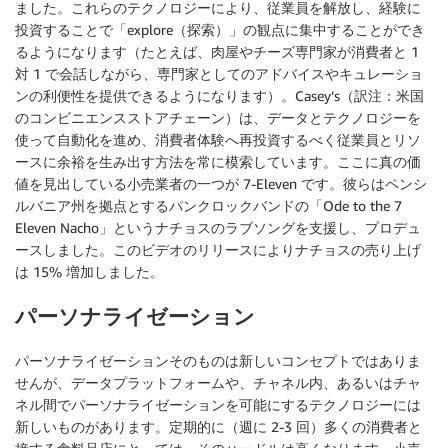
ました。これらのテクノロジーにより、従業員を解放し、経験に
投資することで「explore（探索）」の観点に集中することができ
るようになります（たとえば、肉屋やチーズ専門家が消費者と 1
対 1 で会話しながら、専門家としてのアドバイスやキュレーショ
ンの利便性を提供できるようになります）。Casey’s（訳注：米国
のコンビニエンスストアチェーン）は、データとテクノロジーを
使って自動化を進め、消費者体験へ再投資するべく従業員とリソ
ースに余裕を生み出す方法を常に模索しています。ここに真の価
値を見出している小売業者の一つが 7-Eleven です。彼らはペンシ
ルバニア州を拠点とするパンクロックバンドの「Ode to the 7
Eleven Nacho」というナチョスのラブソングを支援し、プロデュ
ースしました。このビデオのリリースによりナチョスの売り上げ
は 15% 増加しました。
パーソナライゼーション
パーソナライゼーションそのものは新しいコンセプトではありま
せんが、データプラットフォームや、チャネル内、あるいはチャ
ネル間でパーソナライゼーションを可能にするテクノロジーには
新しいものがあります。定期的に（週に 2-3 回）多くの消費者と