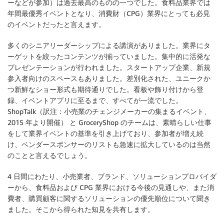
ーなどが参加）は過去最高のものの一つでした。食料品業界では
年間最優秀イベントとなり、消費財（CPG）業界にとっても必見
のイベントだったと言えます。
多くのシニアリーダーシップによる講演がありました。業界にタ
ーゲットを絞ったコンテンツが揃っていました。集中的に活発な
プレゼンテーションが行われました。スタートアップ企業、新規
参入者向けのスペースもありました。差別化された、ユニークか
つ新鮮なショー形式も期待通りでした。看板や飾り付けから登
録、イベントアプリに至るまで、すべてが一流でした。
ShopTalk（訳注：小売業のチェンジメーカーの集まるイベント、
2015 年より開催） と GroceryShop のチームは、素晴らしい仕事
をして業界イベントの基準を引き上げており、参加者が増え続
け、ベンダースポンサーのリストも急速に拡大しているのは当然
のことと言えるでしょう。
4 日間にわたり、小売業者、ブランド、ソリューションプロバイダ
ーから、食料品および CPG 業界における今後の見通しや、また消
費者、購買顧客に関するソリューションの優先順位について聞き
ました。そこから得られた知見を共有します。