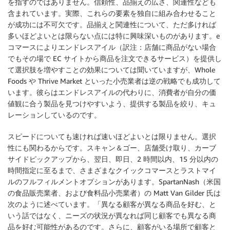
を指すのではありません。信頼性、品揃えの広さ、関連性なども
含まれています。実際、これらの要素を独自に組み合わせること
が成功には不可欠です。品揃えと関連性について、ただ多ければ
多いほどよいとは限らない点には特に興味深いものがあります。e
コマースによりエンドレスアイル（訳注：店舗に商品がない場合
でもその場で EC サイトから商品を注文できるサービス）を提供し
て選択肢を増やすことの効果については聞いていますが、Whole
Foods や Thrive Market といった小売業者は逆の戦略でも成功して
います。彼らはエンドレスアイルの代わりに、消費者が自分の価
値観に合う製品を見つけやすいよう、提供する製品を絞り、キュ
レーションしているのです。
スピードについても速ければ速いほどよいとは限りません。選択
性にも関わるからです。スキャン＆ゴー、店舗受け取り、カーブ
サイドピックアップから、翌日、即日、2 時間以内、15 分以内の
時間指定に至るまで、さまざまなクイックコマースとラストマイ
ルのフルフィルメントオプションがあります。SpartanNash（米国
の食品販売業者、および食料品小売業者）の Matt Van Gilder 氏は
次のように述べています。「異なる顧客が異なる商品を好む、と
いう話ではなく、ニーズの状況が異なれば同じ顧客でも異なる商
品を好む可能性があるのです。さらに、顧客がいる場所で顧客と