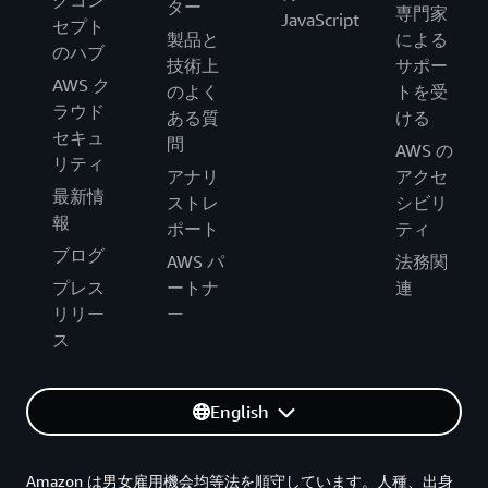
ター
専門家
JavaScript
セプト
製品と
による
のハブ
技術上
サポー
AWS ク
のよく
トを受
ラウド
ある質
ける
セキュ
問
AWS の
リティ
アナリ
アクセ
最新情
ストレ
シビリ
報
ポート
ティ
ブログ
AWS パ
法務関
プレス
ートナ
連
リリー
ー
ス
English
Amazon は男女雇用機会均等法を順守しています。人種、出身