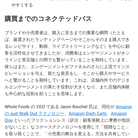
やすくする
購買までのコネクテッドパス
ブランドや小売業者は、購入に至るまでの重要な瞬間（たとえ
ば、厳選されたランディングページやそこからそのまま購入でき
るレシピサイト、動画、ライブストリーミングなど）を中心に顧
客を活性化させてきましたが、消費者はエンゲージメントがオン
ラインと実店舗との間でも繋がっていることを期待しています。
彼らはまた、エンゲージメントがファネルのさらに上流でインス
ピレーションを与え、新たな発見をし、そこから購入やサービス
へと繋がることを期待しています。これは、店舗内外でのデジタ
ルエンゲージメントの果たす役割が大きくなり、また店舗内体験
も中心的な役割を担うことを意味します。
Whole Foods の CEO である Jason Beuchel 氏は、同社が
Amazon
の Just Walk Out テクノロジー
、
Amazon Dash Carts
、
Amazon
One
といったフリクションレス（訳注：顧客体験上に摩擦や抵抗
がないこと）なコマーステクノロジーを使用して「煩雑なこと」
を取り除くことで、「小売業の舞台を変える」方法を共有してい