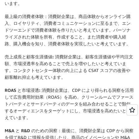
います。
最上級の消費者体験：
消費財企業は、商品体験からオンライン購
入、ロイヤリティ、消費者コミュニケーションに至るまで、エン
ドツーエンドで消費者体験を作りたいと考えています。パーソナ
ライズされた体験を所有、作成すること、また消費者や購入経
路、購入機会を知り、消費者体験を実現したいと考えています。
売上成長と顧客生涯価値:
消費財企業は、顧客生涯価値や平均注文
額、市場浸透率を高めることで売上を増やしたいと考えていま
す。コンタクトセンター体験の向上による CSAT スコアの改善や
顧客離れ抑止も考えています。
ROAS と市場浸透:
消費財企業は、CDP により得られる洞察を活用
して広告費用対効果（ROAS）を高め、クリーンルームでファース
トパーティとサードパーティのデータを組み合わせることで類似
するオーディエンスをターゲットにし、市場浸透を高めたいと考
えています。
M&A と R&D のための洞察：
最後に、消費財企業は CDP から洞察
を得てR&D に情報を提供したり、商品のイノベーションや M&A