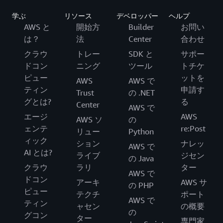
学ぶ
リソース
デベロッパー
ヘルプ
AWS と
開始方
Builder
お問い
は？
法
Center
合わせ
クラウ
トレー
SDK と
サポー
ドコン
ニング
ツール
トチケ
ピュー
ットを
AWS
AWS で
ティン
申請す
Trust
の .NET
グとは?
る
Center
AWS で
エージ
AWS
AWS ソ
の
ェンテ
re:Post
リュー
Python
ィック
ション
ナレッ
AWS で
AI とは?
ライブ
ジセン
の Java
クラウ
ラリ
ター
AWS で
ドコン
アーキ
AWS サ
の PHP
ピュー
テクチ
ポート
AWS で
ティン
ャセン
の概要
の
グコン
ター
専門家