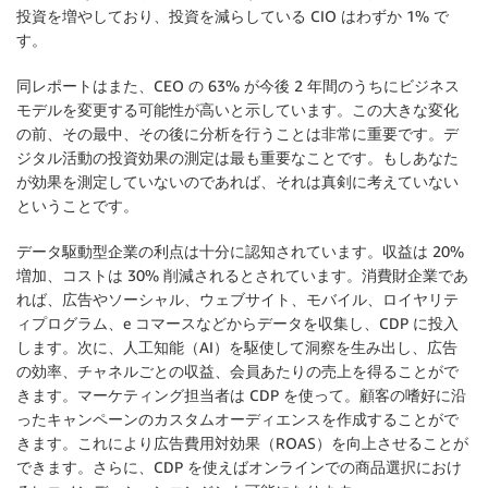
投資を増やしており、投資を減らしている CIO はわずか 1% で
す。
同レポートはまた、CEO の 63% が今後 2 年間のうちにビジネス
モデルを変更する可能性が高いと示しています。この大きな変化
の前、その最中、その後に分析を行うことは非常に重要です。デ
ジタル活動の投資効果の測定は最も重要なことです。もしあなた
が効果を測定していないのであれば、それは真剣に考えていない
ということです。
データ駆動型企業の利点は十分に認知されています。収益は 20%
増加、コストは 30% 削減されるとされています。消費財企業であ
れば、広告やソーシャル、ウェブサイト、モバイル、ロイヤリテ
ィプログラム、e コマースなどからデータを収集し、CDP に投入
します。次に、人工知能（AI）を駆使して洞察を生み出し、広告
の効率、チャネルごとの収益、会員あたりの売上を得ることがで
きます。マーケティング担当者は CDP を使って。顧客の嗜好に沿
ったキャンペーンのカスタムオーディエンスを作成することがで
きます。これにより広告費用対効果（ROAS）を向上させることが
できます。さらに、CDP を使えばオンラインでの商品選択におけ