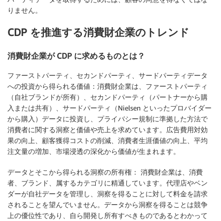
りません。
CDP を推進する消費財企業のトレンド
消費財企業が CDP に求めるものとは？
ファーストパーティ、セカンドパーティ、サードパーティデータ
への投資から得られる価値：
消費財企業は、ファーストパーティ
（自社ブランドが所有）、セカンドパーティ（パートナーから購
入または共有）、サードパーティ（Nielsen といったプロバイダー
から購入）データに投資し、プライバシー規制に準拠した方法で
消費者に関する洞察と価値や売上を求めています。広告費用対効
果の向上、顧客獲得コストの削減、消費者生涯価値の向上、平均
注文量の増加、市場浸透の深化から価値が生まれます。
データとそこから得られる洞察の所有権：
消費財企業は、消費
者、ブランド、属するカテゴリに精通しています。代理店やベン
ダーが自社データを管理し、洞察を得ることに対して料金を請求
されることを望んでいません。データから洞察を得ることは競争
上の優位性であり、自ら開発し所有すべきものであるとわかって