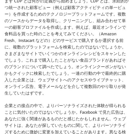
まず CDP とは何かの定義から始めましょう。CDP とは、永続的か
つ統一された顧客ビュー（例えば顧客アクティビティの単一ビュ
ー）を作成するためのテクノロジープラットフォームです。複数
のソースからデータを取得し、クリーニングし、組み合わせて単
一の顧客プロファイルを作成します。例えば、最近オンラインで
食料品を買った時のことを考えてみてください。（Amazon
Fresh、Instacart などの）どのサービスで購入するか選択する前
に、複数のプラットフォームを検索したのではないでしょうか。
さまざまなサイトでいくつかのオンラインレシピをスキャンした
でしょう。これまで購入したことがない食品ブランドがあればそ
のブランドについて調べたでしょう。オンラインクーポンがない
かもクイックに検索したでしょう。一連の行動の中で最終的に購
入した企業とは、ウェブサイトへのアクセスやライブチャット、
オンライン広告、電子メールなどを介して複数回のやり取りが発
生していたはずです。
企業との接点の中で、よりパーソナライズされた体験が得られる
ことに気付いたのではないでしょうか。Facebook で見た広告は、
あなたに強く関連があるものだと感じたかもしれません。ウェブ
サイトは、あなたが探していたものに関して、よりパーソナライ
ズするために微妙に変更を加えていることがあります。異なる検