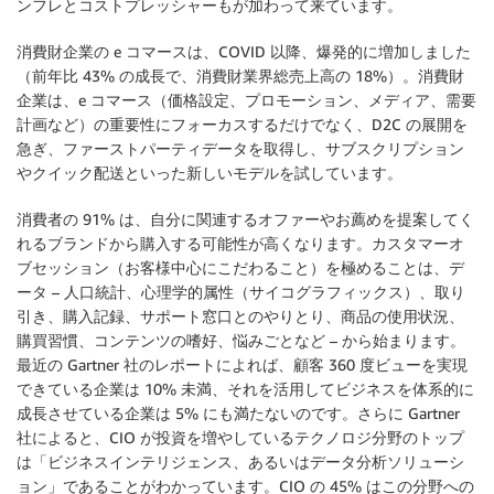
ンフレとコストプレッシャーもが加わって来ています。
消費財企業の e コマースは、COVID 以降、爆発的に増加しました
（前年比 43% の成長で、消費財業界総売上高の 18%）。消費財
企業は、e コマース（価格設定、プロモーション、メディア、需要
計画など）の重要性にフォーカスするだけでなく、D2C の展開を
急ぎ、ファーストパーティデータを取得し、サブスクリプション
やクイック配送といった新しいモデルを試しています。
消費者の 91% は、自分に関連するオファーやお薦めを提案してく
れるブランドから購入する可能性が高くなります。カスタマーオ
ブセッション（お客様中心にこだわること）を極めることは、デ
ータ – 人口統計、心理学的属性（サイコグラフィックス）、取り
引き、購入記録、サポート窓口とのやりとり、商品の使用状況、
購買習慣、コンテンツの嗜好、悩みごとなど – から始まります。
最近の Gartner 社のレポートによれば、顧客 360 度ビューを実現
できている企業は 10% 未満、それを活用してビジネスを体系的に
成長させている企業は 5% にも満たないのです。さらに Gartner
社によると、CIO が投資を増やしているテクノロジ分野のトップ
は「ビジネスインテリジェンス、あるいはデータ分析ソリューシ
ョン」であることがわかっています。CIO の 45% はこの分野への