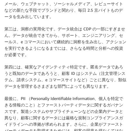
メール、ウェブチャット、ソーシャルメディア、レビューサイト
などの新たな手段でブランドと関わり、毎日 2.5 京バイトものデ
ータを生み出しています。
第三は、洞察の実用化です。データ統合は CDP の一部にすぎませ
ん。データが統合できてから、サポート、エンジニアリング、セ
ールス、e コマースにおいて継続的に洞察を生み出し、アクション
を実行できるようになるまでには、さらなる時間と分析への投資
が必要です。
第四には、確実なアイデンティティ特定です。匿名データであろ
うと既知のデータであろうと、顧客 ID はシステム（注文管理シス
テム、請求システム、e コマースサイトなど）ごとに異なり、類似
データを管理するさまざまな部門によっても異なります。
最後に、PII （Personally Identifiable Information、個人を特定で
きる情報のこと）とファーストパーティデータに関するガバナン
スです。製造システムやサプライチェーンなどの企業内データと
異なり、顧客に関するデータには厳格な規制コンプライアンスガ
イドラインへの準拠が求められます。さらに、企業がファースト
パーティデータを取得するためには、顧客の同意を得なくてはな