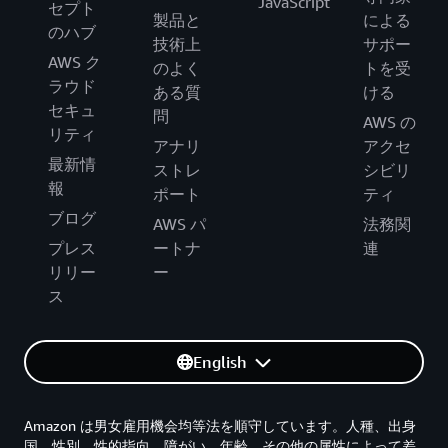
JavaScript
セプト
製品と
による
のハブ
技術上
サポー
AWS ク
のよく
トを受
ラウド
ある質
ける
セキュ
問
AWS の
リティ
アナリ
アクセ
最新情
ストレ
シビリ
報
ポート
ティ
ブログ
AWS パ
法務関
プレス
ートナ
連
リリー
ー
ス
English
Amazon は男女雇用機会均等法を順守しています。人種、出身
国、性別、性的指向、障がい、年齢、その他の属性によって差