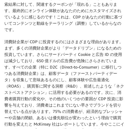
索結果に対して、関連するクーポンが「現れる」こともありま
す。最終的にオンライン体験があなたのためにカスタマイズされ
ているように感じるのです！これは、CDP があなたの行動に基づ
いてコンテンツと動線をテーラリング（調整）しているからなの
です。
消費財企業が CDP に投資するのにはさまざまな理由があります。
まず、多くの消費財企業がより「データドリブン」になるための
投資しています。さらにサードパーティ Cookie と広告 ID の使用
は減少しており、650 億ドルの広告費が危険にさらされていま
す。すべての企業（特に D2C（Direct-to-Consumer）に移行しつ
つある消費財企業）は、顧客データ（ファーストパーティデー
タ）を収集して意味あるものにし、顧客体験や広告最適化
（ROAS）、購買客に関する洞察（R&D）、前述したような「ネク
ストベストアクション」に活用する必要があるのです。次に、消
費者購買行動の変化や、その他のいくつかの要因が CDP 投資に影
響を与えており、消費者はこれまでにない早さでブランドを切り
替えている点があります。75% の消費者が、経済的なプレッシャ
ーや店舗の閉鎖、あるいは優先順位が変わったという理由で購買
行動を変えたと McKinsey 社はレポートしています。今やここにイ