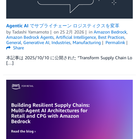
Agentic AI でサプライチェーン ロジスティクスを変革
by
Tadashi Yamamoto
on
25 2月 2026
in
Amazon Bedrock
,
Amazon Bedrock Agents
,
Artificial Intelligence
,
Best Practices
,
General
,
Generative AI
,
Industries
,
Manufacturing
Permalink
Share
本記事は 2025/10/10 に公開された “Transform Supply Chain Lo
[…]