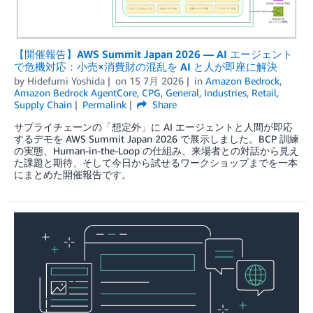
【開催報告】AWS Summit Japan 2026 — AI エージェント
で危機対応：小売×消費財の混乱を AI と人が即座に解決
by
Hidefumi Yoshida
on
15 7月 2026
in
Amazon Bedrock
,
Amazon Bedrock AgentCore
,
CPG
,
General
,
Industries
,
Retail
,
Supply Chain
Permalink
Share
サプライチェーンの「想定外」に AI エージェントと人間が即応
するデモを AWS Summit Japan 2026 で展示しました。BCP 訓練
の実態、Human-in-the-Loop の仕組み、来場者との対話から見え
た課題と期待、そして今日から試せるワークショップまでを一本
にまとめた開催報告です。