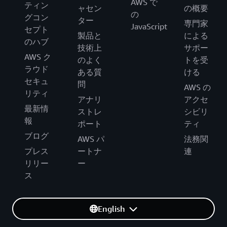
AWS で
ティン
ャセン
の概要
の
グコン
ター
専門家
JavaScript
セプト
製品と
による
のハブ
技術上
サポー
AWS ク
のよく
トを受
ラウド
ある質
ける
セキュ
問
AWS の
リティ
アナリ
アクセ
最新情
ストレ
シビリ
報
ポート
ティ
ブログ
AWS パ
法務関
プレス
ートナ
連
リリー
ー
ス
English