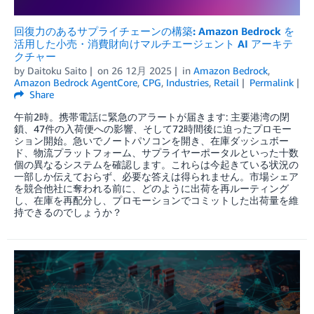
回復力のあるサプライチェーンの構築: Amazon Bedrock を
活用した小売・消費財向けマルチエージェント AI アーキテ
クチャー
by
Daitoku Saito
on
26 12月 2025
in
Amazon Bedrock
,
Amazon Bedrock AgentCore
,
CPG
,
Industries
,
Retail
Permalink
Share
午前2時。携帯電話に緊急のアラートが届きます: 主要港湾の閉
鎖、47件の入荷便への影響、そして72時間後に迫ったプロモー
ション開始。急いでノートパソコンを開き、在庫ダッシュボー
ド、物流プラットフォーム、サプライヤーポータルといった十数
個の異なるシステムを確認します。これらは今起きている状況の
一部しか伝えておらず、必要な答えは得られません。市場シェア
を競合他社に奪われる前に、どのように出荷を再ルーティング
し、在庫を再配分し、プロモーションでコミットした出荷量を維
持できるのでしょうか？