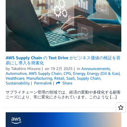
AWS Supply Chain の Test Drive がビジネス価値の検証を容
易にし導入を簡素化
by
Takahiro Mizuno
on
19 2月 2025
in
Announcements
,
Automotive
,
AWS Supply Chain
,
CPG
,
Energy
,
Energy (Oil & Gas)
,
Healthcare
,
Manufacturing
,
Retail
,
SaaS
,
Supply Chain
,
Sustainability
Permalink
Share
サプライチェーン管理の領域では、経済の変動や多様化する顧客
ニーズにより、常に変化にさらされています。このような […]