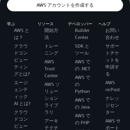
AWS アカウントを作成する
学ぶ
リソース
デベロッパー
ヘルプ
AWS と
開始方
Builder
お問い
は？
法
Center
合わせ
クラウ
トレー
SDK と
サポー
ドコン
ニング
ツール
トチケ
ピュー
ットを
AWS
AWS で
ティン
申請す
Trust
の .NET
グとは?
る
Center
AWS で
エージ
AWS
AWS ソ
の
ェンテ
re:Post
リュー
Python
ィック
ション
ナレッ
AWS で
AI とは?
ライブ
ジセン
の Java
クラウ
ラリ
ター
AWS で
ドコン
アーキ
AWS サ
の PHP
ピュー
テクチ
ポート