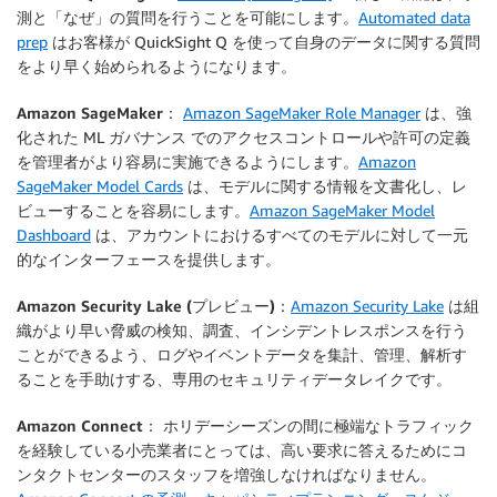
測と「なぜ」の質問を行うことを可能にします。
Automated data
prep
はお客様が QuickSight Q を使って自身のデータに関する質問
をより早く始められるようになります。
Amazon SageMaker
：
Amazon SageMaker Role Manager
は、強
化された ML ガバナンス でのアクセスコントロールや許可の定義
を管理者がより容易に実施できるようにします。
Amazon
SageMaker Model Cards
は、モデルに関する情報を文書化し、レ
ビューすることを容易にします。
Amazon SageMaker Model
Dashboard
は、アカウントにおけるすべてのモデルに対して一元
的なインターフェースを提供します。
Amazon Security Lake (プレビュー)
：
Amazon Security Lake
は組
織がより早い脅威の検知、調査、インシデントレスポンスを行う
ことができるよう、ログやイベントデータを集計、管理、解析す
ることを手助けする、専用のセキュリティデータレイクです。
Amazon Connect
： ホリデーシーズンの間に極端なトラフィック
を経験している小売業者にとっては、高い要求に答えるためにコ
ンタクトセンターのスタッフを増強しなければなりません。