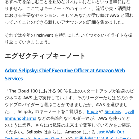
るすべてを楽しむことを止めなければいけないという意味にはな
りません。ここではキーノートのハイライト、流通小売・消費財
における主要なセッション、そしてあなたが学び続け AWS と関わ
っていくことのできる新しいアナウンスの詳細を集めました。
それでは今年の re:Invent を特別にしたいくつかのハイライトを振
り返っていきましょう。
エグゼクティブキーノート
Adam Selipsky: Chief Executive Officer at Amazon Web
Services
「The Cloud 100 における 90 % 以上のスタートアップが自身のビ
ジネスを AWS 上で実行しています。そのリーダーたちはどのクラ
ウドプロパイダーも選ぶことができましたが、AWS を選びまし
た。」Selipsky のキーノートをご覧頂き、
Engie
や
Siemens
、
Lyell
Immunopharma
などの先進的なビルダー達が、AWS を使ってど
のように業界、さらには私達の未来まで変革しているかをご確認
ください。Selipsky はさらに、Amazon による
Just Walk Out
Technology
や
Amazon One
などの
流通小売におけるイノベーシ