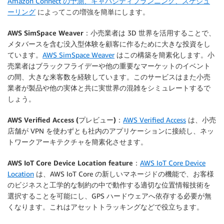
Amazon Connect の予測、キャパシティプランニング、スケジュ
ーリング
によってこの増強を簡単にします。
AWS SimSpace Weaver
：小売業者は 3D 世界を活用することで、
メタバースを含む没入型体験を顧客に作るために大きな投資をし
ています。
AWS SimSpace Weaver
はこの構築を簡素化します。小
売業者はブラックフライデーや他の重要なマーケットのイベント
の間、大きな来客数を経験しています。このサービスはまた小売
業者が製品や他の実体と共に実世界の混雑をシミュレートするで
しょう。
AWS Verified Access (プレビュー)
：
AWS Verified Access
は、小売
店舗が VPN を使わずとも社内のアプリケーションに接続し、ネッ
トワークアーキテクチャを簡素化させます。
AWS IoT Core Device Location feature
：
AWS IoT Core Device
Location
は、AWS IoT Core の新しいマネージドの機能で、お客様
のビジネスと工学的な制約の中で動作する適切な位置情報技術を
選択することを可能にし、GPS ハードウェアへ依存する必要が無
くなります。これはアセットトラッキングなどで役立ちます。