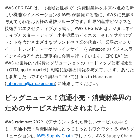
AWS CPG EAF は、（地域と世界で）消費財業界を未来へ進める新
しい機能やイノベーションをAWS が開発する際に、AWS に見解を
与えてくれるお客様の選抜グループです。世界的産業ビジネスと
技術界のエグゼクティブから成り、AWS CPG EAF はデジタルネイ
テイブとスタートアップ、小中規模のビジネス、そして大小のブ
ランドを含むさまざまなブランドや企業の代表が、業界のインサ
イト、トレンド、マーケットインサイトを Amazon のビジネスラ
インから得るために定期的に会議を行っています。CPG EAF は
AWS の世界的な消費財ソリューションのロードマップと市場進出
（GTM, go-to-market）戦略に影響と情報を与えています。あなた
も参加したいですか？詳細については Justin Honaman
(
jhhonama@amazon.com
) に連絡してください。
ビッグニュース！流通小売・消費財業界の
ためのサービスが拡大されました
AWS re:Invent 2022 でアナウンスされた新しいサービスの中で
も、流通小売・消費財業界にとってもっともワクワクする AWS ソ
リューションは
AWS Supply Chain
でしょう。AWS Supply Chain