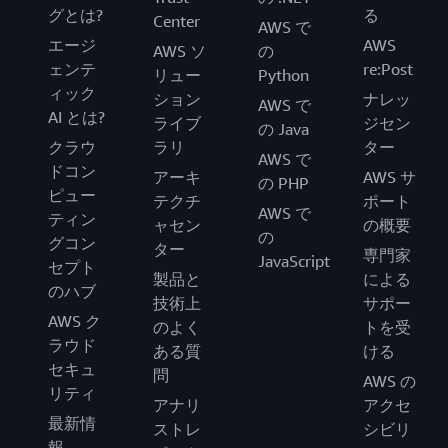
グとは?
る
Center
AWS で
エージ
AWS
AWS ソ
の
ェンテ
re:Post
リュー
Python
ィック
ション
ナレッ
AWS で
AI とは?
ライブ
ジセン
の Java
クラウ
ラリ
ター
AWS で
ドコン
アーキ
AWS サ
の PHP
ピュー
テクチ
ポート
AWS で
ティン
ャセン
の概要
の
グコン
ター
専門家
JavaScript
セプト
製品と
による
のハブ
技術上
サポー
AWS ク
のよく
トを受
ラウド
ある質
ける
セキュ
問
AWS の
リティ
アナリ
アクセ
最新情
ストレ
シビリ
報