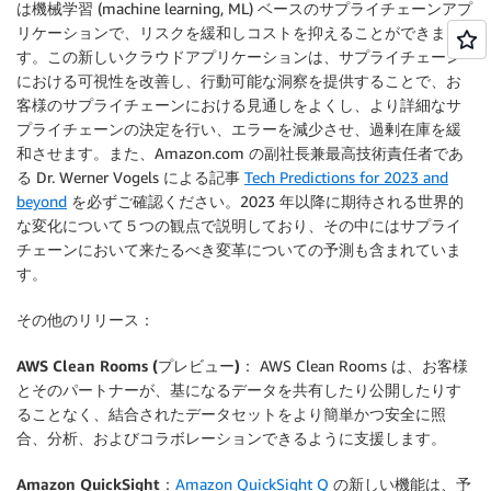
は機械学習 (machine learning, ML) ベースのサプライチェーンアプ
リケーションで、リスクを緩和しコストを抑えることができま
す。この新しいクラウドアプリケーションは、サプライチェーン
における可視性を改善し、行動可能な洞察を提供することで、お
客様のサプライチェーンにおける見通しをよくし、より詳細なサ
プライチェーンの決定を行い、エラーを減少させ、過剰在庫を緩
和させます。また、Amazon.com の副社長兼最高技術責任者であ
る Dr. Werner Vogels による記事
Tech Predictions for 2023 and
beyond
を必ずご確認ください。2023 年以降に期待される世界的
な変化について５つの観点で説明しており、その中にはサプライ
チェーンにおいて来たるべき変革についての予測も含まれていま
す。
その他のリリース：
AWS Clean Rooms (プレビュー)
： AWS Clean Rooms は、お客様
とそのパートナーが、基になるデータを共有したり公開したりす
ることなく、結合されたデータセットをより簡単かつ安全に照
合、分析、およびコラボレーションできるように支援します。
Amazon QuickSight
：
Amazon QuickSight Q
の新しい機能は、予