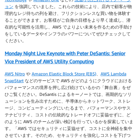
ョン
を強調していました。これらの技術により、店内で顧客が物
理的なレジ待ちの列を避け、フリクションレスな買い物を体験す
ることができます。お客様がご自身の目標をより早く達成し、潜
在的な可能性を活用し、AWS でよりよい未来を作るための手助け
をしているデータやインフラのパワーについてぜひチェックして
ください。
Monday Night Live Keynote with Peter DeSantis: Senior
Vice President of AWS Utility Computing
AWS Nitro
や
Amazon Elastic Block Store (EBS)
、
AWS Lambda
SnapStart
などのサービスで AWS がどのようにクラウドにおける
パフォーマンスの境界を押し広げ続けているかの「舞台裏」をぜ
ひご覧ください。DeSantis によるキーノートでは、画期的なソリ
ューションを生み出すために、半導体からネットワーク、ストレ
ージ、コンピューティングにいたるまで、パフォーマンスやサス
テナビリティ、コストの伝統的なトレードオフに妥協せずに、ど
のように AWS のチームが深い検討を行っているかを探索していま
す。「AWS ではセキュリティに妥協せず、コストに全神経を集中
させています。そのため、セキュリティを強化しコストを下げつ