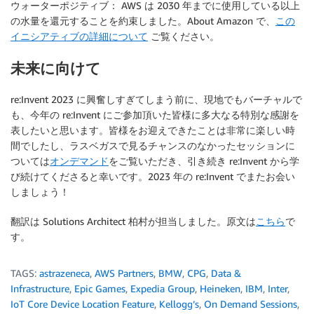
ウォーターポジティブ
： AWS は 2030 年までに使用している以上
の水量を還元することを約束しました。About Amazon で、
この
イニシアティブの詳細について
ご覧ください。
未来に向けて
re:Invent 2023 に興奮しすぎてしまう前に、現地でもバーチャルで
も、今年の re:Invent にご参加頂いた皆様に多大なる特別な感謝を
表したいと思います。皆様をお迎えできたことは非常に楽しい時
間でしたし、ラスベガスで見るチャンスのなかったセッションに
ついては
オンデマンド
をご覧いただき、引き続き re:Invent から学
び続けてくださると幸いです。2023 年の re:Invent でまたお会い
しましょう！
翻訳は Solutions Architect 柏村が担当しました。原文は
こちら
で
す。
TAGS:
astrazeneca
,
AWS Partners
,
BMW
,
CPG
,
Data &
Infrastructure
,
Epic Games
,
Expedia Group
,
Heineken
,
IBM
,
Inter
,
IoT Core Device Location Feature
,
Kellogg’s
,
On Demand Sessions
,