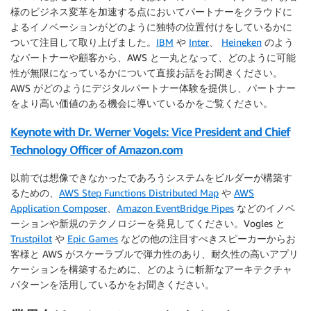
様のビジネス変革を加速する点においてパートナーをクラウドに
よるイノベーションがどのように独特の位置付けをしているかに
ついて注目して取り上げました。
IBM
や
Inter
、
Heineken
のよう
なパートナーや顧客から、AWS と一丸となって、どのように可能
性が無限になっているかについて直接お話をお聞きください。
AWS がどのようにデジタルパートナー体験を提供し、パートナー
をより高い価値のある機会に導いているかをご覧ください。
Keynote with Dr. Werner Vogels: Vice President and Chief
Technology Officer of Amazon.com
以前では想像できなかったであろうシステムをビルダーが構築す
るための、
AWS Step Functions Distributed Map
や
AWS
Application Composer
、
Amazon EventBridge Pipes
などのイノベ
ーションや新規のテクノロジーを発見してください。Vogles と
Trustpilot
や
Epic Games
などの他の注目すべきスピーカーからお
客様と AWS がスケーラブルで弾力性のあり、耐久性の高いアプリ
ケーションを構築するために、どのように斬新なアーキテクチャ
パターンを活用しているかをお聞きください。