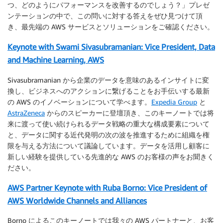
つ、どのようにパフォーマンスを改善するのでしょう？」プレゼ
ンテーションの中で、この問いに対する答えをぜひ見つけて頂
き、最先端の AWS サービスとソリューションをご確認ください。
Keynote with Swami Sivasubramanian: Vice President, Data
and Machine Learning, AWS
Sivasubramanian から企業のデータを意味のあるインサイトに変
換し、ビジネスへのアクションに繋げることをお手伝いする最新
の AWS のイノベーションについて学べます。
Expedia Group
と
AstraZeneca
からのスピーカーに登壇頂き、このキーノートでは将
来に渡って使い続けられるデータ戦略の重大な構成要素について
と、データに関する近代発明の次の波を推進するために組織を権
限を与える方法について議論しています。データを活用し顧客に
新しい経験を提供している先進的な AWS のお客様の声をお聞きく
ださい。
AWS Partner Keynote with Ruba Borno: Vice President of
AWS Worldwide Channels and Alliances
Borno によるこのキーノートでは我々の AWS パートナーと、お客