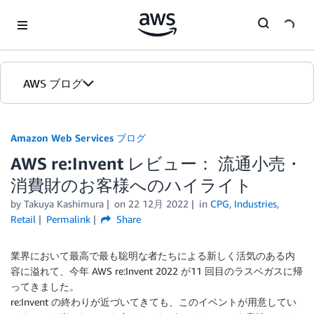
Skip to Main Content
AWS ブログ
ホーム
Amazon Web Services ブログ
AWS re:Invent レビュー： 流通小売・
カテゴリ
消費財のお客様へのハイライト
エディション
by
Takuya Kashimura
on
22 12月 2022
in
CPG
,
Industries
,
Retail
Permalink
Share
業界において最高で最も聡明な者たちによる新しく活気のある内
容に溢れて、今年 AWS re:Invent 2022 が11 回目のラスベガスに帰
ってきました。
re:Invent の終わりが近づいてきても、このイベントが用意してい