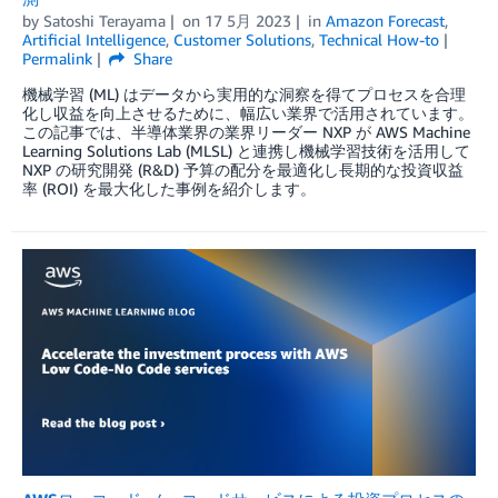
by
Satoshi Terayama
on
17 5月 2023
in
Amazon Forecast
,
Artificial Intelligence
,
Customer Solutions
,
Technical How-to
Permalink
Share
機械学習 (ML) はデータから実用的な洞察を得てプロセスを合理
化し収益を向上させるために、幅広い業界で活用されています。
この記事では、半導体業界の業界リーダー NXP が AWS Machine
Learning Solutions Lab (MLSL) と連携し機械学習技術を活用して
NXP の研究開発 (R&D) 予算の配分を最適化し長期的な投資収益
率 (ROI) を最大化した事例を紹介します。