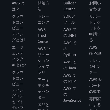
AWS と
開始方
Builder
お問い
は？
法
Center
合わせ
クラウ
トレー
SDK と
サポー
ドコン
ニング
ツール
トチケ
ピュー
ットを
AWS
AWS で
ティン
申請す
Trust
の .NET
グとは?
る
Center
AWS で
エージ
AWS
AWS ソ
の
ェンテ
re:Post
リュー
Python
ィック
ション
ナレッ
AWS で
AI とは?
ライブ
ジセン
の Java
クラウ
ラリ
ター
AWS で
ドコン
アーキ
AWS サ
の PHP
ピュー
テクチ
ポート
AWS で
ティン
ャセン
の概要
の
グコン
ター
専門家
JavaScript
セプト
製品と
による
のハブ