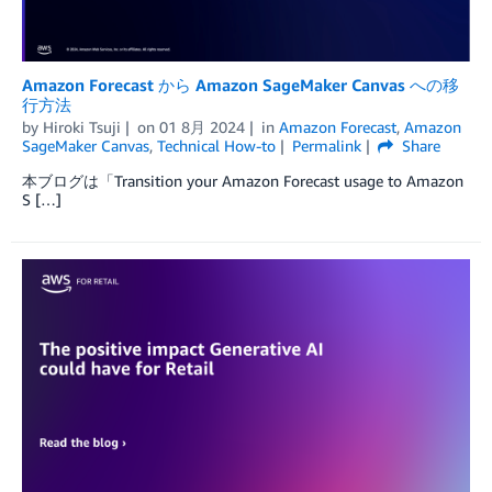
Amazon Forecast から Amazon SageMaker Canvas への移
行方法
by
Hiroki Tsuji
on
01 8月 2024
in
Amazon Forecast
,
Amazon
SageMaker Canvas
,
Technical How-to
Permalink
Share
本ブログは「Transition your Amazon Forecast usage to Amazon
S […]