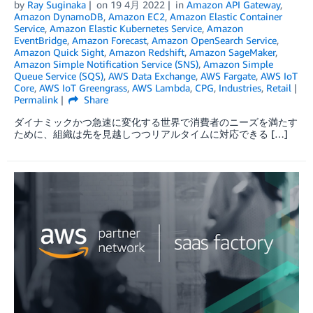
by
Ray Suginaka
on
19 4月 2022
in
Amazon API Gateway
,
Amazon DynamoDB
,
Amazon EC2
,
Amazon Elastic Container
Service
,
Amazon Elastic Kubernetes Service
,
Amazon
EventBridge
,
Amazon Forecast
,
Amazon OpenSearch Service
,
Amazon Quick Sight
,
Amazon Redshift
,
Amazon SageMaker
,
Amazon Simple Notification Service (SNS)
,
Amazon Simple
Queue Service (SQS)
,
AWS Data Exchange
,
AWS Fargate
,
AWS IoT
Core
,
AWS IoT Greengrass
,
AWS Lambda
,
CPG
,
Industries
,
Retail
Permalink
Share
ダイナミックかつ急速に変化する世界で消費者のニーズを満たす
ために、組織は先を見越しつつリアルタイムに対応できる […]