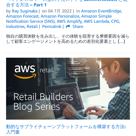
合する方法 – Part 1
by
Ray Suginaka
on
04 7月 2022
in
Amazon EventBridge
,
Amazon Forecast
,
Amazon Personalize
,
Amazon Simple
Notification Service (SNS)
,
AWS Amplify
,
AWS Lambda
,
CPG
,
Industries
,
Retail
Permalink
Share
独自の購買体験を生み出し、その体験を阻害する摩擦要因を減ら
して顧客エンゲージメントを高めるための差別化要素とし […]
動的なサプライチェーンプラットフォームを構築する方法:
入門書