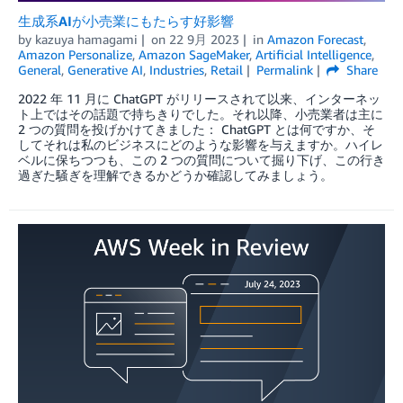
生成系AIが小売業にもたらす好影響
by
kazuya hamagami
on
22 9月 2023
in
Amazon Forecast
,
Amazon Personalize
,
Amazon SageMaker
,
Artificial Intelligence
,
General
,
Generative AI
,
Industries
,
Retail
Permalink
Share
2022 年 11 月に ChatGPT がリリースされて以来、インターネッ
ト上ではその話題で持ちきりでした。それ以降、小売業者は主に
2 つの質問を投げかけてきました： ChatGPT とは何ですか、そ
してそれは私のビジネスにどのような影響を与えますか。ハイレ
ベルに保ちつつも、この 2 つの質問について掘り下げ、この行き
過ぎた騒ぎを理解できるかどうか確認してみましょう。