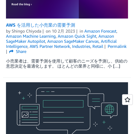
AWS を活用した小売業の需要予測
by
Shingo Chiyoda
on
10 2月 2023
in
Amazon Forecast
,
Amazon Machine Learning
,
Amazon Quick Sight
,
Amazon
SageMaker Autopilot
,
Amazon SageMaker Canvas
,
Artificial
Intelligence
,
AWS Partner Network
,
Industries
,
Retail
Permalink
Share
小売業者は、需要予測を使用して顧客のニーズを予測し、供給の
意思決定を最適化します。 ほとんどの業界と同様に、小 […]