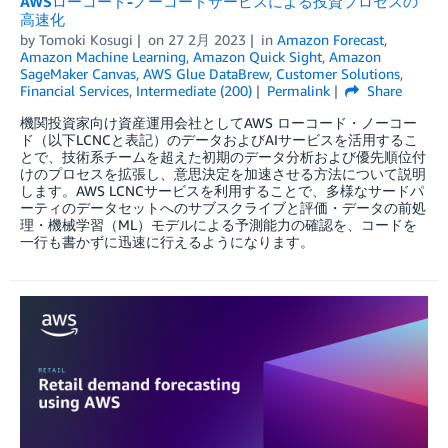
AWSローコード-ノーコードサービスによる投資プロセスの
高速化
by
Tomoki Kosugi
on
27 2月 2023
in
Amazon Forecast
,
Amazon Machine Learning
,
Amazon Quick Sight
,
Amazon
SageMaker Canvas
,
AWS Glue DataBrew
,
Customer Solutions
,
Financial Services
,
Intermediate (200)
Permalink
Share
機関投資家向け資産運用会社としてAWS ローコード・ノーコー
ド（以下LCNCと表記）のデータおよびAIサービスを活用するこ
とで、技術系チームを超えた初期のデータ分析および優先順位付
けのプロセスを拡張し、意思決定を加速させる方法について説明
します。AWS LCNCサービスを利用することで、多様なサードパ
ーティのデータセットへのサブスクライブと評価・データの前処
理・機械学習（ML）モデルによる予測能力の確認を、コードを
一行も書かずに迅速に行えるようになります。