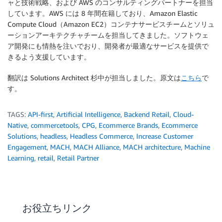
ャと技術戦略、および AWS のコンサルティングパートナーを担当
}
            res
.
json
(
this
.
prepareResponse
(
result
)
)
;
しています。AWS には 8 年間在籍しており、Amazon Elastic
}
)
;
Compute Cloud（Amazon EC2）コンテナサービスチームとソリュ
ーションアーキテクチャチームを担当してきました。ソフトウェ
// request to update the order
ア開発にも情熱を注いでおり、開発者が最適なサービスを提供で
this
.
express
.
put
(
"/id/:orderId"
,
async
(
req
,
きるよう支援しています。
this
.
logger
.
info
(
"url:::::::"
+
 req
.
url 
let
 result 
=
await
 ctClient
.
updateOrder
(
翻訳は Solutions Architect 杉中が担当しました。原文は
こちら
で
            res
.
json
(
this
.
prepareResponse
(
result
)
)
;
す。
}
)
;
// request to update the order
TAGS:
API-first
,
Artificial Intelligence
,
Backend Retail
,
Cloud-
this
.
express
.
options
(
"/id/:orderId"
,
async
(
Native
,
commercetools
,
CPG
,
Ecommerce Brands
,
Ecommerce
this
.
logger
.
info
(
"url:::::::"
+
 req
.
url 
Solutions
,
headless
,
Headless Commerce
,
Increase Customer
let
 result 
=
await
 ctClient
.
updateOrder
(
Engagement
,
MACH
,
MACH Alliance
,
MACH architecture
,
Machine
            res
.
json
(
this
.
prepareResponse
(
result
)
)
;
Learning
,
retail
,
Retail Partner
}
)
;
}
// OMITS: request and response adapter methods
お役立ちリンク
[
...
]
}