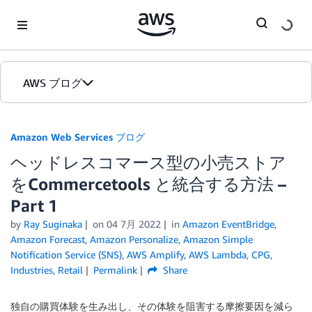
Skip to Main Content
AWS ブログ
ホーム
Amazon Web Services ブログ
ヘッドレスコマース型の小売ストア
カテゴリ
をCommercetools と統合する方法 –
エディション
Part 1
by
Ray Suginaka
on
04 7月 2022
in
Amazon EventBridge
,
Amazon Forecast
,
Amazon Personalize
,
Amazon Simple
Notification Service (SNS)
,
AWS Amplify
,
AWS Lambda
,
CPG
,
Industries
,
Retail
Permalink
Share
独自の購買体験を生み出し、その体験を阻害する摩擦要因を減ら