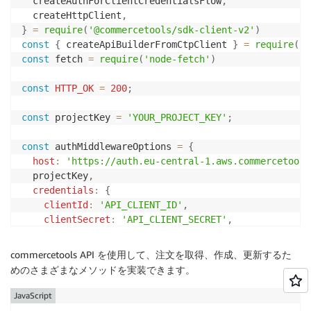
  createAuthForClientCredentialsFlow
,
  createHttpClient
,
}
=
require
(
'@commercetools/sdk-client-v2'
)
const
{
 createApiBuilderFromCtpClient 
}
=
require
(
'@
const
 fetch 
=
require
(
'node-fetch'
)
const
HTTP_OK
=
200
;
const
 projectKey 
=
'YOUR_PROJECT_KEY'
;
const
 authMiddlewareOptions 
=
{
host
:
'https://auth.eu-central-1.aws.commercetools
  projectKey
,
credentials
:
{
clientId
:
'API_CLIENT_ID'
,
clientSecret
:
'API_CLIENT_SECRET'
,
}
,
scopes
:
[
'API_CLIENT_SCOPES'
]
,
commercetools API を使用して、注文を取得、作成、更新するた
  fetch
,
めのさまざまなメソッドを実装できます。
}
JavaScript
const
 httpMiddlewareOptions 
=
{