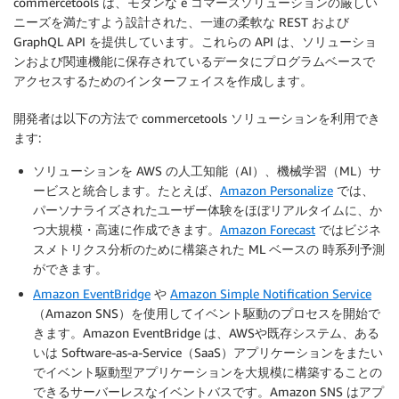
commercetools は、モダンな e コマースソリューションの厳しい
ニーズを満たすよう設計された、一連の柔軟な REST および
GraphQL API を提供しています。これらの API は、ソリューショ
ンおよび関連機能に保存されているデータにプログラムベースで
アクセスするためのインターフェイスを作成します。
開発者は以下の方法で commercetools ソリューションを利用でき
ます:
ソリューションを AWS の人工知能（AI）、機械学習（ML）サ
ービスと統合します。たとえば、
Amazon Personalize
では、
パーソナライズされたユーザー体験をほぼリアルタイムに、か
つ大規模・高速に作成できます。
Amazon Forecast
ではビジネ
スメトリクス分析のために構築された ML ベースの 時系列予測
ができます。
Amazon EventBridge
や
Amazon Simple Notification Service
（Amazon SNS）を使用してイベント駆動のプロセスを開始で
きます。Amazon EventBridge は、AWSや既存システム、ある
いは Software-as-a-Service（SaaS）アプリケーションをまたい
でイベント駆動型アプリケーションを大規模に構築することの
できるサーバーレスなイベントバスです。Amazon SNS はアプ