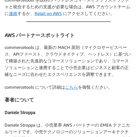
let
 result 
=
await
 ctClient
.
getOrdersByI
}
)
ャと統合するための支援が必要な場合は、AWS アカウントチーム
            res
.
json
(
this
.
prepareResponse
(
result
)
)
;
return
 result
;
に
連絡
するか、
Retail on AWS
にアクセスしてください。
}
)
;
}
// request to get all the orders by userName
export
async
function
updateOrder
(
orderId
:
 string
,
this
.
express
.
get
(
"/username/:userName"
,
asyn
AWS パートナースポットライト
let
result
:
 any
[
]
=
[
]
;
this
.
logger
.
info
(
"url:::::::"
+
 req
.
url
)
await
 apiRoot

let
 result 
=
await
 ctClient
.
getOrdersByU
commercetools は、最新の MACH 原則（マイクロサービスベー
.
withProjectKey
(
{
 projectKey 
}
)
            res
.
json
(
this
.
prepareResponse
(
result
)
)
;
ス、APIファースト、クラウドネイティブ、ヘッドレス）に基づい
.
orders
(
)
}
)
;
て構築された先進的なコマースソリューションであり、コマース
.
withOrderNumber
(
orderId
)
ソリューションと連携することで小売企業はビジネスと顧客の正
.
post
(
{
// request to create the order
確なニーズに合わせたエクスペリエンスを調整できます。
body
:
JSON
.
parse
(
orderUpdate
)
,
this
.
express
.
post
(
"/"
,
async
(
req
,
 res
)
=>
{
}
)
this
.
logger
.
info
(
"url:::::::"
+
 req
.
url 
commercetools について詳細は
こちら
を御覧ください。
.
execute
(
)
let
 result 
=
await
 ctClient
.
createOrder
(
.
then
(
(
res
:
 any
)
=>
{
            res
.
json
(
this
.
prepareResponse
(
result
)
)
;
著者について
if
(
res
.
statusCode 
==
HTTP_OK
)
{
}
)
;
          result 
=
 res
.
body
.
results
;
Daniele Stroppa
}
// request to create the order
}
)
this
.
express
.
options
(
"/"
,
async
(
req
,
 res
)
=
Daniele Stroppa は、小売業界 AWS パートナーの EMEA テクニカ
return
 result
;
this
.
logger
.
info
(
"url:::::::"
+
 req
.
url 
ルリードです。小売テクノロジーのソリューションアーキテクチ
}
let
 result 
=
await
 ctClient
.
createOrder
(