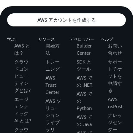
AWS アカウントを作成する
学ぶ
リソース
デベロッパー
ヘルプ
AWS と
開始方
Builder
お問い
は？
法
Center
合わせ
クラウ
トレー
SDK と
サポー
ドコン
ニング
ツール
トチケ
ピュー
ットを
AWS
AWS で
ティン
申請す
Trust
の .NET
グとは?
る
Center
AWS で
エージ
AWS
AWS ソ
の
ェンテ
re:Post
リュー
Python
ィック
ション
ナレッ
AWS で
AI とは?
ライブ
ジセン
の Java
クラウ
ラリ
ター
AWS で