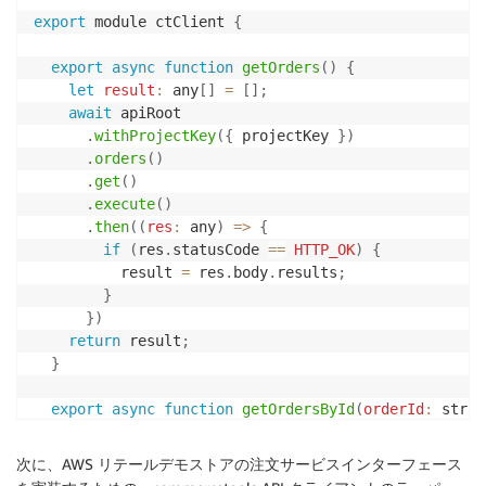
host
:
'https://api.eu-central-1.aws.commercetools.
export
 module ctClient 
{
  fetch
,
}
export
async
function
getOrders
(
)
{
let
result
:
 any
[
]
=
[
]
;
const
 client 
=
new
ClientBuilder
(
)
await
 apiRoot

.
withProjectKey
(
projectKey
)
.
withProjectKey
(
{
 projectKey 
}
)
.
withMiddleware
(
createAuthForClientCredentialsFlow
.
orders
(
)
.
withMiddleware
(
createHttpClient
(
httpMiddlewareOpt
.
get
(
)
.
withUserAgentMiddleware
(
)
.
execute
(
)
.
build
(
)
.
then
(
(
res
:
 any
)
=>
{
if
(
res
.
statusCode 
==
HTTP_OK
)
{
const
 apiRoot 
=
createApiBuilderFromCtpClient
(
client
          result 
=
 res
.
body
.
results
;
}
}
)
return
 result
;
}
export
async
function
getOrdersById
(
orderId
:
 strin
let
result
:
 any
[
]
=
[
]
;
await
 apiRoot

次に、AWS リテールデモストアの注文サービスインターフェース
.
withProjectKey
(
{
 projectKey 
}
)