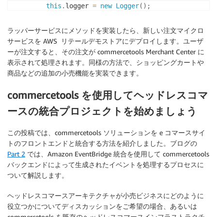
.
execute
(
)
this
.
logger 
=
new
Logger
(
)
;
.
then
(
(
res
:
 any
)
=>
{
}
if
(
res
.
statusCode 
==
HTTP_OK
)
{
ラッパーサービスにメソッドを実装したら、新しい注文マイクロ
          result 
=
 res
.
body
.
results
;
// Configure Express middleware.
サービスを AWS リテールデモストアにデプロイします。ユーザ
}
private
middleware
(
)
:
void
{
ーが注文すると、その注文が commercetools Merchant Center に
}
)
this
.
express
.
use
(
bodyParser
.
json
(
)
)
;
表示されて処理されます。同様の方法で、ショッピングカートや
return
 result
;
this
.
express
.
use
(
bodyParser
.
urlencoded
(
{
ext
商品などの追加の小売機能を実装できます。
}
}
commercetools を使用してヘッドレスコマ
export
async
function
createOrder
(
order
:
 string
)
{
private
routes
(
)
:
void
{
let
result
:
 any
[
]
=
[
]
;
ースの統合プロジェクトを始めましょう
await
 apiRoot

// request to get all the orders
.
withProjectKey
(
{
 projectKey 
}
)
this
.
express
.
get
(
"/all"
,
async
(
req
,
 res
)
=>
この投稿では、commercetools ソリューションを e コマースサイ
.
orders
(
)
this
.
logger
.
info
(
"url:::::::"
+
 req
.
url
)
トのフロントエンドと統合する方法を紹介しました。ブログの
.
post
(
{
let
 result 
=
await
 ctClient
.
getOrders
(
)
;
Part 2
では、Amazon EventBridge 統合を使用して commercetools
body
:
JSON
.
parse
(
order
)
,
            res
.
json
(
this
.
prepareResponse
(
result
)
)
;
バックエンドによって生成されたイベントを処理するプロセスに
}
)
}
)
;
ついて解説します。
.
execute
(
)
.
then
(
(
res
:
 any
)
=>
{
// request to get an order by orderId
ヘッドレスコマースアーキテクチャが小売ビジネスにどのように
if
(
res
.
statusCode 
==
HTTP_OK
)
{
this
.
express
.
get
(
"/id/:orderId"
,
async
(
req
,
役立つかについてディスカッションをご希望の場合、あるいは
          result 
=
 res
.
body
.
results
;
this
.
logger
.
info
(
"url:::::::"
+
 req
.
url
)
commercetools を既存のヘッドレスコマースインフラストラクチ
}