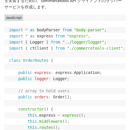
を実装するための、commercetools API クライアントのラッパー
.
orders
(
)
サービスを作成します。
.
withOrderNumber
(
orderId
)
.
get
(
)
JavaScript
.
execute
(
)
.
then
(
(
res
:
 any
)
=>
{
import
*
as
 bodyParser 
from
"body-parser"
;
if
(
res
.
statusCode 
==
HTTP_OK
)
{
import
*
as
 express 
from
"express"
;
          result 
=
 res
.
body
.
results
;
import
{
 Logger 
}
from
"../logger/logger"
;
}
import
{
 ctClient 
}
from
"./commercetools-client"
;
}
)
return
 result
;
class
OrderRoutes
{
}
public
express
:
 express
.
Application
;
export
async
function
getOrdersByUsername
(
userName
public
logger
:
 Logger
;
let
result
:
 any
[
]
=
[
]
;
await
 apiRoot

// array to hold users
.
withProjectKey
(
{
 projectKey 
}
)
public
orders
:
 Order
[
]
;
.
orders
(
)
.
search
(
)
constructor
(
)
{
.
post
(
{
this
.
express 
=
express
(
)
;
body
:
{
query
:
'{ "filter": [ { "exact": {  
this
.
middleware
(
)
;
}
)
this
.
routes
(
)
;