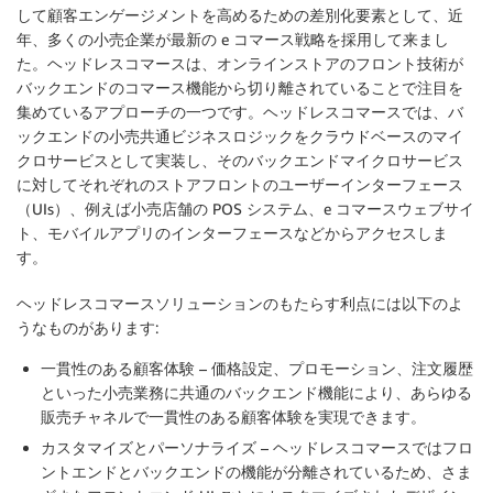
して顧客エンゲージメントを高めるための差別化要素として、近
年、多くの小売企業が最新の e コマース戦略を採用して来まし
た。ヘッドレスコマースは、オンラインストアのフロント技術が
バックエンドのコマース機能から切り離されていることで注目を
集めているアプローチの一つです。ヘッドレスコマースでは、バ
ックエンドの小売共通ビジネスロジックをクラウドベースのマイ
クロサービスとして実装し、そのバックエンドマイクロサービス
に対してそれぞれのストアフロントのユーザーインターフェース
（UIs）、例えば小売店舗の POS システム、e コマースウェブサイ
ト、モバイルアプリのインターフェースなどからアクセスしま
す。
ヘッドレスコマースソリューションのもたらす利点には以下のよ
うなものがあります:
一貫性のある顧客体験
– 価格設定、プロモーション、注文履歴
といった小売業務に共通のバックエンド機能により、あらゆる
販売チャネルで一貫性のある顧客体験を実現できます。
カスタマイズとパーソナライズ
– ヘッドレスコマースではフロ
ントエンドとバックエンドの機能が分離されているため、さま