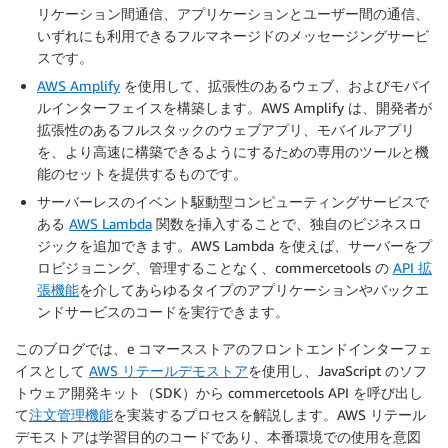
リケーション間通信、アプリケーションとユーザー間の通信、
いずれにも利用できるフルマネージドのメッセージングサービ
スです。
AWS Amplify
を使用して、拡張性のあるウェブ、およびモバイ
ルインターフェイスを構築します。AWS Amplify は、開発者が
拡張性のあるフルスタックのウェブアプリ、モバイルアプリ
を、より高速に構築できるようにするための専用のツールと機
能のセットを提供するものです。
サーバーレスのイベント駆動型コンピューティングサービスで
ある
AWS Lambda
関数を挿入することで、独自のビジネスロ
ジックを追加できます。AWS Lambda を使えば、サーバーをプ
ロビジョニング、管理することなく、commercetools の
API 拡
張機能
を介してあらゆるタイプのアプリケーションやバックエ
ンドサービスのコードを実行できます。
このブログでは、e コマースストアのフロントエンドインターフェ
イスとして
AWS リテールデモストア
を使用し、JavaScript のソフ
トウェア開発キット（SDK）から commercetools API を呼び出し
て
注文管理機能
を実装するプロセスを解説します。AWS リテール
デモストアは学習目的のコードであり、本番環境での使用を意図