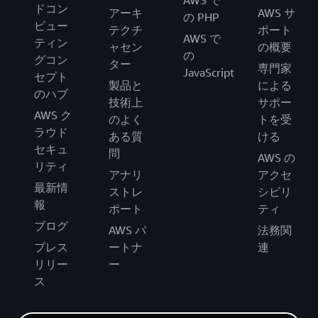
ドコン
アーキ
AWS サ
の PHP
ピュー
テクチ
ポート
AWS で
ティン
ャセン
の概要
の
グコン
ター
専門家
JavaScript
セプト
製品と
による
のハブ
技術上
サポー
AWS ク
のよく
トを受
ラウド
ある質
ける
セキュ
問
AWS の
リティ
アナリ
アクセ
最新情
ストレ
シビリ
報
ポート
ティ
ブログ
AWS パ
法務関
プレス
ートナ
連
リリー
ー
ス