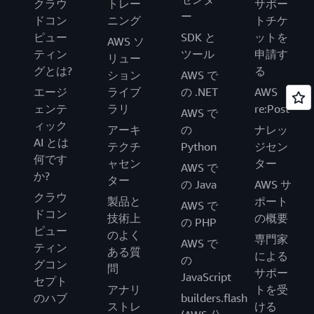
クラウ
トレー
サポー
ー
ドコン
ニング
トチケ
ピュー
SDK と
ットを
AWS ソ
ティン
ツール
申請す
リュー
グとは?
る
ション
AWS で
エージ
ライブ
の .NET
AWS
ェンテ
ラリ
re:Post
AWS で
ィック
アーキ
の
ナレッ
AI とは
テクチ
Python
ジセン
何です
ャセン
ター
AWS で
か?
ター
の Java
AWS サ
クラウ
製品と
ポート
AWS で
ドコン
技術上
の概要
の PHP
ピュー
のよく
専門家
AWS で
ティン
ある質
による
の
グコン
問
サポー
JavaScript
セプト
アナリ
トを受
のハブ
builders.flash
ストレ
ける