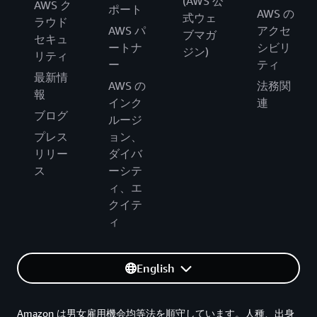
(AWS 公
AWS ク
ポート
AWS の
式ウェ
ラウド
AWS パ
アクセ
ブマガ
セキュ
ートナ
シビリ
ジン)
リティ
ー
ティ
最新情
AWS の
法務関
報
インク
連
ブログ
ルージ
プレス
ョン、
リリー
ダイバ
ス
ーシテ
ィ、エ
クイテ
ィ
English
Amazon は男女雇用機会均等法を順守しています。人種、出身