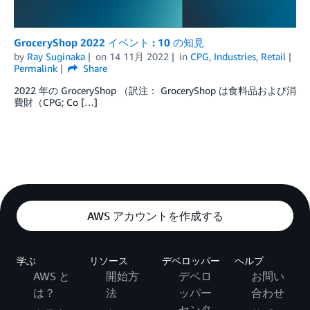
GroceryShop 2022 イベント : 10 の知見
by
Ray Suginaka
on
14 11月 2022
in
CPG
,
Industries
,
Retail
Permalink
Share
2022 年の GroceryShop （訳注： GroceryShop は食料品および消
費財（CPG; Co […]
AWS アカウントを作成する
学ぶ
リソース
デベロッパー
ヘルプ
AWS と
開始方
デベロ
お問い
は？
法
ッパー
合わせ
センタ