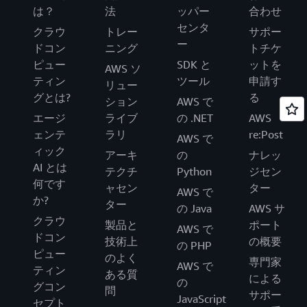
は？
法
ッパー
合わせ
センタ
クラウ
トレー
サポー
ー
ドコン
ニング
トチケ
ピュー
SDK と
ットを
AWS ソ
ティン
ツール
申請す
リュー
グとは?
る
ション
AWS で
エージ
ライブ
の .NET
AWS
ェンテ
ラリ
re:Post
AWS で
ィック
アーキ
の
ナレッ
AI とは
テクチ
Python
ジセン
何です
ャセン
ター
AWS で
か?
ター
の Java
AWS サ
クラウ
製品と
ポート
AWS で
ドコン
技術上
の概要
の PHP
ピュー
のよく
専門家
AWS で
ティン
ある質
による
の
グコン
問
サポー
JavaScript
セプト