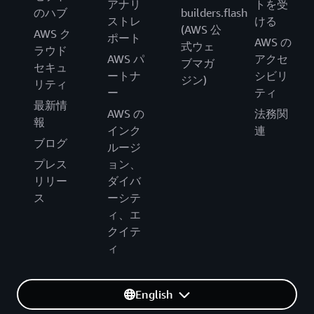
アナリ
トを受
のハブ
builders.flash
ストレ
ける
(AWS 公
AWS ク
ポート
AWS の
式ウェ
ラウド
AWS パ
アクセ
ブマガ
セキュ
ートナ
シビリ
ジン)
リティ
ー
ティ
最新情
AWS の
法務関
報
インク
連
ブログ
ルージ
プレス
ョン、
リリー
ダイバ
ス
ーシテ
ィ、エ
クイテ
ィ
English