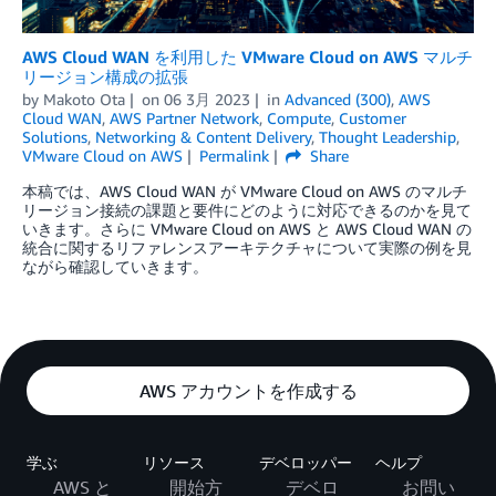
AWS Cloud WAN を利用した VMware Cloud on AWS マルチ
リージョン構成の拡張
by
Makoto Ota
on
06 3月 2023
in
Advanced (300)
,
AWS
Cloud WAN
,
AWS Partner Network
,
Compute
,
Customer
Solutions
,
Networking & Content Delivery
,
Thought Leadership
,
VMware Cloud on AWS
Permalink
Share
本稿では、AWS Cloud WAN が VMware Cloud on AWS のマルチ
リージョン接続の課題と要件にどのように対応できるのかを見て
いきます。さらに VMware Cloud on AWS と AWS Cloud WAN の
統合に関するリファレンスアーキテクチャについて実際の例を見
ながら確認していきます。
AWS アカウントを作成する
学ぶ
リソース
デベロッパー
ヘルプ
AWS と
開始方
デベロ
お問い