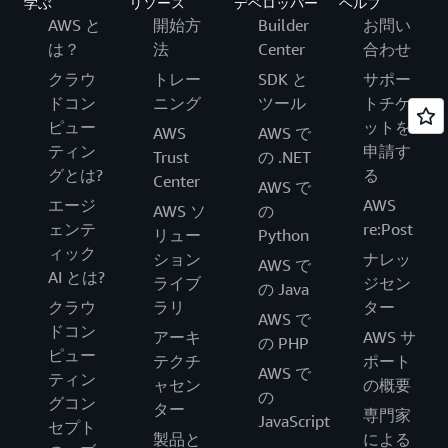
学ぶ
リソース
デベロッパー
ヘルプ
AWS と
開始方
Builder
お問い
は？
法
Center
合わせ
クラウ
トレー
SDK と
サポー
ドコン
ニング
ツール
トチケ
ピュー
ットを
AWS
AWS で
ティン
申請す
Trust
の .NET
グとは?
る
Center
AWS で
エージ
AWS
AWS ソ
の
ェンテ
re:Post
リュー
Python
ィック
ション
ナレッ
AWS で
AI とは?
ライブ
ジセン
の Java
クラウ
ラリ
ター
AWS で
ドコン
アーキ
AWS サ
の PHP
ピュー
テクチ
ポート
AWS で
ティン
ャセン
の概要
の
グコン
ター
専門家
JavaScript
セプト
製品と
による