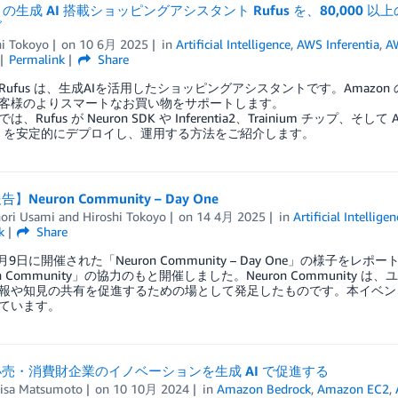
n の生成 AI 搭載ショッピングアシスタント Rufus を、80,000 以上の
グ
hi Tokoyo
on
10 6月 2025
in
Artificial Intelligence
,
AWS Inferentia
,
A
Permalink
Share
on Rufus は、生成AIを活用したショッピングアシスタントです。Ama
客様のよりスマートなお買い物をサポートします。
は、Rufus が Neuron SDK や Inferentia2、Trainium 
LM を安定的にデプロイし、運用する方法をご紹介します。
Neuron Community – Day One
ori Usami
and
Hiroshi Tokoyo
on
14 4月 2025
in
Artificial Intelligen
k
Share
4月9日に開催された「Neuron Community – Day One」の様子
n Community」の協力のもと開催しました。Neuron Community は、ユーザ
報や知見の共有を促進するための場として発足したものです。本イベントは
ています。
売・消費財企業のイノベーションを生成 AI で促進する
isa Matsumoto
on
10 10月 2024
in
Amazon Bedrock
,
Amazon EC2
,