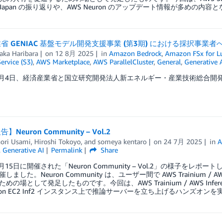
t Japan の振り返りや、AWS Neuron のアップデート情報が多めの内
省 GENIAC 基盤モデル開発支援事業 (第3期) における採択事業
aka Haribara
on
12 8月 2025
in
Amazon Bedrock
,
Amazon FSx for L
ervice (S3)
,
AWS Marketplace
,
AWS ParallelCluster
,
General
,
Generative 
年7月4日、経済産業省と国立研究開発法人新エネルギー・産業技術総合開発機構 
Neuron Community – Vol.2
ori Usami
,
Hiroshi Tokoyo
, and
someya kentaro
on
24 7月 2025
in
A
,
Generative AI
Permalink
Share
7月15日に開催された「Neuron Community – Vol.2」の様子をレポー
しました。Neuron Community は、ユーザー間で AWS Trainium /
めの場として発足したものです。今回は、AWS Trainium / AWS In
zon EC2 Inf2 インスタンス上で推論サーバーを立ち上げるハンズオン