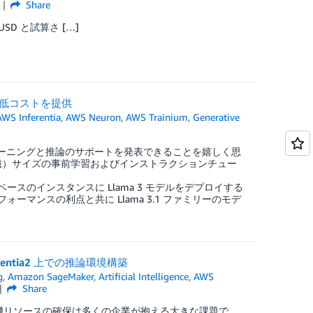
k
Share
SD と試算さ […]
高性能と低コストを提供
AWS Inferentia
,
AWS Neuron
,
AWS Trainium
,
Generative
デルのファインチューニングと推論のサポートを発表できることを嬉しく思
4,050億）サイズの事前学習およびインストラクションチュー
erentia ベースのインスタンスに Llama 3 モデルをデプロイする
ーマンスの利点と共に Llama 3.1 ファミリーのモデ
rentia2 上での推論環境構築
g
,
Amazon SageMaker
,
Artificial Intelligence
,
AWS
Share
算機リソースの確保は多くの企業が抱える大きな課題で