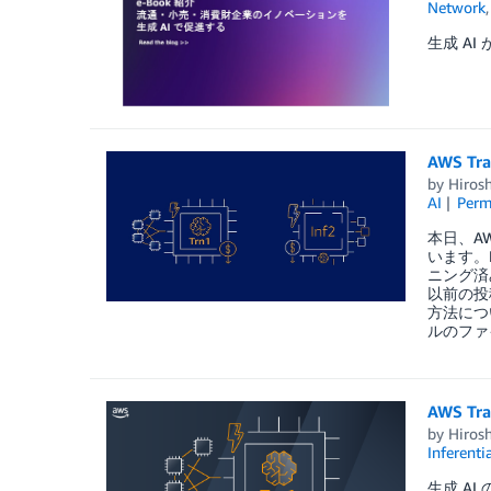
Network
生成 AI
AWS T
by
Hiros
AI
Perm
本日、AW
います。L
ニング済
以前の投稿で
方法につ
ルのファ
AWS T
by
Hiros
Inferenti
生成 A