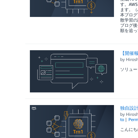
す。AWS
ます。（An
本ブログで
散学習の
ブログ後半
順を追っ
【開催報
by
Hiros
ソリューシ
独自設計チ
by
Hiros
to
Perm
こんにちは