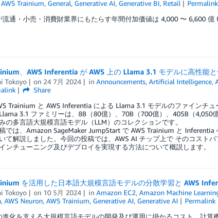
,
AWS Trainium
,
General
,
Generative AI
,
Generative BI
,
Retail
Permalin
 が流通・小売・消費財業界にもたらす年間付加価値は 4,000 〜 6,600 億 U
rainium、AWS Inferentia が AWS 上の Llama 3.1 モデルに
hi Tokoyo
on
24 7月 2024
in
Announcements
,
Artificial Intelligence
,
alink
Share
S Trainium と AWS Inferentia による Llama 3.1 モ
lama 3.1 ファミリーは、8B（80億）、70B（700億）、405B（
みの多言語大規模言語モデル（LLM）のコレクションです。
は、Amazon SageMaker JumpStart で AWS Trainium と Inf
いて解説しました。今回の投稿では、AWS AI チップ上で そのコストパフォ
インチューニング及びデプロイを実現する方法について概説します。
rainium を活用した日本語大規模言語モデルの分散学習と AWS Infe
hi Tokoyo
on
10 5月 2024
in
Amazon EC2
,
Amazon Machine Learnin
a
,
AWS Neuron
,
AWS Trainium
,
Generative AI
,
Generative AI
Permalink
I の進化を支える大規模言語モデルの開発及び運用に掛かるコスト、計