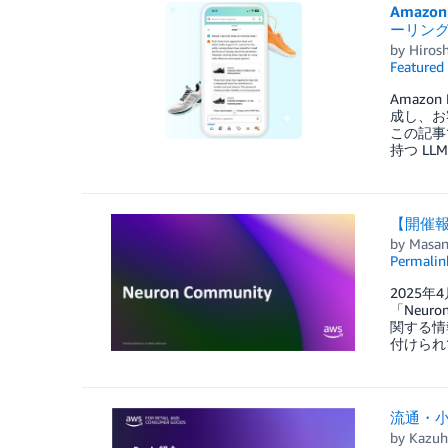
Amazo
ーリン
by
Hiros
Featured
Amaz
成し、お
この記事で
持つ L
【開催報告】
by
Masan
Permalin
2025年
「Neuro
関する情
付けられ
流通・小
by
Kazuh