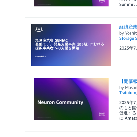
Summi
経済産業
by
Yoshit
Storage S
2025
【開催報告】
by
Masan
Trainium
2025年
のもと開催
促進するた
に Ama