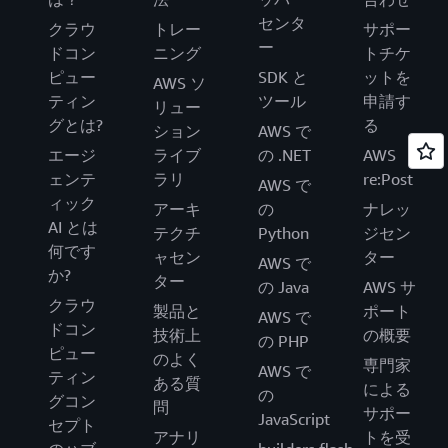
センタ
クラウ
トレー
サポー
ー
ドコン
ニング
トチケ
ピュー
SDK と
ットを
AWS ソ
ティン
ツール
申請す
リュー
グとは?
る
ション
AWS で
エージ
ライブ
の .NET
AWS
ェンテ
ラリ
re:Post
AWS で
ィック
アーキ
の
ナレッ
AI とは
テクチ
Python
ジセン
何です
ャセン
ター
AWS で
か?
ター
の Java
AWS サ
クラウ
製品と
ポート
AWS で
ドコン
技術上
の概要
の PHP
ピュー
のよく
専門家
AWS で
ティン
ある質
による
の
グコン
問
サポー
JavaScript
セプト
アナリ
トを受