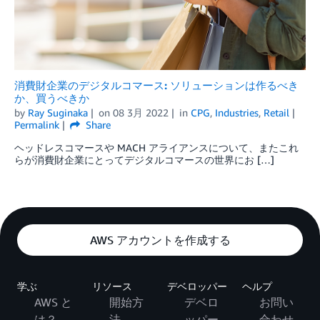
消費財企業のデジタルコマース: ソリューションは作るべき
か、買うべきか
by
Ray Suginaka
on
08 3月 2022
in
CPG
,
Industries
,
Retail
Permalink
Share
ヘッドレスコマースや MACH アライアンスについて、またこれ
らが消費財企業にとってデジタルコマースの世界にお […]
AWS アカウントを作成する
学ぶ
リソース
デベロッパー
ヘルプ
AWS と
開始方
デベロ
お問い
は？
法
ッパー
合わせ