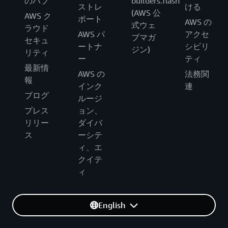
のハブ
builders.flash
ストレ
ける
(AWS 公
AWS ク
ポート
AWS の
式ウェ
ラウド
AWS パ
アクセ
ブマガ
セキュ
ートナ
シビリ
ジン)
リティ
ー
ティ
最新情
AWS の
法務関
報
インク
連
ブログ
ルージ
プレス
ョン、
リリー
ダイバ
ス
ーシテ
ィ、エ
クイテ
ィ
English