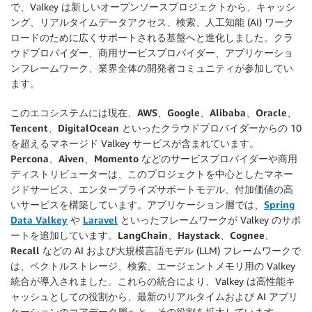
で、Valkey は新しいオープンソースプロジェクトから、キャッシ
ング、リアルタイムデータアクセス、検索、人工知能 (AI) ワーク
ロードのために広くサポートされる基盤へと進化しました。クラ
ウドプロバイダー、商用サービスプロバイダー、アプリケーショ
ンフレームワーク、業界全体の開発者コミュニティが参加してい
ます。
このエコシステムには現在、
AWS
、
Google
、
Alibaba
、
Oracle
、
Tencent
、
DigitalOcean
といったクラウドプロバイダーからの 10
を超えるマネージド Valkey サービスが含まれています。
Percona
、
Aiven
、
Momento
などのサービスプロバイダーや商用
ディストリビューターは、このプロジェクトを中心としたマネー
ジドサービス、エンタープライズサポートモデル、付加価値の高
いサービスを構築しています。アプリケーション層では、
Spring
Data Valkey
や
Laravel
といったフレームワークが Valkey のサポ
ートを追加しています。
LangChain
、
Haystack
、
Cognee
、
Recall
などの AI および大規模言語モデル (LLM) フレームワークで
は、ベクトルストレージ、検索、エージェントメモリ用の Valkey
統合が導入されました。これらの統合により、Valkey は高性能キ
ャッシュとしての役割から、最新のリアルタイムおよび AI アプリ
ケーションのコアデータ層へと、その役割を拡大しています。