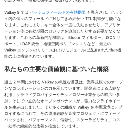
会話メモリ、検索拡張生成 (RAG) などがあります。
Valkey 9 では
ハッシュフィールドの有効期限
も導入され、ハッシ
ュ内の個々のフィールドに対してきめ細かい TTL 制御が可能にな
ります。これにより、キー全体を一度に失効させたり、アプリケ
ーション側に有効期限のロジックを追加したりする必要がなくな
ります。これらの革新的な機能は、Bloom フィルター、JSON サ
ポート、LDAP 統合、地理空間ポリゴンクエリなど、最近の
Valkey エンジンのリリースおよびモジュールに追加された他の機
能の上に構築されています。
私たちの主要な価値観に基づいた構築
過去 2 年間における Valkey の急速な普及は、業界規模でのオープ
ンなコラボレーションの力を示しています。開発者による広範な
利用、クラウドプロバイダーやテクノロジー企業からの幅広い参
加、そして中立的なオープンガバナンスが、強力なフライホイー
ルを生み出しました。より多くの組織が Valkey を本番環境にデプ
ロイするにつれて、その運用経験が直接プロジェクトにフィード
バックされ、パフォーマンス、信頼性、スケーラビリティ、コス
ト効率の継続的な改善を推進しています。