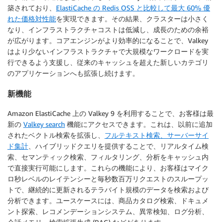
築されており、
ElastiCache の Redis OSS と比較して最大 60% 優
れた価格対性能
を実現できます。その結果、クラスターは小さく
なり、インフラストラクチャコストは低減し、成長のための余裕
が広がります。コアエンジンがより効率的になることで、Valkey
はより少ないインフラストラクチャで大規模なワークロードを実
行できるよう支援し、従来のキャッシュを超えた新しいカテゴリ
のアプリケーションへも拡張し続けます。
新機能
Amazon ElastiCache 上の Valkey 9 を利用することで、お客様は最
新の
Valkey search
機能にアクセスできます。これは、以前に追加
されたベクトル検索を拡張し、
フルテキスト検索、サーバーサイ
ド集計
、ハイブリッドクエリを提供することで、リアルタイム検
索、セマンティック検索、フィルタリング、分析をキャッシュ内
で直接実行可能にします。これらの機能により、お客様はマイク
ロ秒レベルのレイテンシーと毎秒数百万リクエストのスループッ
トで、継続的に更新されるテラバイト規模のデータを検索および
分析できます。ユースケースには、商品カタログ検索、ドキュメ
ント探索、レコメンデーションシステム、異常検知、ログ分析、