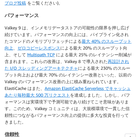
ブログ投稿
をご覧ください)。
パフォーマンス
Valkey 9 は、インメモリデータストアの可能性の限界を押し広げ
続けています。パフォーマンスの向上には、パイプライン化され
たコマンドのメモリプリフェッチによる
最大 40% のスループット
向上
、
ゼロコピーレスポンス
による最大 20% のスループット向
上、そして
Multipath TCP
による最大 25% のレイテンシー削減が
含まれます。これらの改善は、Valkey 8 で導入された
再設計され
た I/O スレッディングアーキテクチャ
による最大 230% のスルー
プット向上および最大 70% のレイテンシー改善といった、以前の
Valkey のパフォーマンス改善の上に積み重ねられています。
ElastiCache はまた、
Amazon ElastiCache Serverless でキャッシュ
あたり毎秒最大 500 万リクエスト
を達成しました。しかし、パフ
ォーマンスは実環境下で予測可能であり続けてこそ意味がありま
す。このため、Valkey コミュニティは、大規模環境で一貫した信
頼性につながるパフォーマンス向上の提供に多大な投資を行って
きました。
信頼性