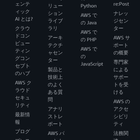
ェンテ
re:Post
リュー
Python
ィック
ション
ナレッ
AWS で
AI とは?
ライブ
ジセン
の Java
クラウ
ラリ
ター
AWS で
ドコン
アーキ
AWS サ
の PHP
ピュー
テクチ
ポート
AWS で
ティン
ャセン
の概要
の
グコン
ター
専門家
JavaScript
セプト
製品と
による
のハブ
技術上
サポー
AWS ク
のよく
トを受
ラウド
ある質
ける
セキュ
問
AWS の
リティ
アナリ
アクセ
最新情
ストレ
シビリ
報
ポート
ティ
ブログ
AWS パ
法務関