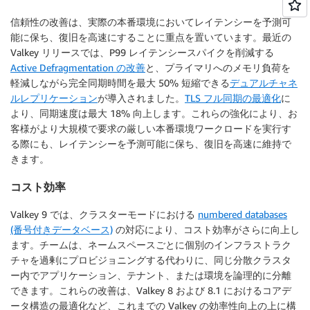
信頼性の改善は、実際の本番環境においてレイテンシーを予測可
能に保ち、復旧を高速にすることに重点を置いています。最近の
Valkey リリースでは、P99 レイテンシースパイクを削減する
Active Defragmentation の改善
と、プライマリへのメモリ負荷を
軽減しながら完全同期時間を最大 50% 短縮できる
デュアルチャネ
ルレプリケーション
が導入されました。
TLS フル同期の最適化
に
より、同期速度は最大 18% 向上します。これらの強化により、お
客様がより大規模で要求の厳しい本番環境ワークロードを実行す
る際にも、レイテンシーを予測可能に保ち、復旧を高速に維持で
きます。
コスト効率
Valkey 9 では、クラスターモードにおける
numbered databases
(番号付きデータベース)
の対応により、コスト効率がさらに向上し
ます。チームは、ネームスペースごとに個別のインフラストラク
チャを過剰にプロビジョニングする代わりに、同じ分散クラスタ
ー内でアプリケーション、テナント、または環境を論理的に分離
できます。これらの改善は、Valkey 8 および 8.1 におけるコアデ
ータ構造の最適化など、これまでの Valkey の効率性向上の上に構