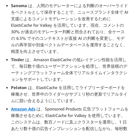
Sanoma
は、人間のモデレーターによる判断のオーバーライド
をベクトルとして保存することで、ニュースブランド全体で AI
支援によるコメントモデレーションを改善するために
ElastiCache for Valkey を活用しています。現在、コメントの
30% が過去のモデレーター判断と照合されており、全ケース
の 6.5% でそのコンテキストが直接 AI の判断を変更し、モデ
ルの再学習や別途ベクトルデータベースを運用することなく、
精度を向上させています。
Tinder
は、Amazon ElastiCache の低レイテンシ性能を活用し
て、毎日数十億のユーザーアクションを処理し、世界規模のデ
ーティングプラットフォーム全体でリアルタイムインタラクシ
ョンをサポートしています。
Peloton
は、ElastiCache を活用してライブリーダーボードを
稼働させ、世界中のライダーがサブミリ秒の更新でリアルタイ
ムに競い合えるようにしています。
Amazon Ads
は、Sponsored Products 広告プラットフォームを
稼働させるために ElastiCache for Valkey を使用しています。
このシステムは、数百ノードに及ぶクラスターを運用し、1 日
あたり数十億の広告インプレッションを配信しながら、毎秒数