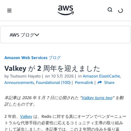
Skip to Main Content
AWS ブログ
ホーム
Amazon Web Services ブログ
Valkey が 2 周年を迎えました
カテゴリ
by
Tsutsumi Hayato
on
10 5月 2026
in
Amazon ElastiCache
,
エディション
Announcements
,
Foundational (100)
Permalink
Share
本記事は 2026 年 5 月 7 日に公開された “
Valkey turns two
” を翻
訳したものです。
2 年前、
Valkey
は、Redis に対する真にオープンでベンダーニュー
トラルな代替手段の必要性に応えるコミュニティ主導の取り組み
として誕生しました。本記事では、この 2 年間の歩みを振り返