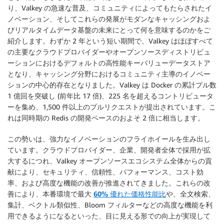
り、Valkey の急速な普及、コミュニティによってもたらされたイ
ノベーション、そしてこれらの発展がモダンなキャッシングおよ
びリアルタイムデータ基盤の未来にとって何を意味するのかをご
紹介します。わずか 2 年という短い期間で、Valkey はほぼすべて
の主要なクラウドプロバイダーやオープンソースディストリビュ
ーションにおけるデフォルトの高性能キーバリューデータストア
となり、キャッシング分野におけるコミュニティ主導のイノベー
ションの中心的存在となりました。Valkey は Docker の累計プル数
1 億回を突破し (前年比 17 倍)、225 名を超えるコントリビュータ
ーを集め、1,500 件以上のプルリクエストが提出されています。こ
れは同時期の Redis の開発ペースのおよそ 2 倍に相当します。
この勢いは、強力なイノベーションのフライホイールを生み出し
ています。クラウドプロバイダー、企業、開発者全体で採用が拡
大するにつれ、Valkey オープンソースエコシステム全体からの貢
献により、セキュリティ、信頼性、パフォーマンス、コスト効
率、および高度な機能の改善が推進されてきました。これらの改
善により、本番環境で
最大
60% 優れた価格性能比
や、全文検索、
集計、ベクトル類似性、Bloom フィルターなどの高度な機能を利
用できるようになるといった、目に見える形での向上が実現して