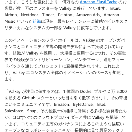
います。こうした強化により、何万もの
Amazon ElastiCache
のお
客様が数十万のクラスターを Valkey に移行しています。Intuit、
Airbnb、Nextdoor、Tinder、Peloton、Amazon Ads、Amazon
Music といった
組織
は現在、最もレイテンシーに敏感でビジネスク
リティカルなシステムの一部を Valkey に依存しています。
このイノベーションのフライホイールは、Valkey のオープンガバ
ナンスとコミュニティ主導の開発モデルによって実現されていま
す。組織が Valkey を採用し、大規模に運用するにつれ、その実世
界での経験がコントリビューション、ベンチマーク、運用フィー
ドバックを通じてプロジェクトに直接還元されます。これによ
り、Valkey エコシステム全体のイノベーションのペースが加速し
ます。
「Valkey が注目に値するのは、1 億回の Docker プルや 2 万 5,000
を超える GitHub スターといった目を引く数字ではなく、その背後
にいるコミュニティです。Ericsson、ByteDance、Intel、
Salesforce、Snap、その他数十の組織に所属する多様な開発者たち
が、ほぼすべてのクラウドプロバイダーと共に Valkey を構築して
います。コミュニティ主導のガバナンスによるこのような幅広い
オープンなコラボレーションこそが、長期的に見て最高のテクノ