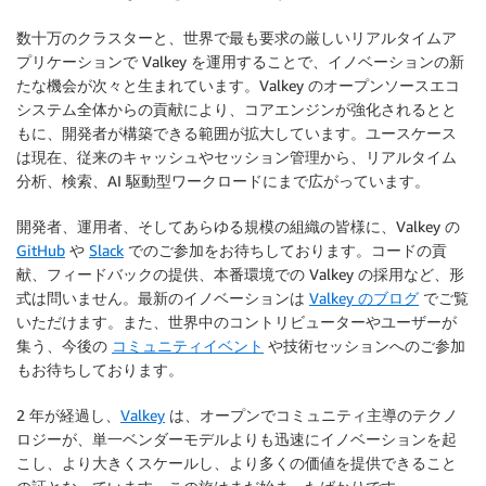
数十万のクラスターと、世界で最も要求の厳しいリアルタイムア
プリケーションで Valkey を運用することで、イノベーションの新
たな機会が次々と生まれています。Valkey のオープンソースエコ
システム全体からの貢献により、コアエンジンが強化されるとと
もに、開発者が構築できる範囲が拡大しています。ユースケース
は現在、従来のキャッシュやセッション管理から、リアルタイム
分析、検索、AI 駆動型ワークロードにまで広がっています。
開発者、運用者、そしてあらゆる規模の組織の皆様に、Valkey の
GitHub
や
Slack
でのご参加をお待ちしております。コードの貢
献、フィードバックの提供、本番環境での Valkey の採用など、形
式は問いません。最新のイノベーションは
Valkey のブログ
でご覧
いただけます。また、世界中のコントリビューターやユーザーが
集う、今後の
コミュニティイベント
や技術セッションへのご参加
もお待ちしております。
2 年が経過し、
Valkey
は、オープンでコミュニティ主導のテクノ
ロジーが、単一ベンダーモデルよりも迅速にイノベーションを起
こし、より大きくスケールし、より多くの価値を提供できること