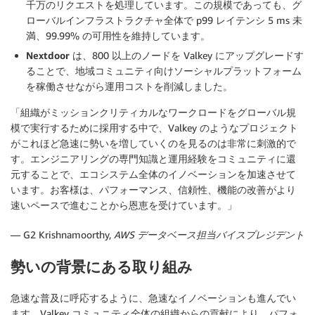
千万のリクエストを処理しています。この規模であっても、グ
ローバルインフラストラクチャ全体で p99 レイテンシ 5 ms 未
満、99.99% の可用性を維持しています。
Nextdoor
は、800 以上のノードを Valkey にアップグレードす
ることで、地域コミュニティ向けソーシャルプラットフォーム
を稼働させながら運用コストを削減しました。
「組織がミッションクリティカルなワークロードをグローバル規
模で実行するために採用する中で、Valkey のようなプロジェクト
がこれほど急速に勢いを増していくのを見るのは非常に刺激的で
す。エンジニアリングの専門知識と運用経験をコミュニティに還
元することで、エコシステム全体のイノベーションを加速させて
います。お客様は、パフォーマンス、信頼性、機能の改善がより
速いペースで進むことから恩恵を受けています。」
— G2 Krishnamoorthy,
AWS データベース担当バイスプレジデント
勢いの背景にある取り組み
急速な普及に呼応するように、急速なイノベーションも進んでい
ます。Valkey コミュニティ全体の組織からの貢献により、パフォ