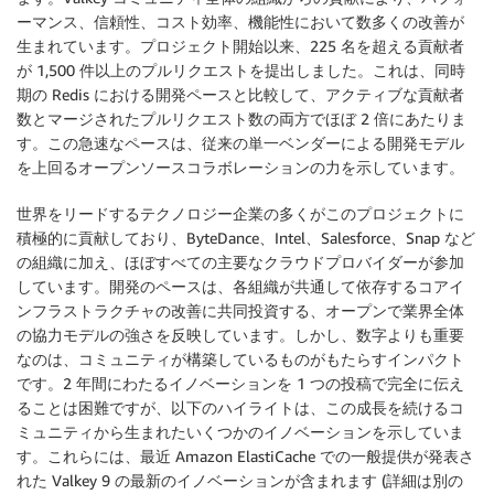
ーマンス、信頼性、コスト効率、機能性において数多くの改善が
生まれています。プロジェクト開始以来、225 名を超える貢献者
が 1,500 件以上のプルリクエストを提出しました。これは、同時
期の Redis における開発ペースと比較して、アクティブな貢献者
数とマージされたプルリクエスト数の両方でほぼ 2 倍にあたりま
す。この急速なペースは、従来の単一ベンダーによる開発モデル
を上回るオープンソースコラボレーションの力を示しています。
世界をリードするテクノロジー企業の多くがこのプロジェクトに
積極的に貢献しており、ByteDance、Intel、Salesforce、Snap など
の組織に加え、ほぼすべての主要なクラウドプロバイダーが参加
しています。開発のペースは、各組織が共通して依存するコアイ
ンフラストラクチャの改善に共同投資する、オープンで業界全体
の協力モデルの強さを反映しています。しかし、数字よりも重要
なのは、コミュニティが構築しているものがもたらすインパクト
です。2 年間にわたるイノベーションを 1 つの投稿で完全に伝え
ることは困難ですが、以下のハイライトは、この成長を続けるコ
ミュニティから生まれたいくつかのイノベーションを示していま
す。これらには、最近 Amazon ElastiCache での一般提供が発表さ
れた Valkey 9 の最新のイノベーションが含まれます (詳細は別の