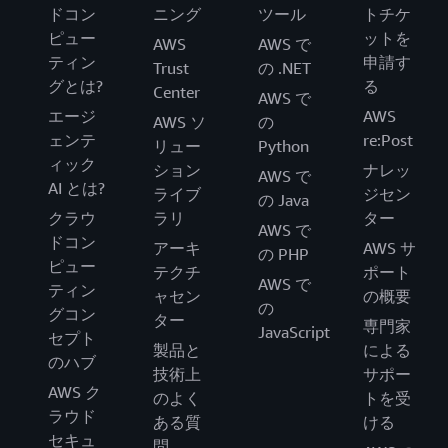
ドコン
ニング
ツール
トチケ
ピュー
ットを
AWS
AWS で
ティン
申請す
Trust
の .NET
グとは?
る
Center
AWS で
エージ
AWS
AWS ソ
の
ェンテ
re:Post
リュー
Python
ィック
ション
ナレッ
AWS で
AI とは?
ライブ
ジセン
の Java
クラウ
ラリ
ター
AWS で
ドコン
アーキ
AWS サ
の PHP
ピュー
テクチ
ポート
AWS で
ティン
ャセン
の概要
の
グコン
ター
専門家
JavaScript
セプト
製品と
による
のハブ
技術上
サポー
AWS ク
のよく
トを受
ラウド
ある質
ける
セキュ
問