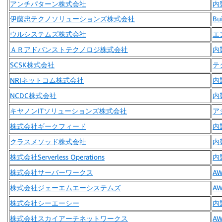
アンチパターン株式会社
内
伊藤忠テクノソリューションズ株式会社
Bui
ウルシステムズ株式会社
エ
ＡＲアドバンストテクノロジ株式会社
内
SCSK株式会社
テ
NRIネットコム株式会社
内
NCDC株式会社
内
キヤノンITソリューションズ株式会社
ア
株式会社ギークフィード
内
クラスメソッド株式会社
内
株式会社Serverless Operations
内
株式会社サーバーワークス
A
株式会社ジェーエムエーシステムズ
A
株式会社シーエーシー
内
株式会社スカイアーチネットワークス
A