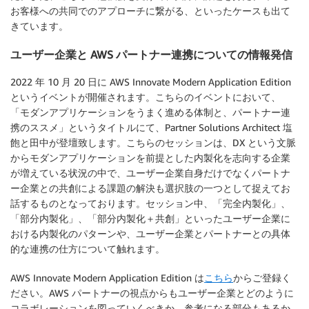
お客様への共同でのアプローチに繋がる、といったケースも出て
きています。
ユーザー企業と AWS パートナー連携についての情報発信
2022 年 10 月 20 日に AWS Innovate Modern Application Edition
というイベントが開催されます。こちらのイベントにおいて、
「モダンアプリケーションをうまく進める体制と、パートナー連
携のススメ」というタイトルにて、Partner Solutions Architect 塩
飽と田中が登壇致します。こちらのセッションは、DX という文脈
からモダンアプリケーションを前提とした内製化を志向する企業
が増えている状況の中で、ユーザー企業自身だけでなくパートナ
ー企業との共創による課題の解決も選択肢の一つとして捉えてお
話するものとなっております。セッション中、「完全内製化」、
「部分内製化」、「部分内製化＋共創」といったユーザー企業に
おける内製化のパターンや、ユーザー企業とパートナーとの具体
的な連携の仕方について触れます。
AWS Innovate Modern Application Edition は
こちら
からご登録く
ださい。AWS パートナーの視点からもユーザー企業とどのように
コラボレーションを図っていくべきか、参考になる部分もあるか