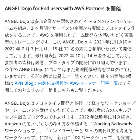
ANGEL Dojo for End users with AWS Partners を開催
ANGEL Dojo は参加企業から選抜された 4 〜 6 名のメンバーでチ
ームを組み、3 ヶ月間でサービスの企画から実際にプロトタイプ作
成をすることで、AWS を活用したチーム開発を体感いただく実践
型のトレーニングです。この ANGEL Dojo を 2021 年に引き続き
2022 年 7 月 7 日より、15 社 71 名の方にご参加いただいて開催
しております。最終発表は 2022 年 10 月 14 日を予定しており、
参加者の皆様は鋭意、プロトタイプの開発に取り組んでいます。
今年の ANGEL Dojo についてはまた別途開催報告をブログにて行
いますので、公開の際には是非ご一読ください。昨年の実施の模
様は
APN Blog：内製化支援推進 AWSパートナー記事一覧
にて公
開しておりますので、是非こちらもご覧ください。
ANGEL Dojo はプロトタイプ開発と並行して様々なワークショップ
やトレーニングを受けていただくことで、参加者の方のスキルア
ップを図るプログラムでもあります。2022 年は昨年に引き続き、
Amazon のモノづくりの考え方を体感する 「Working Backwards
ワークショップ」、「エンドユーザーと SIer の関わり方を考える
ワークショップ」に加え、新たに「DX ワークショップ」を実施し