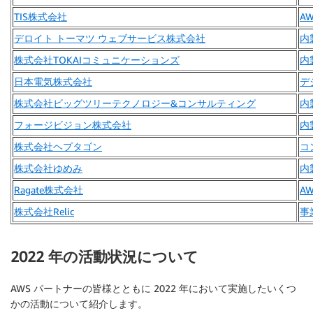
TIS株式会社
A
デロイト トーマツ ウェブサービス株式会社
内
株式会社TOKAIコミュニケーションズ
内
日本電気株式会社
デ
株式会社ビッグツリーテクノロジー&コンサルティング
内
フォージビジョン株式会社
内
株式会社ヘプタゴン
コ
株式会社ゆめみ
内
Ragate株式会社
A
株式会社Relic
事業
2022 年の活動状況について
AWS パートナーの皆様とともに 2022 年において実施したいくつ
かの活動について紹介します。