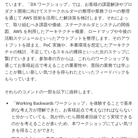
ています。「DX ワークショップ」では、お客様の課題解決やプロ
ダクト開発に向けてステークホルダーの整理や業務フローの整理
を通じて AWS 技術を活用した解決策を検討します。それによっ
て、取り組むべき課題や価値、ステークホルダとシステムの関係
図、AWS を利用したアーキテクチャ概要、ロードマップや今後の
活動スケジュールといったアウトプットを整理します。そのアウ
トプットを踏まえ、PoC 実施や、本番環境を想定したアーキテク
チャの検討、不足しているスキルの獲得といった次のステップに
繋げていきます。参加者の方からは、これらのワークショップを
通じてお客様起点で考えることの重要性や、普段の業務では学ぶ
ことが難しい新しい気づきを得られたといったフィードバックを
もらっています。
それらのコメントの一部を以下に抜粋します。
「Working Backwards ワークショップ」を体験することで基本
的な考え方が理解できた。お客様起点で考えなければならない
と分かっていても、気が付いたら開発者目線でどう実現できる
のかを考えることが多いため、本ワークショップにてよい気づ
きを得ることができた