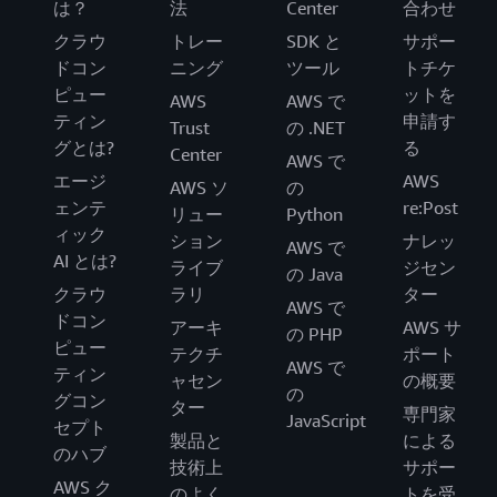
は？
法
Center
合わせ
クラウ
トレー
SDK と
サポー
ドコン
ニング
ツール
トチケ
ピュー
ットを
AWS
AWS で
ティン
申請す
Trust
の .NET
グとは?
る
Center
AWS で
エージ
AWS
AWS ソ
の
ェンテ
re:Post
リュー
Python
ィック
ション
ナレッ
AWS で
AI とは?
ライブ
ジセン
の Java
クラウ
ラリ
ター
AWS で
ドコン
アーキ
AWS サ
の PHP
ピュー
テクチ
ポート
AWS で
ティン
ャセン
の概要
の
グコン
ター
専門家
JavaScript
セプト
製品と
による
のハブ
技術上
サポー
AWS ク
のよく
トを受