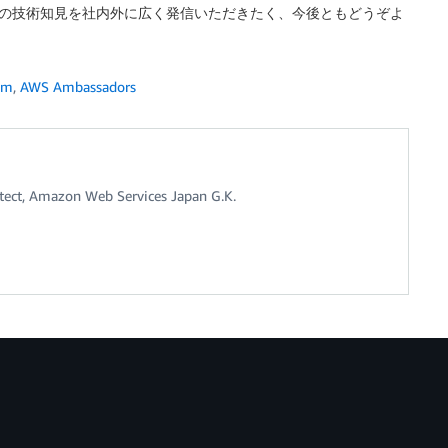
として、AWS の技術知見を社内外に広く発信いただきたく、今後ともどうぞよ
am
,
AWS Ambassadors
itect, Amazon Web Services Japan G.K.