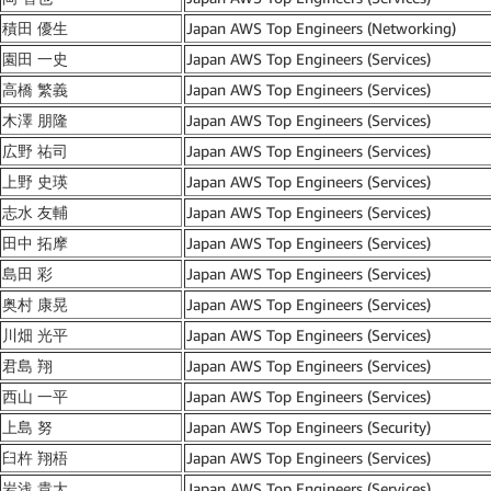
積田 優生
Japan AWS Top Engineers (Networking)
園田 一史
Japan AWS Top Engineers (Services)
高橋 繁義
Japan AWS Top Engineers (Services)
木澤 朋隆
Japan AWS Top Engineers (Services)
広野 祐司
Japan AWS Top Engineers (Services)
上野 史瑛
Japan AWS Top Engineers (Services)
志水 友輔
Japan AWS Top Engineers (Services)
田中 拓摩
Japan AWS Top Engineers (Services)
島田 彩
Japan AWS Top Engineers (Services)
奥村 康晃
Japan AWS Top Engineers (Services)
川畑 光平
Japan AWS Top Engineers (Services)
君島 翔
Japan AWS Top Engineers (Services)
西山 一平
Japan AWS Top Engineers (Services)
上島 努
Japan AWS Top Engineers (Security)
臼杵 翔梧
Japan AWS Top Engineers (Services)
岩浅 貴大
Japan AWS Top Engineers (Services)