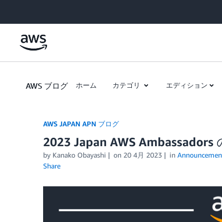
Skip to Main Content
AWS ブログ
ホーム
カテゴリ
エディション
AWS JAPAN APN ブログ
2023 Japan AWS Ambassador
by Kanako Obayashi
on
20 4月 2023
in
Announcemen
Share