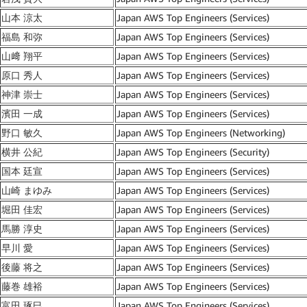
山本 涼太
Japan AWS Top Engineers (Services)
福島 和弥
Japan AWS Top Engineers (Services)
山﨑 翔平
Japan AWS Top Engineers (Services)
原口 秀人
Japan AWS Top Engineers (Services)
神津 崇士
Japan AWS Top Engineers (Services)
濱田 一成
Japan AWS Top Engineers (Services)
野口 敏久
Japan AWS Top Engineers (Networking)
横井 公紀
Japan AWS Top Engineers (Security)
国本 廷宣
Japan AWS Top Engineers (Services)
山崎 まゆみ
Japan AWS Top Engineers (Services)
堀田 佳宏
Japan AWS Top Engineers (Services)
馬勝 淳史
Japan AWS Top Engineers (Services)
早川 愛
Japan AWS Top Engineers (Services)
後藤 将之
Japan AWS Top Engineers (Services)
藤巻 雄裕
Japan AWS Top Engineers (Services)
富田 琢巳
Japan AWS Top Engineers (Services)