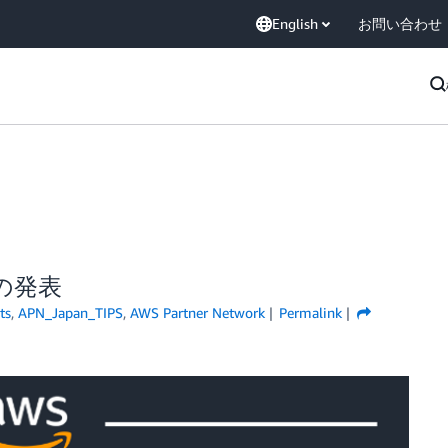
English
お問い合わせ
s の発表
ts
,
APN_Japan_TIPS
,
AWS Partner Network
Permalink