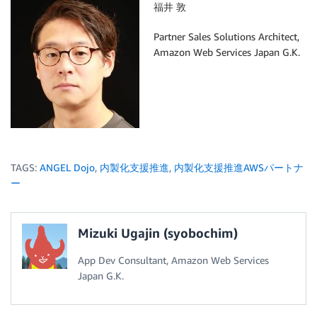
福井 敦
Partner Sales Solutions Architect,
Amazon Web Services Japan G.K.
TAGS:
ANGEL Dojo
,
内製化支援推進
,
内製化支援推進AWSパートナ
ー
Mizuki Ugajin (syobochim)
App Dev Consultant, Amazon Web Services
Japan G.K.