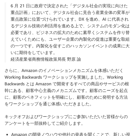
6 月 21 日に政府で決定された「デジタル社会の実現に向けた
重点計画」において、デジタル社会に見合う産業全体の変革が
重点政策に位置づけられています。DX を進め、AI に代表され
るデジタル技術の利活用を進める上で、システムのモダン化は
必要であり、ビジネスの拡大のために素早くシステムを作り替
えていくためにも、ユーザー企業の内製化の促進は重要な取組
の一つです。内製化を促すこのハッカソンイベントの成果に大
いに期待をしています。
経済産業省商務情報政策局長 野原 諭
さらに、Amazon のイノベーションメカニズムを体感いただく
Working Backwards ワークショップを実施しました。Working
Backwards とは Amazon で開発するすべての商品やサービスの根
幹にある、顧客中心主義のメカニズムです。顧客のニーズを起点
に、顧客のベネフィットを明確にし、顧客のために発明する方法
をワークショップを通じ体感いただきました。
キックオフおよびワークショップにご参加いただいた皆様からの
アンケートを一部抜粋してご紹介します。
Amazon の開発ノウハウや他社の発表を聞くことで、新しい視