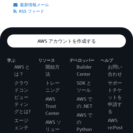
最新情報メール
RSS フィード
AWS アカウントを作成する
学ぶ
リソース
デベロッパー
ヘルプ
AWS と
開始方
Builder
お問い
は？
法
Center
合わせ
クラウ
トレー
SDK と
サポー
ドコン
ニング
ツール
トチケ
ピュー
ットを
AWS
AWS で
ティン
申請す
Trust
の .NET
グとは?
る
Center
AWS で
エージ
AWS
AWS ソ
の
ェンテ
re:Post
リュー
Python