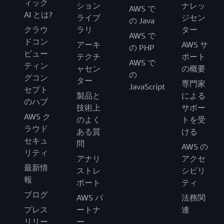
ィック
ション
ナレッ
AWS で
AI とは?
ライブ
ジセン
の Java
クラウ
ラリ
ター
AWS で
ドコン
アーキ
AWS サ
の PHP
ピュー
テクチ
ポート
AWS で
ティン
ャセン
の概要
の
グコン
ター
専門家
JavaScript
セプト
製品と
による
のハブ
技術上
サポー
AWS ク
のよく
トを受
ラウド
ある質
ける
セキュ
問
AWS の
リティ
アナリ
アクセ
最新情
ストレ
シビリ
報
ポート
ティ
ブログ
AWS パ
法務関
プレス
ートナ
連
リリー
ー