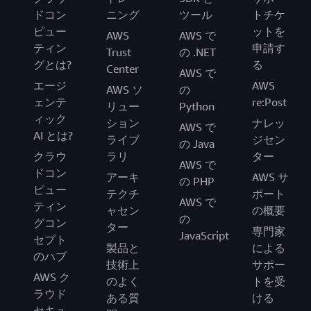
ドコン
ニング
ツール
トチケ
ピュー
ットを
AWS
AWS で
ティン
申請す
Trust
の .NET
グとは?
る
Center
AWS で
エージ
AWS
AWS ソ
の
ェンテ
re:Post
リュー
Python
ィック
ション
ナレッ
AWS で
AI とは?
ライブ
ジセン
の Java
クラウ
ラリ
ター
AWS で
ドコン
アーキ
AWS サ
の PHP
ピュー
テクチ
ポート
AWS で
ティン
ャセン
の概要
の
グコン
ター
専門家
JavaScript
セプト
製品と
による
のハブ
技術上
サポー
AWS ク
のよく
トを受
ラウド
ある質
ける
セキュ