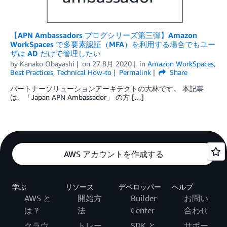
【APN Ambassadors ブログシリーズ第三弾】Amazon
WorkSpaces で多要素認証（MFA）を利用する場合でもユー
ザは AD だけで管理したい
by
Kanako Obayashi
on
27 8月 2020
in
Amazon WorkSpaces
,
Best Practices
,
Technical How-to
Permalink
Share
パートナーソリューションアーキテクトの大林です。 本記事
は、「Japan APN Ambassador」 の方 […]
AWS アカウントを作成する
学ぶ
リソース
デベロッパー
ヘルプ
AWS と
開始方
Builder
お問い
は？
法
Center
合わせ
クラウ
トレー
SDK と
サポー