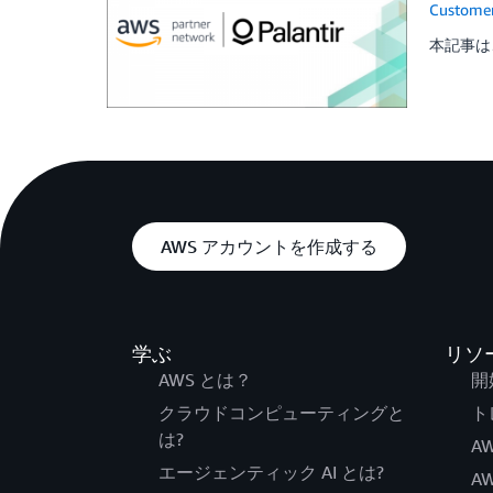
Customer
本記事は、An
AWS アカウントを作成する
学ぶ
リソ
AWS とは？
開
クラウドコンピューティングと
ト
は?
AW
エージェンティック AI とは?
A