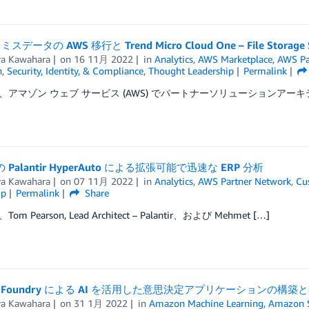
スデータの AWS 移行と Trend Micro Cloud One – File Sto
ya Kawahara
on
16 11月 2022
in
Analytics
,
AWS Marketplace
,
AWS Pa
n
,
Security, Identity, & Compliance
,
Thought Leadership
Permalink
アマゾン ウェブ サービス (AWS) でパートナーソリューションアーキテクト
の Palantir HyperAuto による拡張可能で迅速な ERP 分析
ya Kawahara
on
07 11月 2022
in
Analytics
,
AWS Partner Network
,
Cu
ip
Permalink
Share
m Pearson, Lead Architect – Palantir、および Mehmet […]
ntir Foundry による AI を活用した意思決定アプリケーションの構
ya Kawahara
on
31 1月 2022
in
Amazon Machine Learning
,
Amazon 