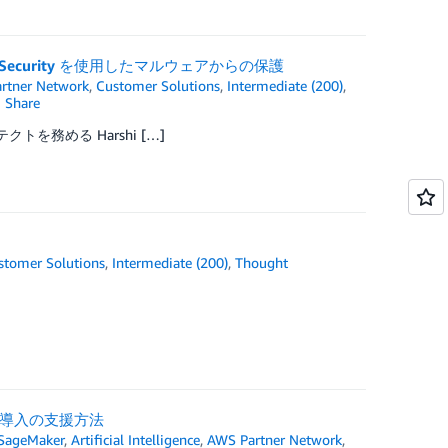
rage Security を使用したマルウェアからの保護
rtner Network
,
Customer Solutions
,
Intermediate (200)
,
Share
を務める Harshi […]
stomer Solutions
,
Intermediate (200)
,
Thought
築と導入の支援方法
SageMaker
,
Artificial Intelligence
,
AWS Partner Network
,