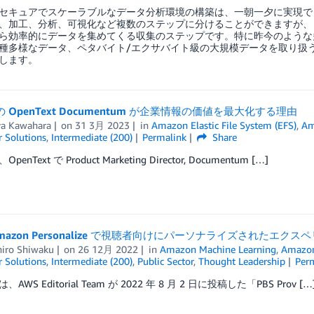
セキュアでスケーラブルなデータ分析環境の構築は、一朝一夕に実現で
、加工、分析、可視化など複数のステップに分けることができますが、
ら効率的にデータを集めてくる収集のステップです。特に昨今のような
種多様なデータ、ペタバイト/エクサバイト級の大規模データを取り扱
します。
の OpenText Documentum が企業情報の価値を最大化する理由
ya Kawahara
on
31 3月 2023
in
Amazon Elastic File System (EFS)
,
Am
 Solutions
,
Intermediate (200)
Permalink
Share
enText で Product Marketing Director, Documentum […]
Amazon Personalize で視聴者向けにパーソナライズされたエク
iro Shiwaku
on
26 12月 2022
in
Amazon Machine Learning
,
Amazon
 Solutions
,
Intermediate (200)
,
Public Sector
,
Thought Leadership
Per
AWS Editorial Team が 2022 年 8 月 2 日に投稿した「PBS Prov […