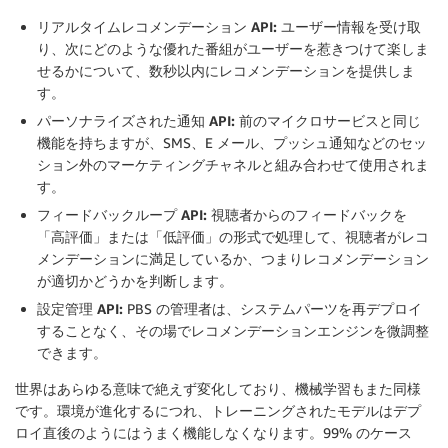
リアルタイムレコメンデーション API:
ユーザー情報を受け取
り、次にどのような優れた番組がユーザーを惹きつけて楽しま
せるかについて、数秒以内にレコメンデーションを提供しま
す。
パーソナライズされた通知 API:
前のマイクロサービスと同じ
機能を持ちますが、SMS、E メール、プッシュ通知などのセッ
ション外のマーケティングチャネルと組み合わせて使用されま
す。
フィードバックループ API:
視聴者からのフィードバックを
「高評価」または「低評価」の形式で処理して、視聴者がレコ
メンデーションに満足しているか、つまりレコメンデーション
が適切かどうかを判断します。
設定管理 API:
PBS の管理者は、システムパーツを再デプロイ
することなく、その場でレコメンデーションエンジンを微調整
できます。
世界はあらゆる意味で絶えず変化しており、機械学習もまた同様
です。環境が進化するにつれ、トレーニングされたモデルはデプ
ロイ直後のようにはうまく機能しなくなります。99% のケース