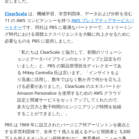
定しました。
ClearScale
は、機械学習、非営利団体、データおよび分析を含む
11 の AWS コンピテンシーを持つ
AWS プレミアティアサービスパ
ートナー
です。同社は PBS に最適なパートナーで、ストリーミン
グ時代における視聴エクスペリエンスを大幅に向上させるために
必要なものを PBS に提供しました。
「私たちは ClearScale と協力して、初期のソリューシ
ョンとデータパイプラインのセットアップと設定を行
いました」と、PBS の製品管理担当ディレクターであ
る Mikey Centrella 氏は言います。「インサイトをよ
り迅速に活用し、数年ではなく数か月で何かを立ち上
げる必要がありました。ClearScale のエキスパートが
Amazon Personalize を使用するための AWS クラウド
設定と関連サービスをセットアップしてくれたので、
多大な労力と数千時間のエンジニアリング時間を短縮
することができました。」
PBS は 1969 年に設立されたバージニア州アーリントンを拠点と
する非営利団体で、全米で 1 億人を超えるテレビ視聴者と 3,200
万人を超えるオンライン視聴者向けに、教育番組、ニュース番