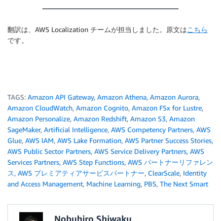
翻訳は、AWS Localization チームが担当しました。原文は
こちら
です。
TAGS:
Amazon API Gateway
,
Amazon Athena
,
Amazon Aurora
,
Amazon CloudWatch
,
Amazon Cognito
,
Amazon FSx for Lustre
,
Amazon Personalize
,
Amazon Redshift
,
Amazon S3
,
Amazon
SageMaker
,
Artificial Intelligence
,
AWS Competency Partners
,
AWS
Glue
,
AWS IAM
,
AWS Lake Formation
,
AWS Partner Success Stories
,
AWS Public Sector Partners
,
AWS Service Delivery Partners
,
AWS
Services Partners
,
AWS Step Functions
,
AWS パートナーリファレン
ス
,
AWS プレミアティアサービスパートナー
,
ClearScale
,
Identity
and Access Management
,
Machine Learning
,
PBS
,
The Next Smart
Nobuhiro Shiwaku