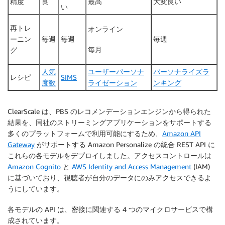
精度
良
最高
大変良い
い
再トレ
オンライン
ーニン
毎週
毎週
毎週
毎月
グ
人気
ユーザーパーソナ
パーソナライズラ
レシピ
SIMS
度数
ライゼーション
ンキング
ClearScale は、PBS のレコメンデーションエンジンから得られた
結果を、同社のストリーミングアプリケーションをサポートする
多くのプラットフォームで利用可能にするため、
Amazon API
Gateway
がサポートする Amazon Personalize の統合 REST API に
これらの各モデルをデプロイしました。アクセスコントロールは
Amazon Cognito
と
AWS Identity and Access Management
(IAM)
に基づいており、視聴者が自分のデータにのみアクセスできるよ
うにしています。
各モデルの API は、密接に関連する 4 つのマイクロサービスで構
成されています。