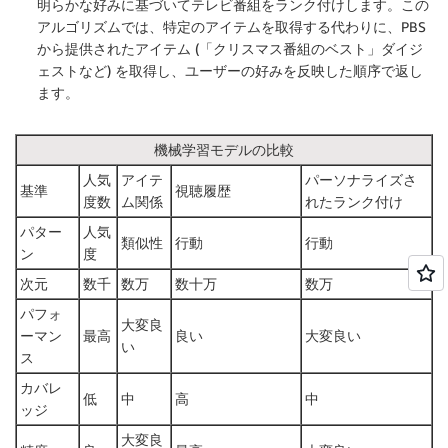
明らかな好みに基づいてテレビ番組をランク付けします。この
アルゴリズムでは、特定のアイテムを取得する代わりに、PBS
から提供されたアイテム (「クリスマス番組のベスト」ダイジ
ェストなど) を取得し、ユーザーの好みを反映した順序で返し
ます。
機械学習モデルの比較
人気
アイテ
パーソナライズさ
基準
視聴履歴
度数
ム関係
れたランク付け
パター
人気
類似性
行動
行動
ン
度
次元
数千
数万
数十万
数万
パフォ
大変良
ーマン
最高
良い
大変良い
い
ス
カバレ
低
中
高
中
ッジ
大変良