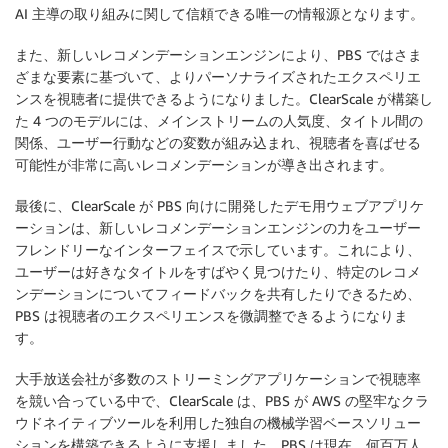
AI 主導の取り組みに関して信頼できる唯一の情報源となります。
また、新しいレコメンデーションエンジンにより、PBS ではさま
ざまな要素に基づいて、よりパーソナライズされたエクスペリエ
ンスを視聴者に提供できるようになりました。ClearScale が構築し
た 4 つのモデルには、メインストリームの人気度、タイトル間の
関係、ユーザー行動などの変数が組み込まれ、視聴者を喜ばせる
可能性が非常に高いレコメンデーションが導き出されます。
最後に、ClearScale が PBS 向けに開発したデモ用ウェブアプリケ
ーションは、新しいレコメンデーションエンジンの力をユーザー
フレンドリーなインターフェイスで示しています。これにより、
ユーザーは好きなタイトルをすばやく見つけたり、特定のレコメ
ンデーションについてフィードバックを共有したりできるため、
PBS は視聴者のエクスペリエンスを微調整できるようになりま
す。
大手放送会社が多数のストリーミングアプリケーションで視聴率
を競い合っている中で、ClearScale は、PBS が AWS の堅牢なクラ
ウドネイティブツールを利用した独自の機械学習ベースソリュー
ションを構築できるように支援しました。PBS は現在、何百万人