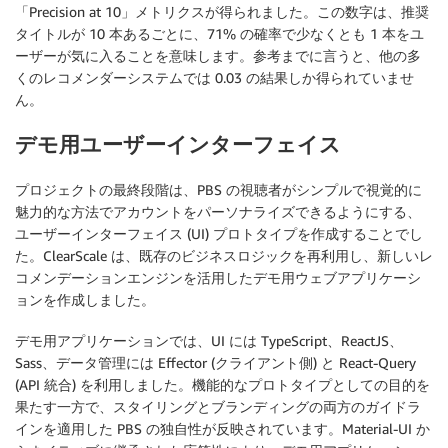
「Precision at 10」メトリクスが得られました。この数字は、推奨
タイトルが 10 本あるごとに、71% の確率で少なくとも 1 本をユ
ーザーが気に入ることを意味します。参考までに言うと、他の多
くのレコメンダーシステムでは 0.03 の結果しか得られていませ
ん。
デモ用ユーザーインターフェイス
プロジェクトの最終段階は、PBS の視聴者がシンプルで視覚的に
魅力的な方法でアカウントをパーソナライズできるようにする、
ユーザーインターフェイス (UI) プロトタイプを作成することでし
た。ClearScale は、既存のビジネスロジックを再利用し、新しいレ
コメンデーションエンジンを活用したデモ用ウェブアプリケーシ
ョンを作成しました。
デモ用アプリケーションでは、UI には TypeScript、ReactJS、
Sass、データ管理には Effector (クライアント側) と React-Query
(API 統合) を利用しました。機能的なプロトタイプとしての目的を
果たす一方で、スタイリングとブランディングの両方のガイドラ
インを適用した PBS の独自性が反映されています。Material-UI か