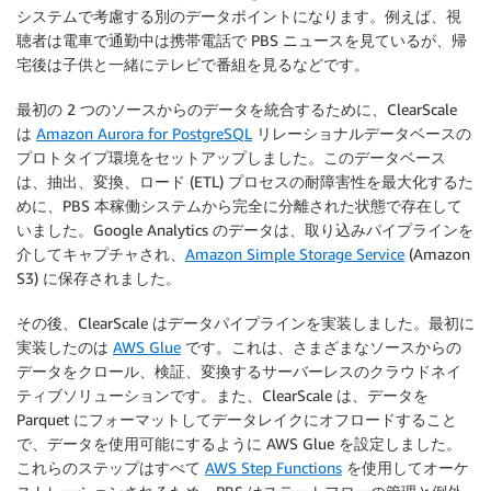
システムで考慮する別のデータポイントになります。例えば、視
聴者は電車で通勤中は携帯電話で PBS ニュースを見ているが、帰
宅後は子供と一緒にテレビで番組を見るなどです。
最初の 2 つのソースからのデータを統合するために、ClearScale
は
Amazon Aurora for PostgreSQL
リレーショナルデータベースの
プロトタイプ環境をセットアップしました。このデータベース
は、抽出、変換、ロード (ETL) プロセスの耐障害性を最大化するた
めに、PBS 本稼働システムから完全に分離された状態で存在して
いました。Google Analytics のデータは、取り込みパイプラインを
介してキャプチャされ、
Amazon Simple Storage Service
(Amazon
S3) に保存されました。
その後、ClearScale はデータパイプラインを実装しました。最初に
実装したのは
AWS Glue
です。これは、さまざまなソースからの
データをクロール、検証、変換するサーバーレスのクラウドネイ
ティブソリューションです。また、ClearScale は、データを
Parquet にフォーマットしてデータレイクにオフロードすること
で、データを使用可能にするように AWS Glue を設定しました。
これらのステップはすべて
AWS Step Functions
を使用してオーケ