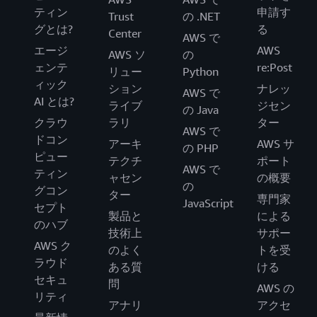
ティン
申請す
Trust
の .NET
グとは?
る
Center
AWS で
エージ
AWS
AWS ソ
の
ェンテ
re:Post
リュー
Python
ィック
ション
ナレッ
AWS で
AI とは?
ライブ
ジセン
の Java
クラウ
ラリ
ター
AWS で
ドコン
アーキ
AWS サ
の PHP
ピュー
テクチ
ポート
AWS で
ティン
ャセン
の概要
の
グコン
ター
専門家
JavaScript
セプト
製品と
による
のハブ
技術上
サポー
AWS ク
のよく
トを受
ラウド
ある質
ける
セキュ
問
AWS の
リティ
アナリ
アクセ