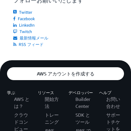
フォローお願いいたします
Twitter
Facebook
LinkedIn
Twitch
最新情報メール
RSS フィード
AWS アカウントを作成する
学ぶ
リソース
デベロッパー
ヘルプ
AWS と
開始方
Builder
お問い
は？
法
Center
合わせ
クラウ
トレー
SDK と
サポー
ドコン
ニング
ツール
トチケ
ピュー
ットを
AWS
AWS で