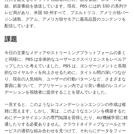
組、娯楽番組を放送しています。現在、PBS には約 330 の系列テ
レビ局があり、米国 50 州すべて、プエルトリコ、アメリカ領バー
ジン諸島、グアム、アメリカ領サモアに最高品質のコンテンツを
配信しています。
課題
今日の主要なメディアやストリーミングプラットフォームの多く
と同様に、PBS は全体的なユーザーエクスペリエンスをレベルア
ップしたいと考えていました。PBS は、エンゲージメントと長期
的なロイヤルティを向上させるために、タイトル間の深いつなが
り、現在の人気傾向、ユーザーの行動パターンなど、さまざまな
要因に基づいて、アプリケーション内でより良い番組のレコメン
デーションを視聴者に提供することを望んでいました。
一見すると、このようなレコメンデーションエンジンの作成は複
雑に思えます。しかし、実は、このようなエンジンを構築するた
めにデータサイエンスの専門知識を習得したり、AI/機械学習に精
通したりする必要ありません。クラウドネイティブなツールとサ
ービスの適切な組み合わせを見つけて、それらにデータをフィー