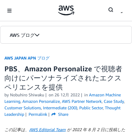
Skip to Main Content
AWS ブログ
ホーム
AWS JAPAN APN ブログ
PBS、Amazon Personalize で視聴者
カテゴリ
向けにパーソナライズされたエクス
エディション
ペリエンスを提供
by Nobuhiro Shiwaku
on
26 12月 2022
in
Amazon Machine
Learning
,
Amazon Personalize
,
AWS Partner Network
,
Case Study
,
Customer Solutions
,
Intermediate (200)
,
Public Sector
,
Thought
Leadership
Permalink
Share
この記事は、
AWS Editorial Team
が 2022 年 8 月 2 日に投稿した