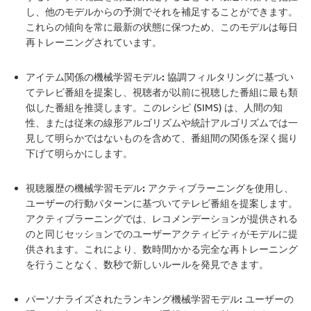
し、他のモデルからの予測でそれを補足することができます。
これらの傾向を常に最新の状態に保つため、このモデルは毎日
再トレーニングされています。
.
アイテム関係の機械学習モデル:
協調フィルタリングに基づい
てテレビ番組を提案し、視聴者が以前に視聴した番組に最も類
似した番組を推奨します。このレシピ (SIMS) は、人間の知
性、または従来の線形アルゴリズムや統計アルゴリズムでは一
見して明らかではないものを含めて、番組間の関係を深く掘り
下げて明らかにします。
.
視聴履歴の機械学習モデル:
アクティブラーニングを使用し、
ユーザーの行動パターンに基づいてテレビ番組を提案します。
アクティブラーニングでは、レコメンデーションが提供される
のと同じセッションでのユーザーアクティビティがモデルに提
供されます。これにより、数時間かかる完全な再トレーニング
を行うことなく、数秒で新しいルールを発見できます。
.
パーソナライズされたランキング機械学習モデル:
ユーザーの