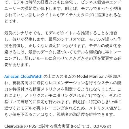
で、モデルは時間の経過とともに劣化し、ビジネス価値やエンド
ユーザーの満足度が低下します。例えば、モデルでまったく視聴
されていない新しいタイトルがアイテムカタログに追加されるな
どです。
最良のシナリオでも、モデルがタイトルを推奨することを拒否
し、偏りが発生します。最悪のシナリオでは、モデルが誤った予
測を提供し、正しくない決定につながります。モデルの硬直化を
避けるには、最新のデータに基づいてモデルを継続的に再トレー
ニングし、新しいルールに合わせてときどきその形を変更する必
要があります。
Amazon CloudWatch
の上にカスタムの Model Monitor が追加さ
れ、視聴者向けに適切なレコメンデーションを行うシステムの能
力を特徴付ける精度メトリクスを測定するようになりました。こ
れにより、メトリクスがモニタリングされるだけでなく、それに
基づいて自動的に決定が行われます。例えば、特定のしきい値に
近づくとモデルが再トレーニングされるため、メトリクス値がし
きい値を下回ることはなく、視聴者の満足度を維持できます。
ClearScale の PBS に関する概念実証 (PoC) では、0.0706 の