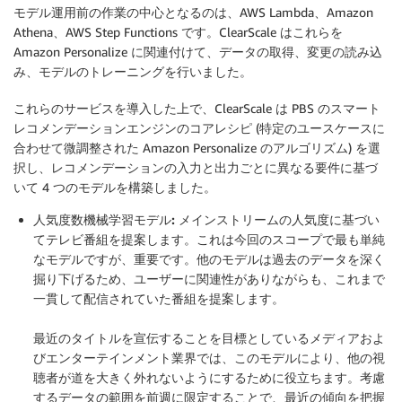
モデル運用前の作業の中心となるのは、AWS Lambda、Amazon
Athena、AWS Step Functions です。ClearScale はこれらを
Amazon Personalize に関連付けて、データの取得、変更の読み込
み、モデルのトレーニングを行いました。
これらのサービスを導入した上で、ClearScale は PBS のスマート
レコメンデーションエンジンのコアレシピ (特定のユースケースに
合わせて微調整された Amazon Personalize のアルゴリズム) を選
択し、レコメンデーションの入力と出力ごとに異なる要件に基づ
いて 4 つのモデルを構築しました。
人気度数機械学習モデル:
メインストリームの人気度に基づい
てテレビ番組を提案します。これは今回のスコープで最も単純
なモデルですが、重要です。他のモデルは過去のデータを深く
掘り下げるため、ユーザーに関連性がありながらも、これまで
一貫して配信されていた番組を提案します。
.
最近のタイトルを宣伝することを目標としているメディアおよ
びエンターテインメント業界では、このモデルにより、他の視
聴者が道を大きく外れないようにするために役立ちます。考慮
するデータの範囲を前週に限定することで、最近の傾向を把握