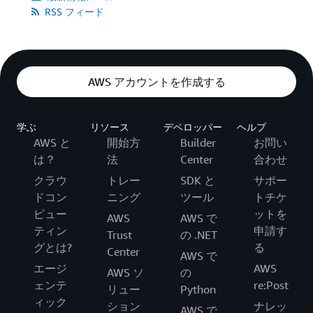
RSS フィード
AWS アカウントを作成する
学ぶ
リソース
デベロッパー
ヘルプ
AWS と
開始方
Builder
お問い
は？
法
Center
合わせ
クラウ
トレー
SDK と
サポー
ドコン
ニング
ツール
トチケ
ピュー
ットを
AWS
AWS で
ティン
申請す
Trust
の .NET
グとは?
る
Center
AWS で
エージ
AWS
AWS ソ
の
ェンテ
re:Post
リュー
Python
ィック
ション
ナレッ
AWS で