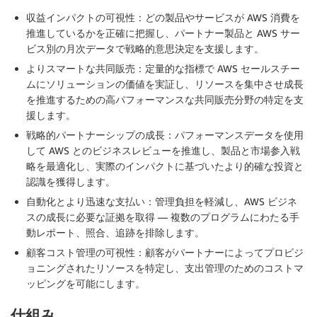
収益インパクトの可視性
：どの製品やサービスが AWS 消費を
推進しているかを正確に把握し、パートナー製品と AWS サー
ビス別の月次データで戦略的意思決定を支援します。
よりスマートな共同販売
：定量的な指標で AWS セールスチー
ムにソリューションの価値を実証し、リソースを集中させ成長
を推進するための高パフォーマンスな共同販売分野の特定を支
援します。
戦略的パートナーシップの成長
：パフォーマンスデータを使用
して AWS とのビジネスレビューを推進し、製品と市場参入戦
略を最適化し、実際のインパクトに基づいたより的確な投資と
認識を獲得します。
自動化とより迅速な支払い
：管理負担を軽減し、AWS ビジネ
スの成長に必要な証拠を取得 — 複数のプログラムにわたる手
動レポート、照合、追跡を排除します。
顧客コスト管理の可視性
：顧客がパートナーによってプロビジ
ョニングされたリソースを特定し、支出管理のためのコストマ
ッピングを可能にします。
仕組み