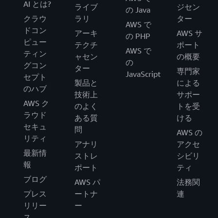
AI とは?
ライブ
ジセン
の Java
クラウ
ラリ
ター
AWS で
ドコン
アーキ
AWS サ
の PHP
ピュー
テクチ
ポート
AWS で
ティン
ャセン
の概要
の
グコン
ター
専門家
JavaScript
セプト
製品と
による
のハブ
技術上
サポー
AWS ク
のよく
トを受
ラウド
ある質
ける
セキュ
問
AWS の
リティ
アナリ
アクセ
最新情
ストレ
シビリ
報
ポート
ティ
ブログ
AWS パ
法務関
プレス
ートナ
連
リリー
ー
ス