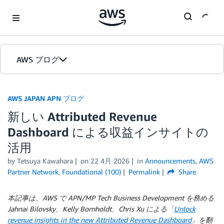
Skip to Main Content
AWS ブログ
ホーム
AWS JAPAN APN ブログ
新しい Attributed Revenue
カテゴリ
Dashboard による収益インサイトの
エディション
活用
by Tetsuya Kawahara
on
22 4月 2026
in
Announcements
,
AWS
Partner Network
,
Foundational (100)
Permalink
Share
本記事は、AWS で APN/MP Tech Business Development を務める
Jahnai Bilovsky、Kelly Bornholdt、Chris Xu による「
Unlock
revenue insights in the new Attributed Revenue Dashboard
」を翻