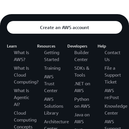
Create an AWS account
Learn
Resources
Developers
Help
What Is
Getting
Builder
Contact
AWS?
Started
Center
Us
What Is
Training
SDKs &
File a
Cloud
Tools
Support
AWS
Computing?
Ticket
Trust
.NET on
What Is
Center
AWS
AWS
Agentic
re:Post
AWS
Python
AI?
Solutions
on AWS
Knowledge
Cloud
Library
Center
Java on
Computing
Architecture
AWS
AWS
Concepts
Center
Support