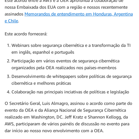
Este acordo entre a AWS e a OEA aprofunda a colaboração de
nossa Embaixada dos EUA com a região e nossos recentemente
assinados
Memorandos de entendimento em Honduras, Argentina
e Chile
.
Este acordo fornecerá:
Webinars sobre segurança cibernética e a transformação da TI
em inglês, espanhol e português
Participação em vários eventos de segurança cibernética
organizados pela OEA realizados nos países-membros
Desenvolvimento de whitepapers sobre políticas de segurança
cibernética e melhores práticas
Colaboração nas principais inciativas de políticas e legislação
O Secretário Geral, Luis Almagro, assinou o acordo como parte do
evento da OEA e da Aliança Nacional de Segurança Cibernética
realizado em Washington, DC. Jeff Kratz e Shannon Kellogg, da
AWS, participaram de vários painéis de discussão no evento para
dar início ao nosso novo envolvimento com a OEA.