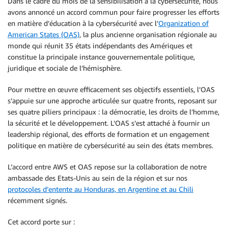
Dans le cadre du mois de la sensibilisation à la cybersécurité, nous
avons annoncé un accord commun pour faire progresser les efforts
en matière d’éducation à la cybersécurité avec l’
Organization of
American States (OAS)
, la plus ancienne organisation régionale au
monde qui réunit 35 états indépendants des Amériques et
constitue la principale instance gouvernementale politique,
juridique et sociale de l’hémisphère.
Pour mettre en œuvre efficacement ses objectifs essentiels, l’OAS
s’appuie sur une approche articulée sur quatre fronts, reposant sur
ses quatre piliers principaux : la démocratie, les droits de l’homme,
la sécurité et le développement. L’OAS s’est attaché à fournir un
leadership régional, des efforts de formation et un engagement
politique en matière de cybersécurité au sein des états membres.
L’accord entre AWS et OAS repose sur la collaboration de notre
ambassade des Etats-Unis au sein de la région et sur nos
protocoles d’entente au Honduras, en Argentine et au Chili
récemment signés.
Cet accord porte sur :