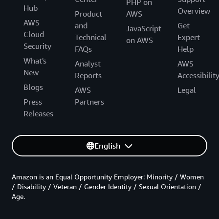
PHP on
Hub
Overview
Product
AWS
AWS
and
Get
JavaScript
Cloud
Technical
Expert
on AWS
Security
FAQs
Help
What's
Analyst
AWS
New
Reports
Accessibilit
Blogs
AWS
Legal
Press
Partners
Releases
English
Amazon is an Equal Opportunity Employer: Minority / Women
/ Disability / Veteran / Gender Identity / Sexual Orientation /
Age.