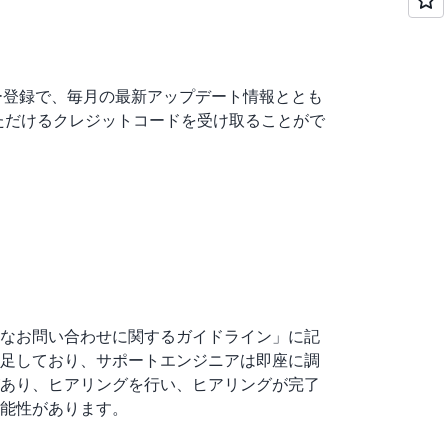
プロンプトは、複数回の改善を重ねてより良
に用いた、
Amazon Quick Suite
によるプロン
す。
ールメンバー登録で、毎月の最新アップデート情報ととも
いただけるクレジットコードを受け取ることがで
ア »
|
はてブ »
なお問い合わせに関するガイドライン」に記
足しており、サポートエンジニアは即座に調
あり、ヒアリングを行い、ヒアリングが完了
能性があります。