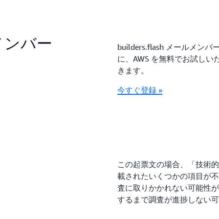
なお、今回用いるレビュー用
いものになりました。その際
プト洗練の過程もご紹介しま
ールメンバー
builders.flash メ
に、AWS を無料でお試し
きます。
X ポスト »
|
Facebook シェ
今すぐ登録 »
この起票文の場合、「技術的
載されたいくつかの項目が不
査に取りかかれない可能性が
するまで調査が進捗しない可