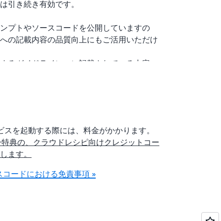
は引き続き有効です。
ンプトやソースコードを公開していますの
への記載内容の品質向上にもご活用いただけ
するガイドライン」に記載されている内容
おいても同様に重要です。
していると、対応者とのやり取りが増え、問
加えて、問題発生時の認識や判断根拠を正確
後から振り返る際、当時の状況が正確に記録
に頼ることになり正確性が損なわれ、正確な
サービスを起動する際には、料金がかかります。
るためです。
ールメンバー特典の、クラウドレシピ向けクレジットコー
ューの仕組みを応用することで、チケット起
します。
記載されているかを事前に確認でき、円滑な
できる記録の両立が可能になります。
コードにおける免責事項 »
て、独自のガイドラインや手順書を元にした
いただけるかもしれません。