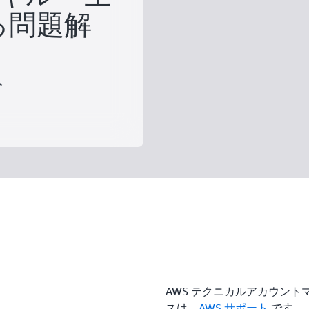
よる問題解
久
AWS テクニカルアカウント
スは、
AWS サポート
です。