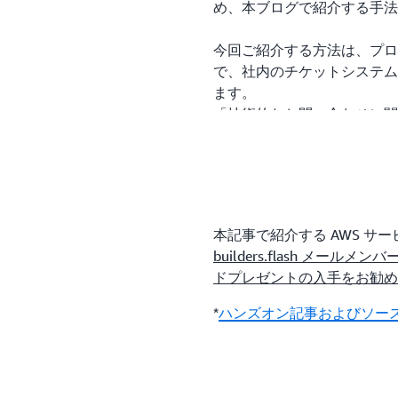
め、本ブログで紹介する手法
今回ご紹介する方法は、プロ
で、社内のチケットシステム
ます。
「技術的なお問い合わせに関
は、社内チケットシステムに
チケットに必要な情報が不足
題解決が遅れてしまいます。
に記録することも重要です。
されていないと、人間の記憶
本記事で紹介する AWS 
振り返りと改善ができなくな
builders.flash メ
本記事で紹介するセルフレビ
ドプレゼントの入手をお勧め
票時に必要な情報が漏れなく
対応と将来の振り返りに活用
*
ハンズオン記事およびソース
さらなる応用のアイデアとし
チェックを行う形に応用して