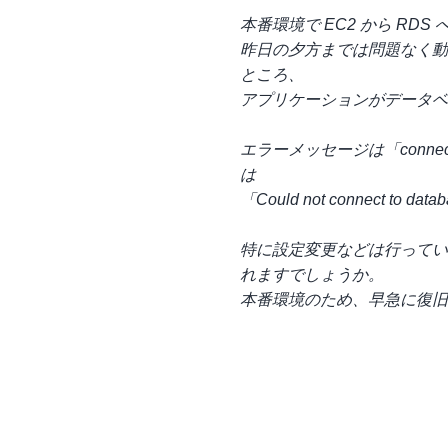
本番環境で EC2 から RD
昨日の夕方までは問題なく動
ところ、
アプリケーションがデータベ
エラーメッセージは「connec
は
「Could not connect to
特に設定変更などは行ってい
れますでしょうか。
本番環境のため、早急に復旧