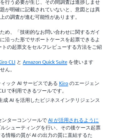
を行う必要が生じ、その間調査は進捗しませ
題が明確に記載されていないと、意図とは異
上の調査が進む可能性があります。
ため、「技術的なお問い合わせに関するガイ
に沿った形でサポートケースを起票できるよ
ポートの起票文をセルフレビューする方法をご紹
Kiro CLI
と
Amazon Quick Suite
を使います
せん。
ィック AI サービスである
Kiro
のエージェン
CLI で利用できるツールです。
生成 AI を活用したビジネスインテリジェンス
トセンターコンソールで
AI が活用されるように
ラブルシューティングを行い、その後ケース起票
する情報の質が AI の出力の質に直結するた