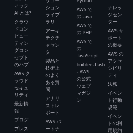
リュー
Python
ィック
ション
ナレッ
AWS で
AI とは?
ライブ
ジセン
の Java
クラウ
ラリ
ター
AWS で
ドコン
アーキ
AWS サ
の PHP
ピュー
テクチ
ポート
AWS で
ティン
ャセン
の概要
の
グコン
ター
AWS の
JavaScript
セプト
製品と
アクセ
のハブ
builders.flash
技術上
シビリ
- AWS
AWS ク
のよく
ティ
の公式
ラウド
ある質
法務
ウェブ
セキュ
問
マガジ
イベン
リティ
アナリ
ン
ト行動
最新情
ストレ
規範
報
ポート
イベン
ブログ
AWS パ
トの利
プレス
ートナ
用規約