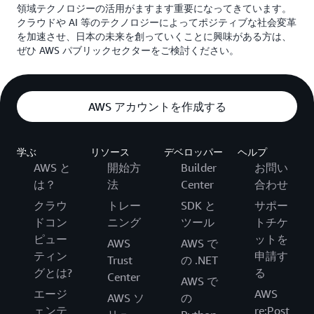
領域テクノロジーの活用がますます重要になってきています。
クラウドや AI 等のテクノロジーによってポジティブな社会変革
を加速させ、日本の未来を創っていくことに興味がある方は、
ぜひ AWS パブリックセクターをご検討ください。
AWS アカウントを作成する
学ぶ
リソース
デベロッパー
ヘルプ
AWS と
開始方
Builder
お問い
は？
法
Center
合わせ
クラウ
トレー
SDK と
サポー
ドコン
ニング
ツール
トチケ
ピュー
ットを
AWS
AWS で
ティン
申請す
Trust
の .NET
グとは?
る
Center
AWS で
エージ
AWS
AWS ソ
の
ェンテ
re:Post