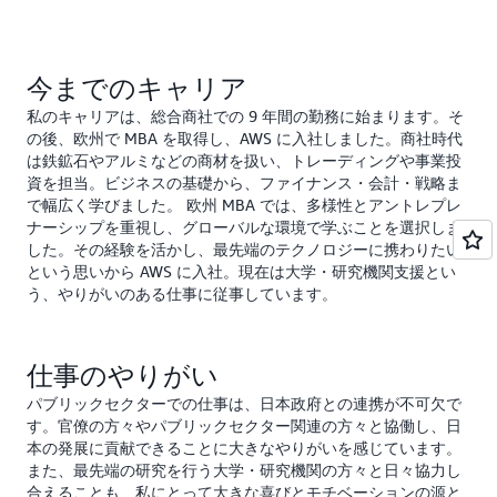
今までのキャリア
私のキャリアは、総合商社での 9 年間の勤務に始まります。そ
の後、欧州で MBA を取得し、AWS に入社しました。商社時代
は鉄鉱石やアルミなどの商材を扱い、トレーディングや事業投
資を担当。ビジネスの基礎から、ファイナンス・会計・戦略ま
で幅広く学びました。 欧州 MBA では、多様性とアントレプレ
ナーシップを重視し、グローバルな環境で学ぶことを選択しま
した。その経験を活かし、最先端のテクノロジーに携わりたい
という思いから AWS に入社。現在は大学・研究機関支援とい
う、やりがいのある仕事に従事しています。
仕事のやりがい
パブリックセクターでの仕事は、日本政府との連携が不可欠で
す。官僚の方々やパブリックセクター関連の方々と協働し、日
本の発展に貢献できることに大きなやりがいを感じています。
また、最先端の研究を行う大学・研究機関の方々と日々協力し
合えることも、私にとって大きな喜びとモチベーションの源と