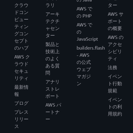
クラウ
ラリ
ター
AWS で
ドコン
アーキ
AWS サ
の PHP
ピュー
テクチ
ポート
AWS で
ティン
ャセン
の概要
の
グコン
ター
AWS の
JavaScript
セプト
製品と
アクセ
のハブ
builders.flash
技術上
シビリ
- AWS
AWS ク
のよく
ティ
の公式
ラウド
ある質
法務
ウェブ
セキュ
問
マガジ
イベン
リティ
アナリ
ン
ト行動
最新情
ストレ
規範
報
ポート
イベン
ブログ
AWS パ
トの利
プレス
ートナ
用規約
リリー
ー
ス