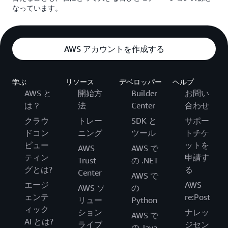
なっています。
AWS アカウントを作成する
学ぶ
リソース
デベロッパー
ヘルプ
AWS と
開始方
Builder
お問い
は？
法
Center
合わせ
クラウ
トレー
SDK と
サポー
ドコン
ニング
ツール
トチケ
ピュー
ットを
AWS
AWS で
ティン
申請す
Trust
の .NET
グとは?
る
Center
AWS で
エージ
AWS
AWS ソ
の
ェンテ
re:Post
リュー
Python
ィック
ション
ナレッ
AWS で
AI とは?
ライブ
ジセン
の Java