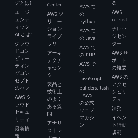
グとは?
る
Center
AWS で
エージ
AWS
AWS ソ
の
ェンテ
re:Post
リュー
Python
ィック
ション
ナレッ
AWS で
AI とは?
ライブ
ジセン
の Java
クラウ
ラリ
ター
AWS で
ドコン
アーキ
AWS サ
の PHP
ピュー
テクチ
ポート
AWS で
ティン
ャセン
の概要
の
グコン
ター
AWS の
JavaScript
セプト
製品と
アクセ
のハブ
builders.flash
技術上
シビリ
- AWS
AWS ク
のよく
ティ
の公式
ラウド
ある質
法務
ウェブ
セキュ
問
マガジ
イベン
リティ
アナリ
ン
ト行動
最新情
ストレ
規範
報
ポート