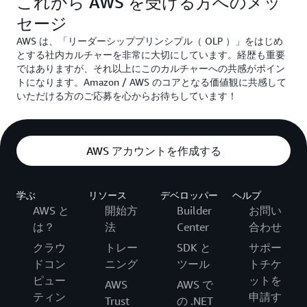
これから AWS を受ける方へのメッ
セージ
AWS は、「リーダーシッププリンシプル（ OLP ）」をはじめ
とする社内カルチャーを非常に大切にしています。経歴も重要
ではありますが、それ以上にこのカルチャーへの共感がポイン
トになります。Amazon / AWS のコアとなる価値観に共感して
いただける方のご応募を心からお待ちしています！
AWS アカウントを作成する
学ぶ
リソース
デベロッパー
ヘルプ
AWS と
開始方
Builder
お問い
は？
法
Center
合わせ
クラウ
トレー
SDK と
サポー
ドコン
ニング
ツール
トチケ
ピュー
ットを
AWS
AWS で
ティン
申請す
Trust
の .NET