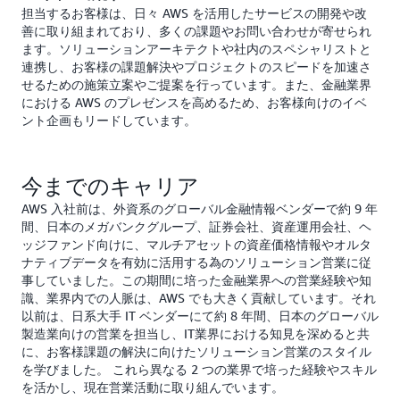
担当するお客様は、日々 AWS を活用したサービスの開発や改
善に取り組まれており、多くの課題やお問い合わせが寄せられ
ます。ソリューションアーキテクトや社内のスペシャリストと
連携し、お客様の課題解決やプロジェクトのスピードを加速さ
せるための施策立案やご提案を行っています。また、金融業界
における AWS のプレゼンスを高めるため、お客様向けのイベ
ント企画もリードしています。
今までのキャリア
AWS 入社前は、外資系のグローバル金融情報ベンダーで約 9 年
間、日本のメガバンクグループ、証券会社、資産運用会社、ヘ
ッジファンド向けに、マルチアセットの資産価格情報やオルタ
ナティブデータを有効に活用する為のソリューション営業に従
事していました。この期間に培った金融業界への営業経験や知
識、業界内での人脈は、AWS でも大きく貢献しています。それ
以前は、日系大手 IT ベンダーにて約 8 年間、日本のグローバル
製造業向けの営業を担当し、IT業界における知見を深めると共
に、お客様課題の解決に向けたソリューション営業のスタイル
を学びました。 これら異なる 2 つの業界で培った経験やスキル
を活かし、現在営業活動に取り組んでいます。