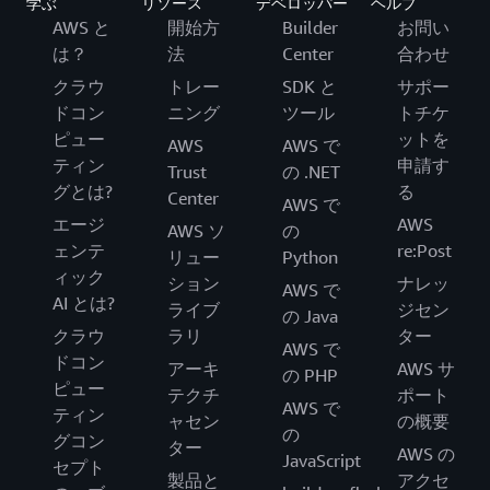
学ぶ
リソース
デベロッパー
ヘルプ
AWS と
開始方
Builder
お問い
は？
法
Center
合わせ
クラウ
トレー
SDK と
サポー
ドコン
ニング
ツール
トチケ
ピュー
ットを
AWS
AWS で
ティン
申請す
Trust
の .NET
グとは?
る
Center
AWS で
エージ
AWS
AWS ソ
の
ェンテ
re:Post
リュー
Python
ィック
ション
ナレッ
AWS で
AI とは?
ライブ
ジセン
の Java
クラウ
ラリ
ター
AWS で
ドコン
アーキ
AWS サ
の PHP
ピュー
テクチ
ポート
AWS で
ティン
ャセン
の概要
の
グコン
ター
AWS の
JavaScript
セプト
製品と
アクセ