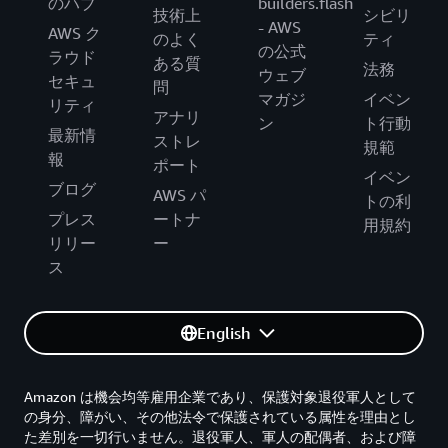
のハブ
builders.flash
技術上
シビリ
- AWS
AWS ク
のよく
ティ
の公式
ラウド
ある質
法務
ウェブ
セキュ
問
マガジ
イベン
リティ
アナリ
ン
ト行動
最新情
ストレ
規範
報
ポート
イベン
ブログ
AWS パ
トの利
プレス
ートナ
用規約
リリー
ー
ス
English
Amazon は機会均等雇用企業であり、保護対象退役軍人として
の身分、障がい、その他法令で保護されている属性を理由とし
た差別を一切行いません。退役軍人、軍人の配偶者、および障