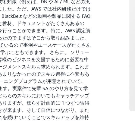
識（例えば、DB や AI / ML などの汎
した。ただ、AWS では社内研修だけでは
ackBelt などの動画や製品に関する FAQ
と教材、ドキュメントがたくさんあるの
行うことができます。特に、AWS 認定資
ったのでまずはそこから取り組みました。
いているので事例やユースケースがたくさん
を学ぶこともできます。 さらに、 ソリュー
お客様のビジネスを支援するために必要な中
ージメントスキルも求められます。これま
あまりなかったのでスキル習得に不安もあ
トレーニングプログラムが用意されていて、
ます。実案件で先輩 SA のやり方を見て学
どちらのスキルにおいてもキャッチアップ
りますが、焦らず計画的に 1 つずつ習得
きが来ます。そして自信につながり、また
れを続けていくことでスキルアップを維持