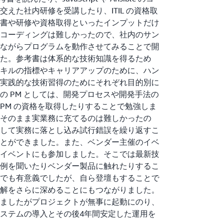
えた社内研修を受講したり、ITIL の資格取
書や研修や資格取得といったインプットだけ
コーディングは難しかったので、社内のサン
ながらプログラムを動作させてみることで開
た。参考書は体系的な技術知識を得るため
キルの指標やキャリアアップのために、ハン
実践的な技術習得のためにそれぞれ目的別に
の PM としては、開発プロセスや開発手法の
PM の資格を取得したりすることで勉強しま
そのまま実業務に充てるのは難しかったの
して実務に落とし込み試行錯誤を繰り返すこ
とができました。また、ベンダー主催のイベ
イベントにも参加しました。そこでは最新技
例を聞いたりベンダー製品に触れたりするこ
でも有意義でしたが、自ら登壇もすることで
解をさらに深めることにもつながりました。
ましたがプロジェクトが無事に起動にのり、
ステムの導入とその後4年間安定した運用を