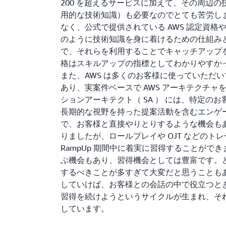
200 を超えるサービスに加えて、その周辺の技術知
用的な技術知識）も必要なのでとても苦労しま
なく、公式で提供されている AWS 認定資格や Bl
のように技術知識を身に着けるための仕組み
で、それらを利用することでキャッチアップを
格はスキルアップの指標としてわかりやすか
また、AWS は多くのお客様に使っていただ
あり、実案件ベースで AWS アーキテクチャ
ションアーキテクト（ SA ） には、特定の
長期的な視野を持った提案活動を含むエンゲ
で、お客様と直接やりとりするような機会も
りましたが、ロールプレイや OJT などの
RampUp 期間中に着実に習得することができ
ぶ機会もあり、習得機会としては豊富です。
するべきことが多すぎて大変だと思うこともあ
していけば、お客様との会話の中で役立つと
習得を続けようというサイクルが生まれ、そ
しています。