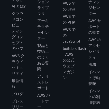
ィック
ション
ナレッ
AWS で
AI とは?
ライブ
ジセン
の Java
クラウ
ラリ
ター
AWS で
ドコン
アーキ
AWS サ
の PHP
ピュー
テクチ
ポート
AWS で
ティン
ャセン
の概要
の
グコン
ター
AWS の
JavaScript
セプト
製品と
アクセ
のハブ
builders.flash
技術上
シビリ
- AWS
AWS ク
のよく
ティ
の公式
ラウド
ある質
法務
ウェブ
セキュ
問
マガジ
イベン
リティ
アナリ
ン
ト行動
最新情
ストレ
規範
報
ポート
イベン
ブログ
AWS パ
トの利
プレス
ートナ
用規約
リリー
ー