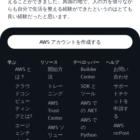
えることができました。異国の地で、人の力を借りなが
らも自分で生活を整える経験ができたというのはとても
良い経験だったと思います。
AWS アカウントを作成する
学ぶ
リソース
デベロッパー
ヘルプ
AWS と
開始方
Builder
お問い
は？
法
Center
合わせ
クラウ
トレー
SDK と
サポー
ドコン
ニング
ツール
トチケ
ピュー
ットを
AWS
AWS で
ティン
申請す
Trust
の .NET
グとは?
る
Center
AWS で
エージ
AWS
AWS ソ
の
ェンテ
re:Post
リュー
Python