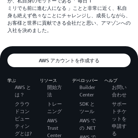
が、私自身のモットーである「 毎日 1
ミリでも前に進む人になる 」ことと非常に近く、私自
身も絶えず色々なことにチャレンジし、成長しながら、
お客様と世界に貢献できる会社だと思い、アマゾンへの
入社を決めました。
AWS アカウントを作成する
学ぶ
リソース
デベロッパー
ヘルプ
AWS と
開始方
Builder
お問い
は？
法
Center
合わせ
クラウ
トレー
SDK と
サポー
ドコン
ニング
ツール
トチケ
ピュー
ットを
AWS
AWS で
ティン
申請す
Trust
の .NET
グとは?
る
Center
AWS で