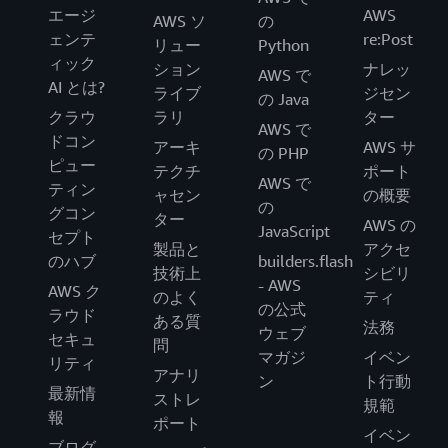
エージ
AWS
AWS ソ
の
ェンテ
re:Post
リュー
Python
ィック
ション
ナレッ
AWS で
AI とは?
ライブ
ジセン
の Java
クラウ
ラリ
ター
AWS で
ドコン
アーキ
AWS サ
の PHP
ピュー
テクチ
ポート
AWS で
ティン
ャセン
の概要
の
グコン
ター
AWS の
JavaScript
セプト
製品と
アクセ
のハブ
builders.flash
技術上
シビリ
- AWS
AWS ク
のよく
ティ
の公式
ラウド
ある質
法務
ウェブ
セキュ
問
マガジ
イベン
リティ
アナリ
ン
ト行動
最新情
ストレ
規範
報
ポート
イベン
ブログ